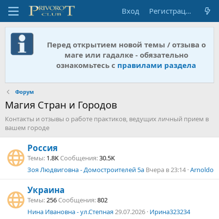
Вход
Регистрация
Перед открытием новой темы / отзыва о
маге или гадалке - обязательно
ознакомьтесь с
правилами раздела
Форум
Магия Стран и Городов
Контакты и отзывы о работе практиков, ведущих личный прием в
вашем городе
Россия
Темы
1.8K
Сообщения
30.5K
Зоя Людвиговна - Домостроителей 5а
Вчера в 23:14
Arnoldo
Украина
Темы
256
Сообщения
802
Нина Ивановна - ул.Степная
29.07.2026
Ирина323234