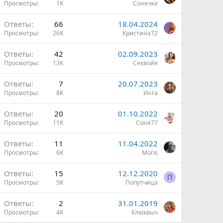
Просмотры
1K
Сонечка
Ответы
66
18.04.2024
Просмотры
26K
Кристина72
О
Ответы
42
02.09.2023
Просмотры
13K
Секвойя
Ответы
7
20.07.2023
Просмотры
8K
Инга
Ответы
20
01.10.2022
Просмотры
11K
Соня77
Ответы
11
11.04.2022
Просмотры
6K
Moris
Ответы
15
12.12.2020
П
Просмотры
5K
Попутчица
Ответы
2
31.01.2019
Просмотры
4K
Клюквыч