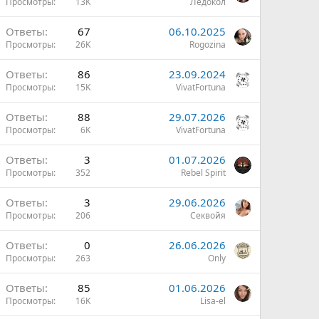
Просмотры
13K
Ледокол
Ответы
67
06.10.2025
Просмотры
26K
Rogozina
н
О
Ответы
86
23.09.2024
Просмотры
15K
VivatFortuna
н
Ответы
88
29.07.2026
Просмотры
6K
VivatFortuna
н
Ответы
3
01.07.2026
Просмотры
352
Rebel Spirit
м
Ответы
3
29.06.2026
н
Просмотры
206
Секвойя
Ответы
0
26.06.2026
Просмотры
263
Only
н
Ответы
85
01.06.2026
Просмотры
16K
Lisa-el