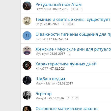
Ритуальный нож Атам
Екатерина
06.02.2017
3
4
5
Тёмные и светлые силы: существует
Only
25.08.2025
2
3
4
О важности гигиены общения для п
Л
Лиана161
13.06.2023
Женские / Мужские дни для ритуал
Мур мур
03.03.2017
2
Характеристика лунных дней
Ника777
07.12.2021
Шабаш ведьм
Мария Магия
03.03.2017
Эгрегор
Margo1
25.03.2016
5
6
7
Основные магические законы