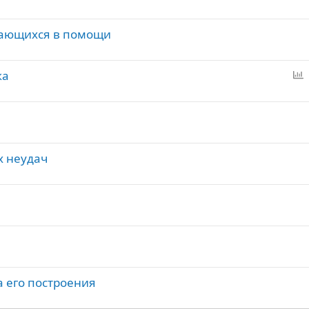
дающихся в помощи
ка
п
р
о
с
х неудач
а его построения