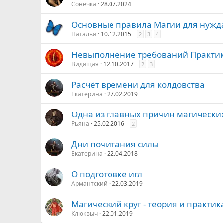
Сонечка
28.07.2024
Основные правила Магии для нуж
Наталья
10.12.2015
2
3
4
Невыполнение требований Практи
Видящая
12.10.2017
2
3
Расчёт времени для колдовства
Екатерина
27.02.2019
Одна из главных причин магически
Рьяна
25.02.2016
2
Дни почитания силы
Екатерина
22.04.2018
О подготовке игл
Армантский
22.03.2019
Магический круг - теория и практик
Клюквыч
22.01.2019