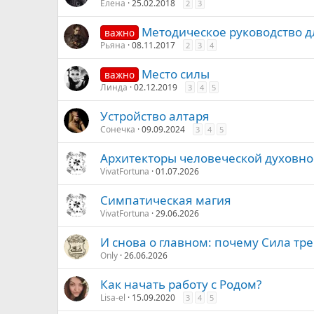
Елена
25.02.2018
2
3
Методическое руководство д
важно
Рьяна
08.11.2017
2
3
4
Место силы
важно
Линда
02.12.2019
3
4
5
Устройство алтаря
Сонечка
09.09.2024
3
4
5
Архитекторы человеческой духовно
VivatFortuna
01.07.2026
Симпатическая магия
VivatFortuna
29.06.2026
И снова о главном: почему Сила тре
Only
26.06.2026
Как начать работу с Родом?
Lisa-el
15.09.2020
3
4
5