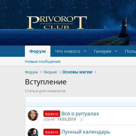
Форум
Что нового
Галерея
Поль
Новые сообщения
Форум
Теория
Основы магии
Вступление
Статьи для новичков
Всё о ритуалах
важно
Lisa-el
19.03.2019
2
Лунный календарь
важно