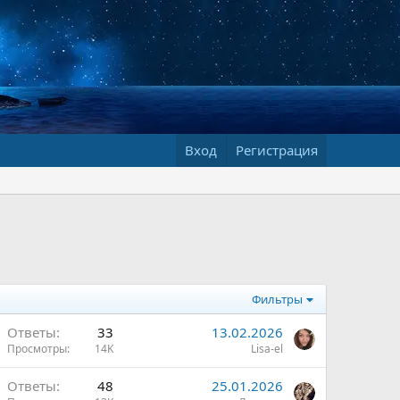
Вход
Регистрация
Фильтры
Ответы
33
13.02.2026
Просмотры
14K
Lisa-el
Ответы
48
25.01.2026