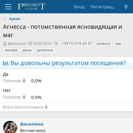
Вход
Регистрация
Архив
Агнесса - потомственная ясновидящая и
маг
А
Д
Т
Василина
26.05.2016
+7(917)-574-20-37
агнесса
маг
в
а
е
москва
руны
целитель
т
т
г
о
а
и
Вы довольны результатом посещения?
р
н
т
а
Да
е
ч
Голосов:
0
0.0%
м
а
ы
л
Нет
а
Голосов:
0
0.0%
Всего проголосовало
0
Василина
Вестник хаоса