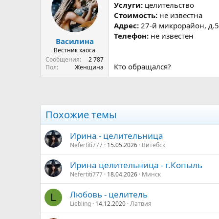
р
н
Услуги:
целительство
т
а
Стоимость:
не известна
е
ч
Адрес:
27-й микрорайон, д.5
м
а
Телефон:
не известен
ы
л
Василина
а
Вестник хаоса
Сообщения
2 787
Кто обращался?
Пол
Женщина
Похожие темы
Ирина - целительница
Nefertiti777
15.05.2026
Витебск
Ирина целительница - г.Копыль
Nefertiti777
18.04.2026
Минск
Любовь - целитель
L
Liebling
14.12.2020
Латвия