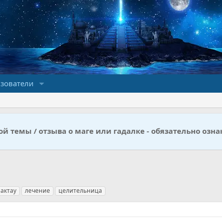
зователи
й темы / отзыва о маге или гадалке - обязательно озна
актау
лечение
целительница