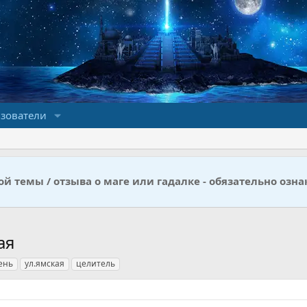
зователи
й темы / отзыва о маге или гадалке - обязательно озна
ая
ень
ул.ямская
целитель