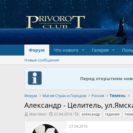
Форум
Что нового
Галерея
Поль
Новые сообщения
Перед открытием ново
Форум
Магия Стран и Городов
Россия
Тюмень
Александр - Целитель, ул.Ямск
А
Д
Т
Mari-Mari
27.04.2016
александр
гадание
тюм
в
а
е
т
т
г
27.04.2016
о
а
и