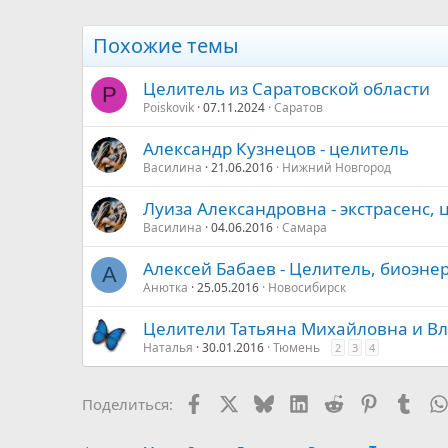
Похожие темы
Целитель из Саратовской области
P
Poiskovik
07.11.2024
Саратов
Александр Кузнецов - целитель
Василина
21.06.2016
Нижний Новгород
Луиза Александровна - экстрасенс, 
Василина
04.06.2016
Самара
Алексей Бабаев - Целитель, биоэне
А
Анютка
25.05.2016
Новосибирск
Целители Татьяна Михайловна и Вл
Наталья
30.01.2016
Тюмень
2
3
4
Facebook
X
Bluesky
LinkedIn
Reddit
Pinterest
Tumb
Поделиться: