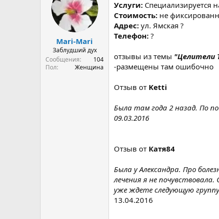
р
н
Услуги:
Специализируется н
т
а
Стоимость:
не фиксированн
е
ч
Адрес:
ул. Ямская ?
м
а
Телефон:
?
ы
л
Mari-Mari
а
Заблудший дух
отзывы из темы
"Целители Т
Сообщения
104
-размещены там ошибочно
Пол
Женщина
Отзыв от
Ketti
Была там года 2 назад. По по
09.03.2016
Отзыв от
Катя84
Была у Александра. Про боле
лечения я не почувствовала.
уже ждете следующую группу
13.04.2016