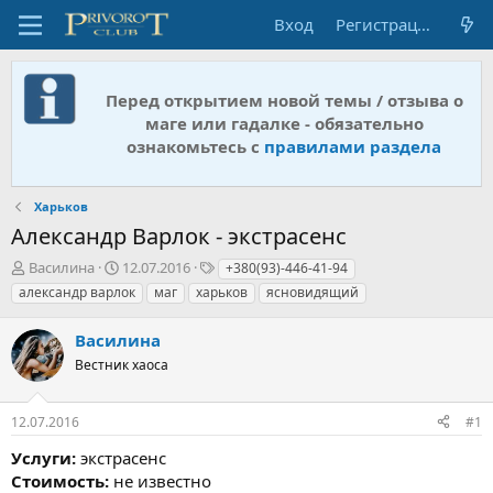
Вход
Регистрация
Перед открытием новой темы / отзыва о
маге или гадалке - обязательно
ознакомьтесь с
правилами раздела
Харьков
Александр Варлок - экстрасенс
А
Д
Т
Василина
12.07.2016
+380(93)-446-41-94
в
а
е
александр варлок
маг
харьков
ясновидящий
т
т
г
о
а
и
Василина
р
н
т
Вестник хаоса
а
е
ч
м
а
12.07.2016
#1
ы
л
а
Услуги:
экстрасенс
Стоимость:
не известно