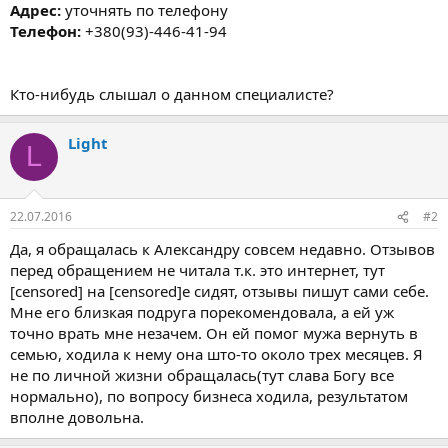
Адрес:
уточнять по телефону
Телефон:
+380(93)-446-41-94
Кто-нибудь слышал о данном специалисте?
Light
L
22.07.2016
#2
Да, я обращалась к Александру совсем недавно. Отзывов
перед обращением не читала т.к. это интернет, тут
[censored] на [censored]е сидят, отзывы пишут сами себе.
Мне его близкая подруга порекомендовала, а ей уж
точно врать мне незачем. Он ей помог мужа вернуть в
семью, ходила к нему она што-то около трех месяцев. Я
не по личной жизни обращалась(тут слава Богу все
нормально), по вопросу бизнеса ходила, результатом
вполне довольна.