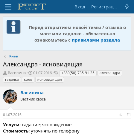
Вход
Регистрация
Перед открытием новой темы / отзыва о
маге или гадалке - обязательно
ознакомьтесь с
правилами раздела
Киев
Александра - ясновидящая
А
Д
Т
Василина
01.07.2016
+380(50)-735-91-35
александра
в
а
е
гадалка
киев
ясновидящая
т
т
г
о
а
и
Василина
р
н
т
Вестник хаоса
а
е
ч
м
а
01.07.2016
#1
ы
л
а
Услуги:
гадание; ясновидение
Стоимость:
уточнять по телефону