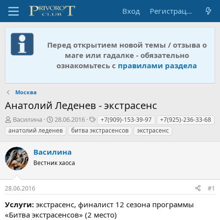
Вход
Регистрация
Перед открытием новой темы / отзыва о
маге или гадалке - обязательно
ознакомьтесь с
правилами раздела
Москва
Анатолий Леденев - экстрасенс
А
Д
Т
Василина
28.06.2016
+7(909)-153-39-97
+7(925)-236-33-68
в
а
е
анатолий леденев
битва экстрасенсов
экстрасенс
т
т
г
о
а
и
Василина
р
н
т
Вестник хаоса
а
е
ч
м
а
28.06.2016
#1
ы
л
а
Услуги:
экстрасенс, финалист 12 сезона программы
«Битва экстрасенсов» (2 место)