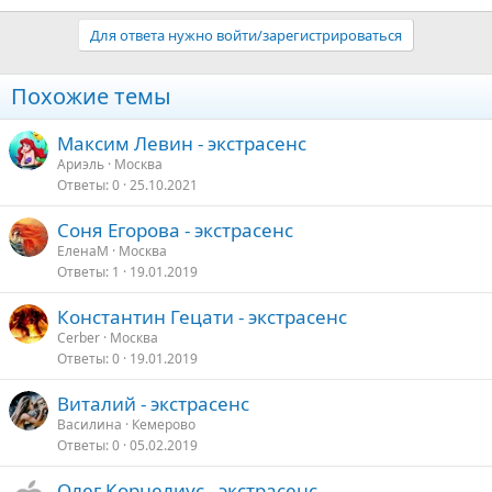
е
а
Для ответа нужно войти/зарегистрироваться
к
ц
и
Похожие темы
и
:
Максим Левин - экстрасенс
Ариэль
Москва
Ответы
0
25.10.2021
Соня Егорова - экстрасенс
ЕленаМ
Москва
Ответы
1
19.01.2019
Константин Гецати - экстрасенс
Cerber
Москва
Ответы
0
19.01.2019
Виталий - экстрасенс
Василина
Кемерово
Ответы
0
05.02.2019
Олег Корнелиус - экстрасенс