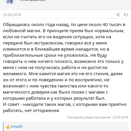
23.03.2018
#3
Обращалась около года назад, по цене около 40 тысяч в
любовной магии. В принципе прием был нормальным,
если не считать его не видения ситуации, хотя на
передаче был экстрасенсом, говорил все у меня
изменится и в ближайшее время наладится, но в
приблизительные сроки не уложились. Не буду
говорить о нем ничего плохого, возможно это только у
меня с ним не получилась работа и не достигли
желаемого. Мне кажется магия это не его стихия, далек
он от этого и по поведению и по восприятию, не
возникает с ним чувства таинства или какого-то
магического доверия как было позже с магами с
которыми работала и у которых результат был.
И совет - находите таких магов, с которыми вам приятно
работать, нет отторжения.
Последнее редактирование:
23.03.2018
Irina00
Р