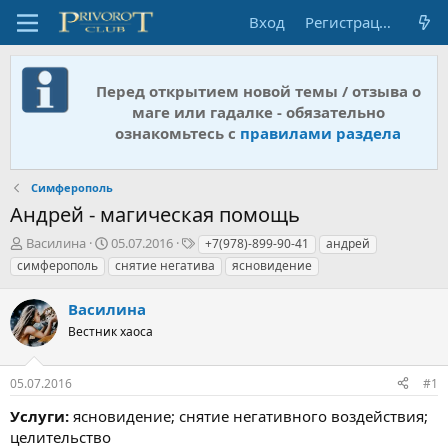
Вход
Регистрация
Перед открытием новой темы / отзыва о
маге или гадалке - обязательно
ознакомьтесь с
правилами раздела
Симферополь
Андрей - магическая помощь
А
Д
Т
Василина
05.07.2016
+7(978)-899-90-41
андрей
в
а
е
симферополь
снятие негатива
ясновидение
т
т
г
о
а
и
Василина
р
н
т
Вестник хаоса
а
е
ч
м
а
05.07.2016
#1
ы
л
а
Услуги:
ясновидение; снятие негативного воздействия;
целительство