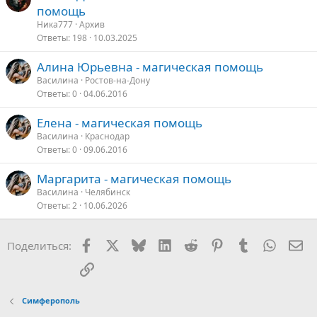
помощь
Ника777
Архив
Ответы
198
10.03.2025
Алина Юрьевна - магическая помощь
Василина
Ростов-на-Дону
Ответы
0
04.06.2016
Елена - магическая помощь
Василина
Краснодар
Ответы
0
09.06.2016
Маргарита - магическая помощь
Василина
Челябинск
Ответы
2
10.06.2026
Facebook
X
Bluesky
LinkedIn
Reddit
Pinterest
Tumblr
WhatsA
Эл
Поделиться:
Ссылка
Симферополь