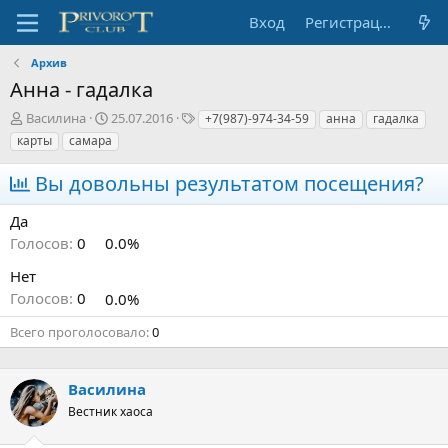
Вход
Регистрация
Архив
Анна - гадалка
А
Д
Т
Василина
25.07.2016
+7(987)-974-34-59
анна
гадалка
в
а
е
карты
самара
т
т
г
о
а
и
Вы довольны результатом посещения?
р
н
т
а
Да
е
ч
Голосов:
0
0.0%
м
а
ы
л
Нет
а
Голосов:
0
0.0%
Всего проголосовало
0
Василина
Вестник хаоса