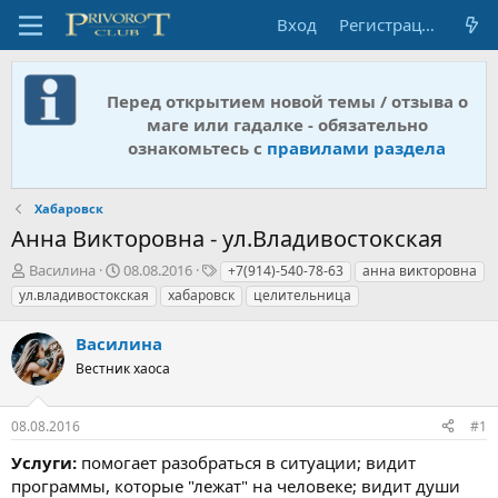
Вход
Регистрация
Перед открытием новой темы / отзыва о
маге или гадалке - обязательно
ознакомьтесь с
правилами раздела
Хабаровск
Анна Викторовна - ул.Владивостокская
А
Д
Т
Василина
08.08.2016
+7(914)-540-78-63
анна викторовна
в
а
е
ул.владивостокская
хабаровск
целительница
т
т
г
о
а
и
Василина
р
н
т
Вестник хаоса
а
е
ч
м
а
08.08.2016
#1
ы
л
а
Услуги:
помогает разобраться в ситуации; видит
программы, которые "лежат" на человеке; видит души