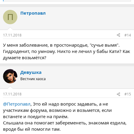
е
а
Петропавл
к
П
ц
и
и
:
17.11.2018
#14
У меня заболевание, в простонародье, "сучье вымя".
Гидроденит, по умному. Никто не лечил у бабы Кати? Как
думаете возьмётся?
Девушка
Вестник хаоса
17.11.2018
#15
@Петропавл
, Это ей надо вопрос задавать, а не
участникам форума, возможно и возьмется, если
встанете и поедите на приём.
Слышала она помогает забеременеть, знакомая ездила,
вроде бы ей помогли там.