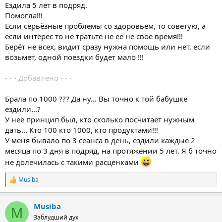
Ездила 5 лет в подряд.
Помогла!!!
Если серьёзные проблемы со здоровьем, то советую, а
если интерес то не тратьте не её не своё время!!!
Берёт не всех, видит сразу нужна помощь или нет. если
возьмет, одной поездки будет мало !!!
- - - Добавлено - - -
Брала по 1000 ??? Да ну... Вы точно к той бабушке
ездили...?
У неё принцип был, кто сколько посчитает нужным
дать... Кто 100 кто 1000, кто продуктами!!!
У меня бывало по 3 сеанса в день, ездили каждые 2
месяца по 3 дня в подряд, на протяжении 5 лет. Я б точно
не долечилась с такими расценками
Musiba
Р
е
а
Musiba
к
M
ц
Заблудший дух