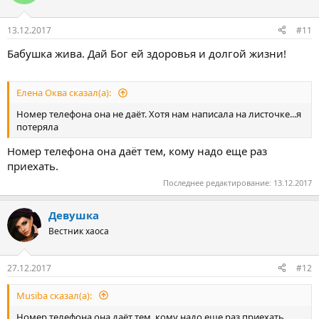
и
и
:
13.12.2017
#11
Бабушка жива. Дай Бог ей здоровья и долгой жизни!
Елена Оква сказал(а):
Номер телефона она не даёт. Хотя нам написала на листочке...я
потеряла
Номер телефона она даёт тем, кому надо еще раз
приехать.
Последнее редактирование:
13.12.2017
Девушка
Вестник хаоса
27.12.2017
#12
Musiba сказал(а):
Номер телефона она даёт тем, кому надо еще раз приехать.