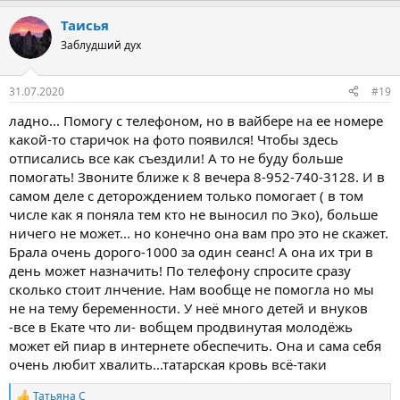
Таисья
Заблудший дух
31.07.2020
#19
ладно... Помогу с телефоном, но в вайбере на ее номере
какой-то старичок на фото появился! Чтобы здесь
отписались все как съездили! А то не буду больше
помогать! Звоните ближе к 8 вечера 8-952-740-3128. И в
самом деле с деторождением только помогает ( в том
числе как я поняла тем кто не выносил по Эко), больше
ничего не может... но конечно она вам про это не скажет.
Брала очень дорого-1000 за один сеанс! А она их три в
день может назначить! По телефону спросите сразу
сколько стоит лнчение. Нам вообще не помогла но мы
не на тему беременности. У неё много детей и внуков
-все в Екате что ли- вобщем продвинутая молодёжь
может ей пиар в интернете обеспечить. Она и сама себя
очень любит хвалить...татарская кровь всё-таки
Татьяна С