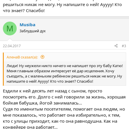
решиться никак не могу. Ну напишите о ней! Ауууу! Кто
что знает? Спасибо!
Musiba
M
Заблудший дух
22.04.2017
#3
АленаВ сказал(а):
Люди! Ну неужели никто ничего не напишет про эту бабу Катю!
Меня главным образом интересует её дар исцеления. Хочу
съездить, а с маленьким ребёнком решиться никак не могу. Ну
напишите о ней! Ауууу! Кто что знает? Спасибо!
Ездили к ней десять лет назад с сыном, просто
посмотреть его. Долго с ней говорили за жизнь, хорошая
бойкая бабушка, йогой занималась...
Судя по именитым посетителям, помогает она людям, но
мне показалось, что работает она избирательно, к тем,
кто с улицы приходит, как-то она равнодушна. Как на
конвейере она работает...