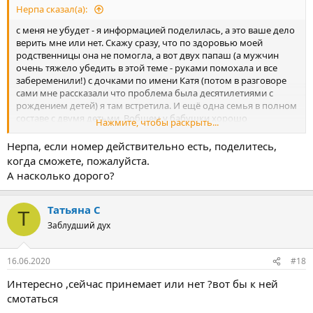
Нерпа сказал(а):
с меня не убудет - я информацией поделилась, а это ваше дело
верить мне или нет. Скажу сразу, что по здоровью моей
родственницы она не помогла, а вот двух папаш (а мужчин
очень тяжело убедить в этой теме - руками помохала и все
забеременили!) с дочками по имени Катя (потом в разговоре
сами мне рассказали что проблема была десятилетиями с
рождением детей) я там встретила. И ещё одна семья в полном
составе с двумя детьми. Вобщем у бабушки хорошо
Нажмите, чтобы раскрыть...
получается помогать бездетным.
Нерпа, если номер действительно есть, поделитесь,
Жили в Михайловске в гостинице мы три дня, оттуда 5 км. до
когда сможете, пожалуйста.
Уфа-Шигири ездили.
А насколько дорого?
Татьяна С
Т
Заблудший дух
16.06.2020
#18
Интересно ,сейчас принемает или нет ?вот бы к ней
смотаться