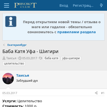
Вход
Регистрация
Перед открытием новой темы / отзыва о
маге или гадалке - обязательно
ознакомьтесь с
правилами раздела
Екатеринбург
Баба Катя Уфа - Шигири
А
Д
Т
Таисья
05.03.2017
баба катя
уфа-шигири
в
а
е
целительство
т
т
г
о
а
и
р
Таисья
н
т
а
Заблудший дух
е
ч
м
а
ы
л
05.03.2017
#1
а
Услуги:
Целительство
Стоимость:
1000 р.