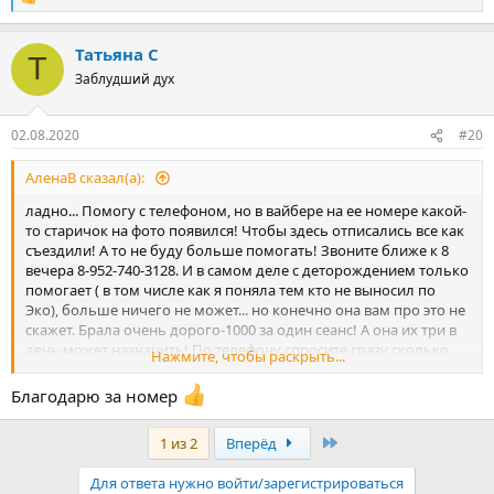
Р
е
а
Татьяна С
к
Т
ц
Заблудший дух
и
и
:
02.08.2020
#20
АленаВ сказал(а):
ладно... Помогу с телефоном, но в вайбере на ее номере какой-
то старичок на фото появился! Чтобы здесь отписались все как
съездили! А то не буду больше помогать! Звоните ближе к 8
вечера 8-952-740-3128. И в самом деле с деторождением только
помогает ( в том числе как я поняла тем кто не выносил по
Эко), больше ничего не может... но конечно она вам про это не
скажет. Брала очень дорого-1000 за один сеанс! А она их три в
день может назначить! По телефону спросите сразу сколько
Нажмите, чтобы раскрыть...
стоит лнчение. Нам вообще не помогла но мы не на тему
беременности. У неё много детей и внуков -все в Екате что ли-
Благодарю за номер
вобщем продвинутая молодёжь может ей пиар в интернете
обеспечить. Она и сама себя очень любит хвалить...татарская
Последняя
1 из 2
Вперёд
кровь всё-таки
Для ответа нужно войти/зарегистрироваться