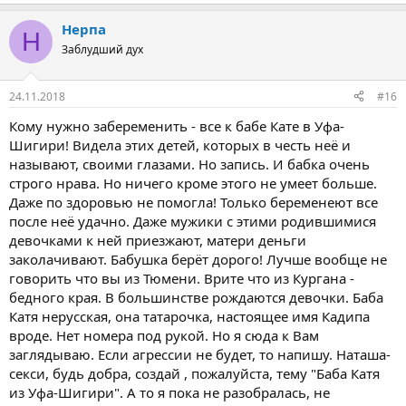
Нерпа
Н
Заблудший дух
24.11.2018
#16
Кому нужно забеременить - все к бабе Кате в Уфа-
Шигири! Видела этих детей, которых в честь неё и
называют, своими глазами. Но запись. И бабка очень
строго нрава. Но ничего кроме этого не умеет больше.
Даже по здоровью не помогла! Только беременеют все
после неё удачно. Даже мужики с этими родившимися
девочками к ней приезжают, матери деньги
заколачивают. Бабушка берёт дорого! Лучше вообще не
говорить что вы из Тюмени. Врите что из Кургана -
бедного края. В большинстве рождаются девочки. Баба
Катя нерусская, она татарочка, настоящее имя Кадипа
вроде. Нет номера под рукой. Но я сюда к Вам
заглядываю. Если агрессии не будет, то напишу. Наташа-
секси, будь добра, создай , пожалуйста, тему "Баба Катя
из Уфа-Шигири". А то я пока не разобралась, не