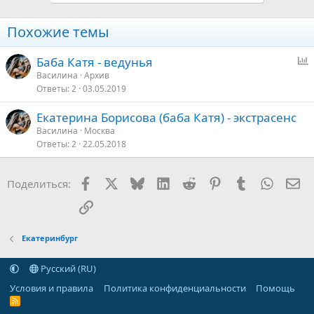
Похожие темы
Баба Катя - ведунья
п
Василина
Архив
Ответы
2
03.05.2019
р
о
Екатерина Борисова (баба Катя) - экстрасенс
с
Василина
Москва
Ответы
2
22.05.2018
Facebook
X
Bluesky
LinkedIn
Reddit
Pinterest
Tumblr
WhatsA
Эл
Поделиться:
Ссылка
Екатеринбург
Русский (RU)
Условия и правила
Политика конфиденциальности
Помощь
R
S