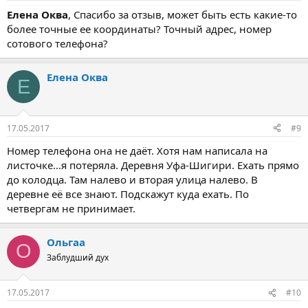
Елена Оква
, Спасибо за отзыв, может быть есть какие-то
более точные ее координаты? Точный адрес, номер
сотового телефона?
Елена Оква
Е
17.05.2017
#9
Номер телефона она не даёт. Хотя нам написала на
листочке...я потеряла. Деревня Уфа-Шигири. Ехать прямо
до колодца. Там налево и вторая улица налево. В
деревне её все знают. Подскажут куда ехать. По
четвергам не принимает.
Ольгаа
О
Заблудший дух
17.05.2017
#10