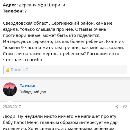
Адрес:
деревня Уфа-Шириги
Телефон:
?
Свердловская област , Сергиенский район, сама не
ездила, только слышала про нее. Отзывы очень
противоричивые, может быть кто поделится.
Интересуюсь серьезно, так как болеет ребенок. Ехать из
Тюмени 9 часов и жить там три дня, как мне рассказали.
Стоит ли на такие жертвы с ребенком? Расскажите кто
что знает, спасибо.
Татьяна С
Р
е
а
Таисья
к
ц
Заблудший дух
и
и
:
25.03.2017
#2
Люди! Ну неужели никто ничего не напишет про эту
бабу Катю! Меня главным образом интересует её дар
исцеления. Хочу съездить, а с маленьким ребёнком