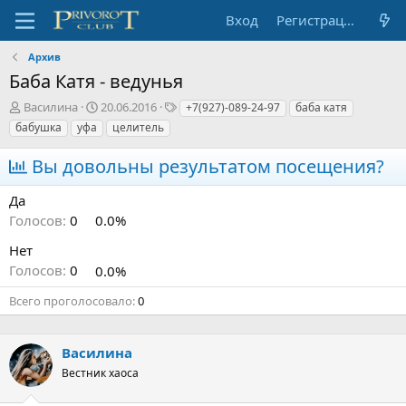
Вход
Регистрация
Архив
Баба Катя - ведунья
А
Д
Т
Василина
20.06.2016
+7(927)-089-24-97
баба катя
в
а
е
бабушка
уфа
целитель
т
т
г
о
а
и
Вы довольны результатом посещения?
р
н
т
а
Да
е
ч
Голосов:
0
0.0%
м
а
ы
л
Нет
а
Голосов:
0
0.0%
Всего проголосовало
0
Василина
Вестник хаоса