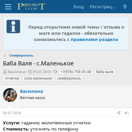
Вход
Регистрация
Перед открытием новой темы / отзыва о
маге или гадалке - обязательно
ознакомьтесь с
правилами раздела
Симферополь
Баба Валя - с.Маленькое
А
Д
Т
Василина
05.07.2016
+7(978)-758-05-48
баба валя
в
а
е
отчитки
село маленькое
симферополь
т
т
г
о
а
и
Василина
р
н
т
Вестник хаоса
а
е
ч
м
а
05.07.2016
#1
ы
л
а
Услуги:
гадание; молитвенные отчитки
Стоимость:
уточнять по телефону