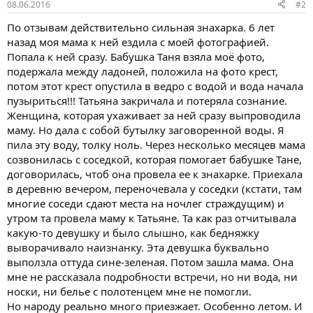
08.06.2016
#2
По отзывам действительно сильная знахарка. 6 лет
назад моя мама к ней ездила с моей фотографией.
Попала к ней сразу. Бабушка Таня взяла моё фото,
подержала между ладоней, положила на фото крест,
потом этот крест опустила в ведро с водой и вода начала
пузыриться!!! Татьяна закричала и потеряла сознание.
Женщина, которая ухаживает за ней сразу выпроводила
маму. Но дала с собой бутылку заговоренной воды. Я
пила эту воду, толку ноль. Через несколько месяцев мама
созвонилась с соседкой, которая помогает бабушке Тане,
договорилась, чтоб она провела ее к знахарке. Приехала
в деревню вечером, переночевала у соседки (кстати, там
многие соседи сдают места на ночлег страждущим) и
утром та провела маму к Татьяне. Та как раз отчитывала
какую-то девушку и было слышно, как бедняжку
выворачивало наизнанку. Эта девушка буквально
выползла оттуда сине-зеленая. Потом зашла мама. Она
мне не рассказала подробности встречи, но ни вода, ни
носки, ни белье с полотенцем мне не помогли.
Но народу реально много приезжает. Особенно летом. И