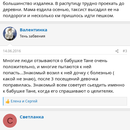
большинство издалека. В распутицу трудно проехать до
деревни. Мама ездила осенью, таксист высадил ее на
полдороги и несколько км пришлось идти пешком.
Валентинка
Тень забвения
14.06.2016
#3
Многие люди отзываются о бабушке Тане очень
положительно, и многие пытаются к ней
попасть...Знакомый возил к ней дочку с болезнью (
какой не знаю), после 3 посещений девочка
поправилась. Знакомый всем советует сьездить именно
к бабушке Тане, когда его спрашивают о целителях.
Елена
и
Сергей
Р
е
а
Светланка
к
С
ц
и