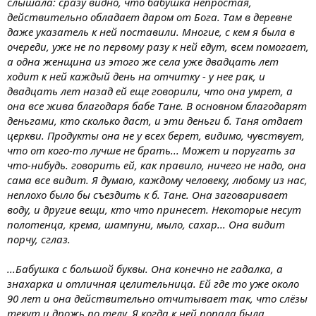
слышала: сразу видно, что бабушка непростая,
действительно обладает даром от Бога. Там в деревне
даже указатель к ней поставили. Многие, с кем я была в
очереди, уже не по первому разу к ней едут, всем помогает,
а одна женщина из этого же села уже двадцать лет
ходит к ней каждый день на отчитку - у нее рак, и
двадцать лет назад ей еще говорили, что она умрет, а
она все жива благодаря бабе Тане. В основном благодарят
деньгами, кто сколько даст, и эти деньги б. Таня отдает
церкви. Продукты она не у всех берет, видимо, чувствует,
что от кого-то лучше не брать... Может и поругать за
что-нибудь. говорить ей, как правило, ничего не надо, она
сама все видит. Я думаю, каждому человеку, любому из нас,
неплохо было бы съездить к б. Тане. Она заговаривает
воду, и другие вещи, кто что принесет. Некоторые несут
полотенца, крема, шампуни, мыло, сахар... Она видит
порчу, сглаз.
...Бабушка с большой буквы. Она конечно не гадалка, а
знахарка и отличная целительница. Ей где то уже около
90 лет и она действительно отчитывает так, что слёзы
текут и дрожь по телу. Я когда к ней попала была