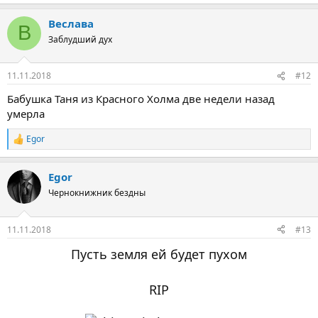
Веслава
В
Заблудший дух
11.11.2018
#12
Бабушка Таня из Красного Холма две недели назад
умерла
Egor
Р
е
а
Egor
к
ц
Чернокнижник бездны
и
и
:
11.11.2018
#13
Пусть земля ей будет пухом
RIP