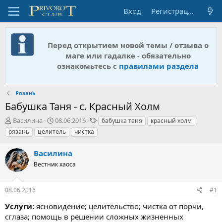
Вход
Регистрация
Перед открытием новой темы / отзыва о
маге или гадалке - обязательно
ознакомьтесь с
правилами раздела
Рязань
Бабушка Таня - с. Красный Холм
А
Д
Т
Василина
08.06.2016
бабушка таня
красный холм
в
а
е
рязань
целитель
чистка
т
т
г
о
а
и
Василина
р
н
т
Вестник хаоса
а
е
ч
м
а
08.06.2016
#1
ы
л
а
Услуги:
ясновидение; целительство; чистка от порчи,
сглаза; помощь в решении сложных жизненных