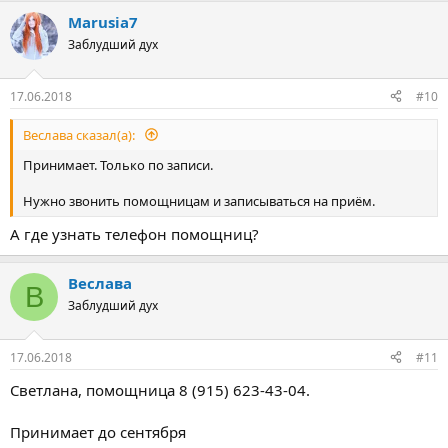
а
Marusia7
к
ц
Заблудший дух
и
и
:
17.06.2018
#10
Веслава сказал(а):
Принимает. Только по записи.
Нужно звонить помощницам и записываться на приём.
А где узнать телефон помощниц?
Веслава
В
Заблудший дух
17.06.2018
#11
Светлана, помощница 8 (915) 623-43-04.
Принимает до сентября