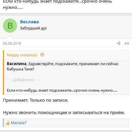
Если кто-нибудь знает подскажите...срочно очень
нужно.....
Веслава
В
Заблудший дух
06.06.2018
#9
Марру сказал(а):
Василина
, Здравствуйте, подскажите, принимает ли сейчас
бабушка Таня?
- - - Добавлено - - -
Если кто-нибудь знает подскажите...срочно очень нужно.....
Принимает. Только по записи.
Нужно звонить помощницам и записываться на приём.
Marusia7
Р
е