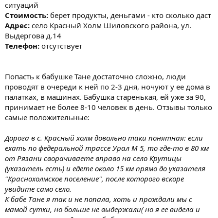
ситуаций
Стоимость:
берет продукты, деньгами - кто сколько даст
Адрес:
село Красный Холм Шиловского района, ул.
Выдергова д.14
Телефон:
отсутствует
Попасть к бабушке Тане достаточно сложно, люди
проводят в очереди к ней по 2-3 дня, ночуют у ее дома в
палатках, в машинах. Бабушка старенькая, ей уже за 90,
принимает не более 8-10 человек в день. Отзывы только
самые положительные:
Дорога в с. Красный холм довольно таки понятная: если
ехать по федеральной трассе Урал М 5, то где-то в 80 км
от Рязани сворачиваете вправо на село Крутицы
(указатель есть) и едете около 15 км прямо до указателя
"Краснохолмское поселение", после которого вскоре
увидите само село.
К бабе Тане я так и не попала, хоть и прождали мы с
мамой сутки, но больше не выдержали( но я ее видела и