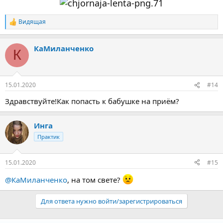
Видящая
Р
е
а
КаМиланченко
к
К
ц
и
и
:
15.01.2020
#14
Здравствуйте!Как попасть к бабушке на приём?
Инга
Практик
15.01.2020
#15
@КаМиланченко
, на том свете?
Для ответа нужно войти/зарегистрироваться