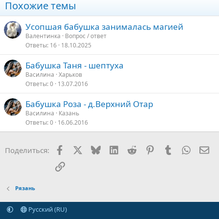
Похожие темы
Усопшая бабушка занималась магией
Валентинка
Вопрос / ответ
Ответы
16
18.10.2025
Бабушка Таня - шептуха
Василина
Харьков
Ответы
0
13.07.2016
Бабушка Роза - д.Верхний Отар
Василина
Казань
Ответы
0
16.06.2016
Facebook
X
Bluesky
LinkedIn
Reddit
Pinterest
Tumblr
WhatsA
Эл
Поделиться:
Ссылка
Рязань
Русский (RU)