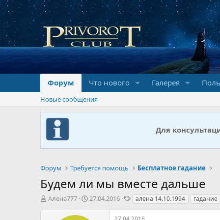
Форум
Что нового
Галерея
Поль
Новые сообщения
Для консультац
Форум
Требуется помощь
Бесплатное гадание
Будем ли мы вместе дальше
А
Д
Т
Алена777
27.04.2016
алена 14.10.1994
гадание
в
а
е
т
т
г
27.04.2016