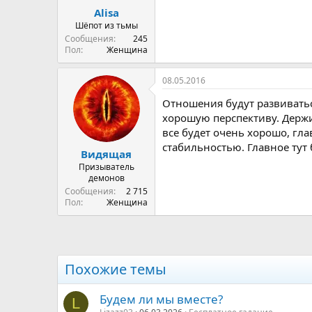
Alisa
Шёпот из тьмы
Сообщения
245
Пол
Женщина
08.05.2016
Отношения будут развиватьс
хорошую перспективу. Держит
все будет очень хорошо, гла
стабильностью. Главное тут 
Видящая
Призыватель
демонов
Сообщения
2 715
Пол
Женщина
Похожие темы
Будем ли мы вместе?
L