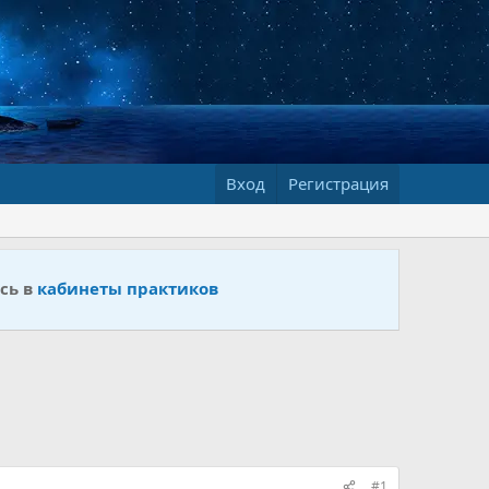
Вход
Регистрация
сь в
кабинеты практиков
#1