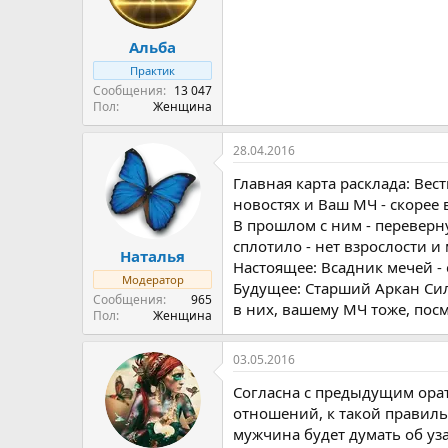
Альба
Практик
Сообщения
13 047
Пол
Женщина
28.04.2016
Главная карта расклада: Вес
новостях и Ваш МЧ - скорее 
В прошлом с ним - переверну
сплотило - нет взрослости и 
Наталья
Настоящее: Всадник мечей - 
Модератор
Будущее: Старший Аркан Сил
Сообщения
965
в них, вашему МЧ тоже, посм
Пол
Женщина
03.05.2016
Согласна с предыдущим орат
отношений, к такой правильн
мужчина будет думать об уз