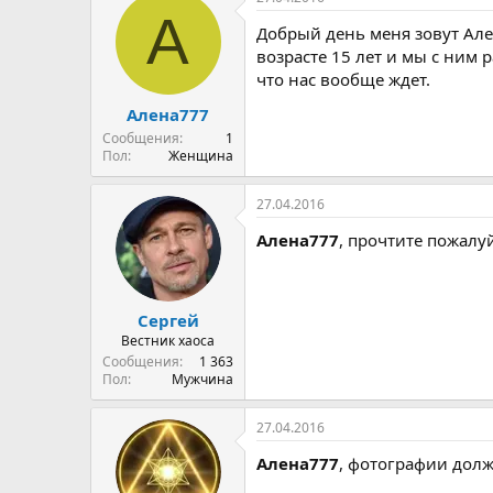
о
а
и
А
р
н
Добрый день меня зовут Але
т
а
возрасте 15 лет и мы с ним 
е
ч
что нас вообще ждет.
м
а
ы
л
Алена777
а
Сообщения
1
Пол
Женщина
27.04.2016
Алена777
, прочтите пожалуй
Сергей
Вестник хаоса
Сообщения
1 363
Пол
Мужчина
27.04.2016
Алена777
, фотографии дол