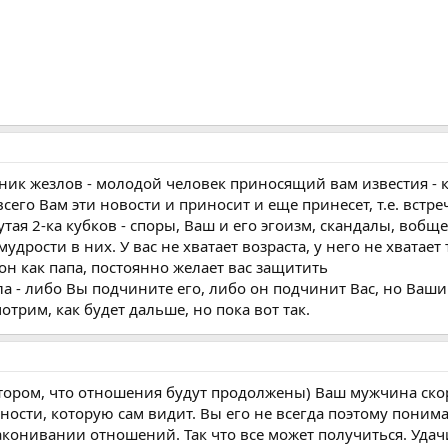
тник жезлов - молодой человек приносящий вам известия - 
всего Вам эти новости и приносит и еще принесет, т.е. встре
тая 2-ка кубков - споры, Ваш и его эгоизм, скандалы, вобщ
мудрости в них. У вас не хватает возраста, у него не хватае
он как папа, постоянно желает вас защитить
а - либо Вы подчините его, либо он подчинит Вас, но Ваш
отрим, как будет дальше, но пока вот так.
ором, что отношения будут продолжены) Ваш мужчина скор
ости, которую сам видит. Вы его не всегда поэтому понимае
аконивании отношений. Так что все может получиться. Удач