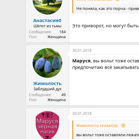
Не поняла, как это порча - при
Анастасия0
Это приворот, но могут быть
Шёпот из тьмы
Сообщения
184
Пол
Женщина
30.01.2018
Маруся
, вы вольт тоже оста
предпочитаю всё закапывать
Жимолость
Заблудший дух
Сообщения
49
Пол
Женщина
30.01.2018
Жимолость сказал(а):
вы вольт тоже оставляли лежать