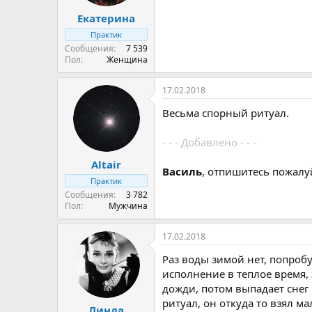
Екатерина
Практик
Сообщения
7 539
Пол
Женщина
17.02.2018
Весьма спорный ритуал.
- - - Добавлено - - -
Altair
Василь
, отпишитесь пожалуй
Практик
Сообщения
3 782
Пол
Мужчина
17.02.2018
Раз воды зимой нет, попроб
исполнение в теплое время, 
дожди, потом выпадает снег
ритуал, он откуда то взял м
Линда