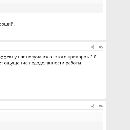
ороший.
#5
эффект у вас получался от этого приворота? Я
кает ощущение недоделанности работы.
#6