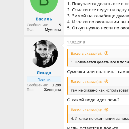
и
1. Получается делать все в 
:
2. Ссылки все ведут на одну 
3. Зимой на кладбище думаю
Василь
4. Иголки по окончании выни
Сообщения
5
5. Откуп нужно нести по ок
Пол
Мужчина
17.02.2018
Василь сказал(а):
1. Получается делать все в пол
Сумерки или полночь - само
Линда
Практик
Василь сказал(а):
Сообщения
3 299
Пол
Женщина
там не сказано как использоват
О какой воде идет речь?
Василь сказал(а):
4. Иголки по окончании вынимат
Иглы остаются в вольте.