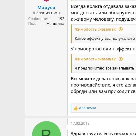
Всегда вольта отдавала зака
Маруся
мог достать или обнаружить
Шёпот из тьмы
к живому человеку, подушеч
Сообщения
192
Пол
Женщина
Жимолость сказал(а):
Какой эффект у вас получался о
У приворотов один эффект 
Жимолость сказал(а):
Я предпочитаю всё закапывать 
Вы можете делать так, как в
противодействие, я его дел
обряди или вам приходит св
Алёночка
Р
е
а
17.02.2018
к
В
ц
Здравствуйте. есть нескольк
и