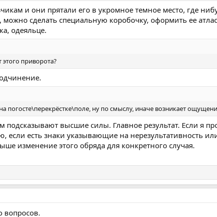
зчикам и они прятали его в укромное темное место, где нибу
, можно сделать специальную коробочку, оформить ее атлас
ка, одеяльце.
т этого приворота?
подчинение.
на погосте\перекрёстке\поле, ну по смыслу, иначе возникает ощущен
ам подсказывают высшие силы. Главное результат. Если я пр
аю, если есть знаки указывающие на нерезультативность или
ыше изменение этого обряда для конкретного случая.
о вопросов.