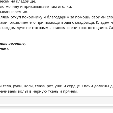
несем на кладбище.
ю могилу и прикапываем там иголки.
выкапываем их.
вляем откуп покойнику и благодарим за помощь своими сл
ками, оживляем его при помощи воды с кладбища. Кладём на
 каждом луче пентаграммы ставим свечи красного цвета. Са
тело загоняю,
жить.
 тела, руки, ноги, глаза, рот, уши и сердце. Свечи должны д
ачиваем вольт в черную ткань и прячем.