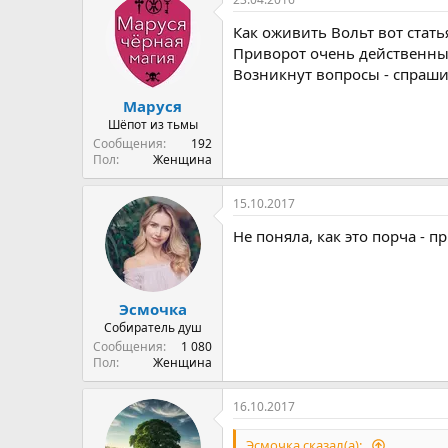
к
ц
Как оживить Вольт вот стать
и
и
Приворот очень действенный
:
Возникнут вопросы - спраши
Маруся
Шёпот из тьмы
Сообщения
192
Пол
Женщина
15.10.2017
Не поняла, как это порча - п
Эсмочка
Собиратель душ
Сообщения
1 080
Пол
Женщина
16.10.2017
Эсмочка сказал(а):