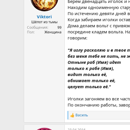
Берем двенадцать иголок и 
а
Находим одноименную стару
По истечению девяти дней 
Viktori
Когда забираем иголки оста
Шёпот из тьмы
Дома делаем вольт с привяз
Сообщения
99
посредине кладем вольта. На
Пол
Женщина
говорим:
"Я иглу раскаляю и в твое 
без меня тебе не пить, не 
Отныне раб (Имя) идет
только к рабе (Имя),
видит только её,
обнимает только её,
целует только её."
Иголки загоняем во все части
По окончанию работы, завор
Василь
Р
е
а
23.04.2016