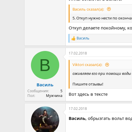
Василь сказал(а):
5. Откуп нужно нести по оконч
Откуп делаете покойному, ко
Василь
Р
е
а
17.02.2018
к
В
ц
и
Viktori сказал(а):
и
:
оживляем его при помощи воды 
Пишите отзывы!
Василь
Сообщения
5
Вот здесь в тексте
Пол
Мужчина
17.02.2018
Василь
, обрызгать вольт в