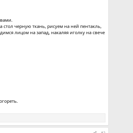
овами.
 стол черную ткань, рисуем на ней пентакль,
димся лицом на запад, накаляя иголку на свече
огореть.
#2