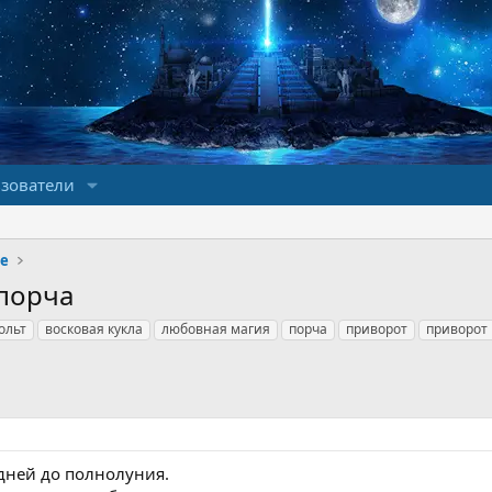
зователи
ще
 порча
ольт
восковая кукла
любовная магия
порча
приворот
приворот 
 дней до полнолуния.