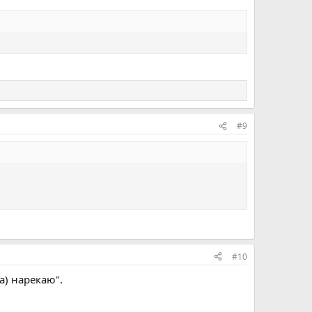
#9
#10
а) нарекаю".