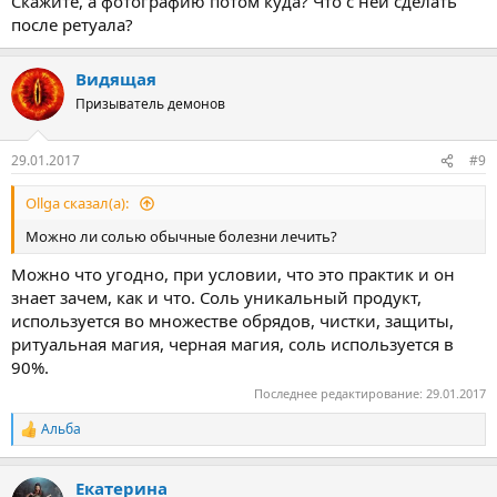
Скажите, а фотографию потом куда? Что с ней сделать
после ретуала?
Видящая
Призыватель демонов
29.01.2017
#9
Ollga сказал(а):
Можно ли солью обычные болезни лечить?
Можно что угодно, при условии, что это практик и он
знает зачем, как и что. Соль уникальный продукт,
используется во множестве обрядов, чистки, защиты,
ритуальная магия, черная магия, соль используется в
90%.
Последнее редактирование:
29.01.2017
Альба
Р
е
а
Екатерина
к