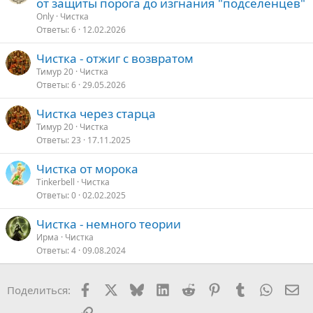
от защиты порога до изгнания "подселенцев"
Only
Чистка
Ответы
6
12.02.2026
Чистка - отжиг с возвратом
Тимур 20
Чистка
Ответы
6
29.05.2026
Чистка через старца
Тимур 20
Чистка
Ответы
23
17.11.2025
Чистка от морока
Tinkerbell
Чистка
Ответы
0
02.02.2025
Чистка - немного теории
Ирма
Чистка
Ответы
4
09.08.2024
Facebook
X
Bluesky
LinkedIn
Reddit
Pinterest
Tumblr
WhatsA
Эл
Поделиться:
Ссылка