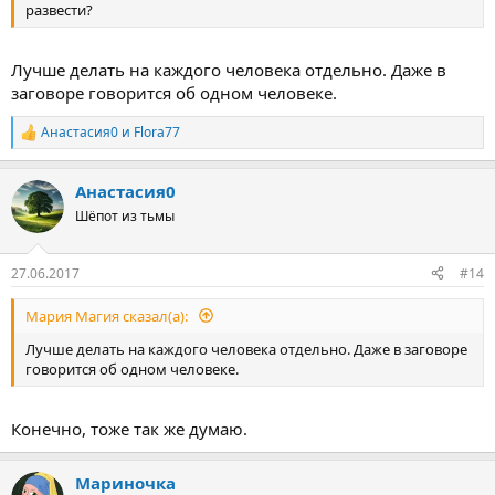
развести?
Лучше делать на каждого человека отдельно. Даже в
заговоре говорится об одном человеке.
Анастасия0
и
Flora77
Р
е
а
Анастасия0
к
ц
Шёпот из тьмы
и
и
:
27.06.2017
#14
Мария Магия сказал(а):
Лучше делать на каждого человека отдельно. Даже в заговоре
говорится об одном человеке.
Конечно, тоже так же думаю.
Мариночка