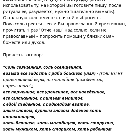
использовать ту, на которой Вы готовите пищу, после
ритуала ее, разумеется, нужно тщательно вымыть).
Остальную соль вместе с пачкой выбросить.
Пока соль греется – если Вы православный христианин,
прочитать 1 раз "Отче наш" над солью, если не
православный – попросить помощи у близких Вам
божеств или духов.
Прочесть заговор:
"Соль священная, соль освященная,
возьми все гадость с раба божиего (имя) -
(если Вы не
православной веры, то читайте "рожденного,
нареченного"),
все порченное, все уроченное, все наведенное,
все сглаженное, с питьем выпитое,
с едой съеденное, с подкладом взятое,
злым словом, дурным глазом даденое хоть
отроковицею,
хоть девицею, хоть молодицею, хоть старухою,
хоть мужиком, хоть стариком, хоть ребенком