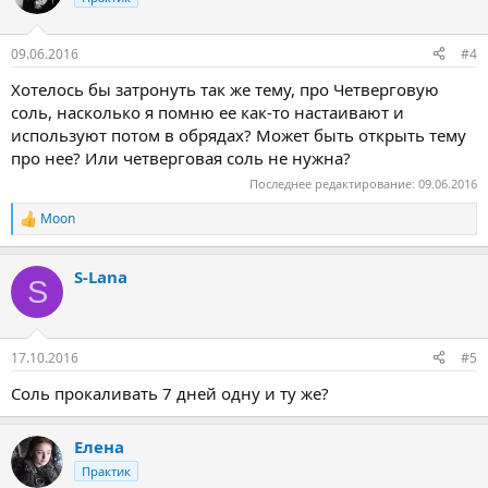
09.06.2016
#4
Хотелось бы затронуть так же тему, про Четверговую
соль, насколько я помню ее как-то настаивают и
используют потом в обрядах? Может быть открыть тему
про нее? Или четверговая соль не нужна?
Последнее редактирование:
09.06.2016
Moon
Р
е
а
S-Lana
к
S
ц
и
и
:
17.10.2016
#5
Соль прокаливать 7 дней одну и ту же?
Елена
Практик