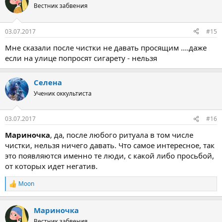
Вестник забвения
03.07.2017
#15
Мне сказали после чистки не давать просящим ....даже
если на улице попросят сигарету - нельзя
Селена
Ученик оккультиста
03.07.2017
#16
Мариночка
, да, после любого ритуала в том числе
чистки, нельзя ничего давать. Что самое интересное, так
это появляются именно те люди, с какой либо просьбой,
от которых идет негатив.
Moon
Р
е
а
Мариночка
к
ц
Вестник забвения