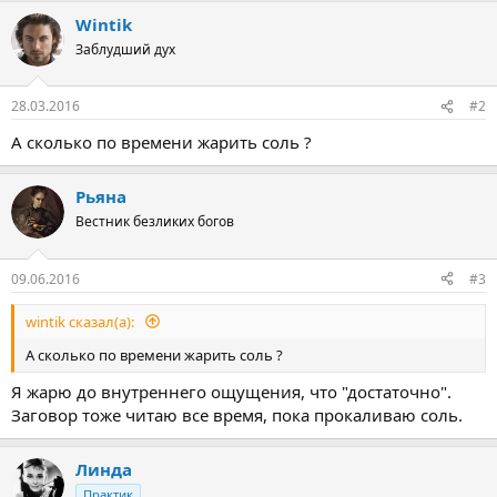
а
Wintik
к
ц
Заблудший дух
и
и
:
28.03.2016
#2
А сколько по времени жарить соль ?
Рьяна
Вестник безликих богов
09.06.2016
#3
wintik сказал(а):
А сколько по времени жарить соль ?
Я жарю до внутреннего ощущения, что "достаточно".
Заговор тоже читаю все время, пока прокаливаю соль.
Линда
Практик