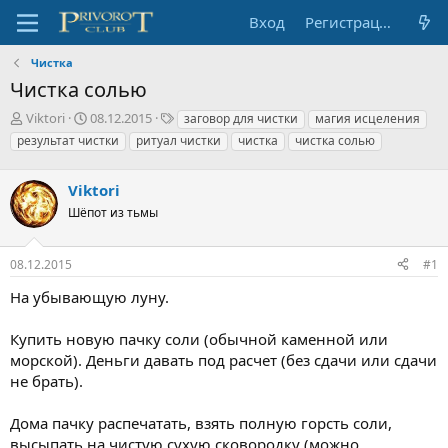
Вход
Регистрация
Чистка
Чистка солью
А
Д
Т
Viktori
08.12.2015
заговор для чистки
магия исцеления
в
а
е
результат чистки
ритуал чистки
чистка
чистка солью
т
т
г
о
а
и
р
Viktori
н
т
а
Шёпот из тьмы
е
ч
м
а
ы
л
08.12.2015
#1
а
На убывающую луну.
Купить новую пачку соли (обычной каменной или
морской). Деньги давать под расчет (без сдачи или сдачи
не брать).
Дома пачку распечатать, взять полную горсть соли,
высыпать на чистую сухую сковородку (можно