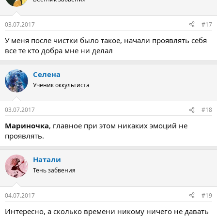
и
и
:
03.07.2017
#17
У меня после чистки было такое, начали проявлять себя
все те кто добра мне ни делал
Селена
Ученик оккультиста
03.07.2017
#18
Мариночка
, главное при этом никаких эмоций не
проявлять.
Натали
Тень забвения
04.07.2017
#19
Интересно, а сколько времени никому ничего не давать