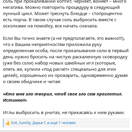
соль при прокаливании коптит, чернеет, воняет – много
негатива. Можно повторить процедуру в следующий
лунный цикл. Может треснуть блюдце – стопроцентно
есть порча. В таком случае соль выбросить вместе с
осколками на помойку, все начать сначала.
Если Вы точно знаете (а не предполагаете, это важно!!!),
что к Вашим неприятностям приложила руку
определенная особа, после прокалывания соли в первый
день нужно бросить на чистую раскаленную сковородку
(уже без соли) набор новых швейных игл (которые,
опять же, купили «под расчет» специально для этих
целей), хорошенько их прожарить, одновременно думая
о своем обидчике и читая:
«Кто мне зло творил, чтоб свое зло сам проглотил.
Истинно!»
.
Иглы выбросить в унитаз, не прикасаясь к ним руками.
Sstt
,
Sunshy
,
Дарья С
и ещё 1 человек
Р
е