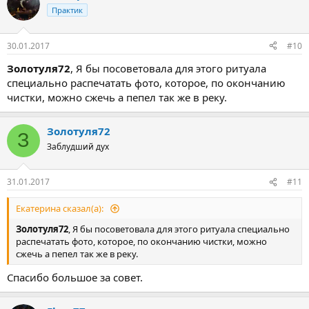
ц
Практик
и
и
:
30.01.2017
#10
Золотуля72
, Я бы посоветовала для этого ритуала
специально распечатать фото, которое, по окончанию
чистки, можно сжечь а пепел так же в реку.
Золотуля72
З
Заблудший дух
31.01.2017
#11
Екатерина сказал(а):
Золотуля72
, Я бы посоветовала для этого ритуала специально
распечатать фото, которое, по окончанию чистки, можно
сжечь а пепел так же в реку.
Спасибо большое за совет.