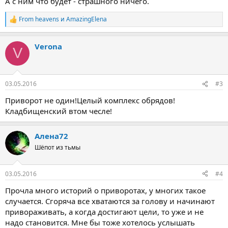
А с ним что будет - страшного ничего.
From heavens
и
AmazingElena
Р
е
а
Verona
к
V
ц
и
и
:
03.05.2016
#3
Приворот не один!Целый комплекс обрядов!
Кладбищенский втом чесле!
Алена72
Шёпот из тьмы
03.05.2016
#4
Прочла много историй о приворотах, у многих такое
случается. Сгоряча все хватаются за голову и начинают
привораживать, а когда достигают цели, то уже и не
надо становится. Мне бы тоже хотелось услышать