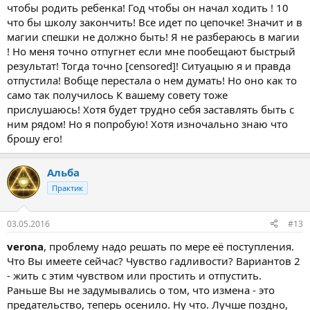
чтобы родить ребенка! Год чтобы он начал ходить ! 10
что бы школу закончить! Все идет по цепочке! Значит и в
магии спешки не должно быть! Я не разбераюсь в магии
! Но меня точно отпугнет если мне пообещают быстрый
результат! Тогда точно [censored]! Ситуацыю я и правда
отпустила! Вобще перестала о нем думать! Но оно как то
само так получилось К вашему совету тоже
прислушаюсь! Хотя будет трудно себя заставлять быть с
ним рядом! Но я попробую! Хотя изночально знаю что
брошу его!
Альба
Практик
03.05.2016
#13
verona
, проблему надо решать по мере её поступления.
Что Вы имеете сейчас? Чувство гадливости? Вариантов 2
- жить с этим чувством или простить и отпустить.
Раньше Вы не задумывались о том, что измена - это
предательство, теперь осенило. Ну что. Лучше поздно,