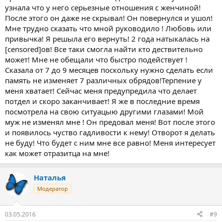
узнала что у него серьезные отношения с женчиной!
После этого он даже не скрывал! Он повернулся и ушол!
Мне трудно сказать что мной руководило ! Любовь или
привычка! Я решыла его вернуть! 2 года натыкалась на
[censored]ов! Все таки смогла найти кто дествительно
может! Мне не обещали что быстро подействует !
Сказала от 7 до 9 месяцев поскольку нужно сделать если
память не изменяет 7 различных обрядов!Терпение у
меня хватает! Сейчас меня предупредила что делает
потдел и скоро заканчивает! Я же в последние время
посмотрела на свою ситуацыю другими глазами! Мой
муж не изменял мне ! Он предовал меня! Вот после этого
и появилось чуство гадливости к нему! Отворот я делать
не буду! Что будет с ним мне все равно! Меня интересует
как может отразитца на мне!
Наталья
Модератор
03.05.2016
#9