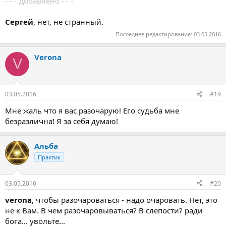
- - - Добавлено - - -
Сергей
, нет, не странный.
Последнее редактирование:
03.05.2016
Verona
V
03.05.2016
#19
Мне жаль что я вас разочарую! Его судьба мне
безразлична! Я за себя думаю!
Альба
Практик
03.05.2016
#20
verona
, чтобы разочароваться - надо очаровать. Нет, это
не к Вам. В чем разочаровываться? В слепости? ради
бога... увольте...