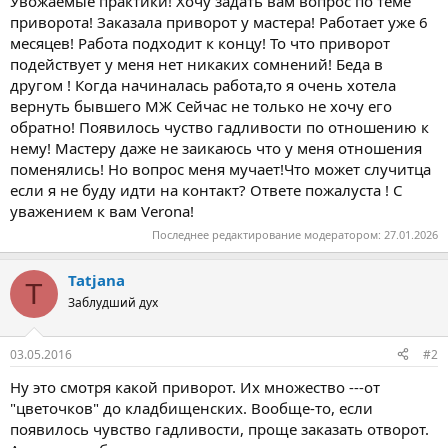
Увожаемые практики! Хочу задать вам вопрос по теме
приворота! Заказала приворот у мастера! Работает уже 6
месяцев! Работа подходит к концу! То что приворот
подействует у меня нет никаких сомнений! Беда в
другом ! Когда начиналась работа,то я очень хотела
вернуть бывшего МЖ Сейчас не только не хочу его
обратно! Появилось чуство гадливости по отношению к
нему! Мастеру даже не заикаюсь что у меня отношения
поменялись! Но вопрос меня мучает!Что может случитца
если я не буду идти на контакт? Ответе пожалуста ! С
уважением к вам Verona!
Последнее редактирование модератором:
27.01.2026
Tatjana
T
Заблудший дух
03.05.2016
#2
Ну это смотря какой приворот. Их множество ---от
"цветочков" до кладбищенских. Вообще-то, если
появилось чувство гадливости, проще заказать отворот.