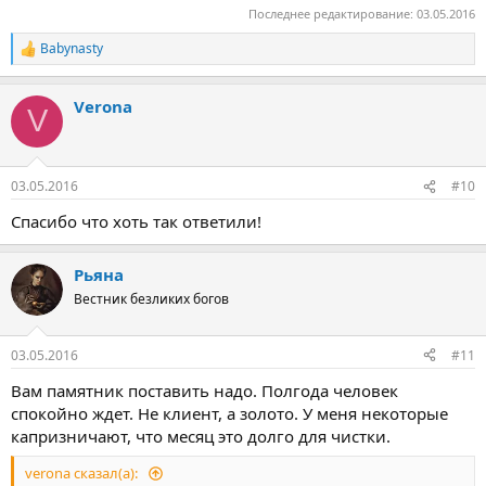
Последнее редактирование:
03.05.2016
Babynasty
Р
е
а
Verona
к
V
ц
и
и
:
03.05.2016
#10
Спасибо что хоть так ответили!
Рьяна
Вестник безликих богов
03.05.2016
#11
Вам памятник поставить надо. Полгода человек
спокойно ждет. Не клиент, а золото. У меня некоторые
капризничают, что месяц это долго для чистки.
verona сказал(а):