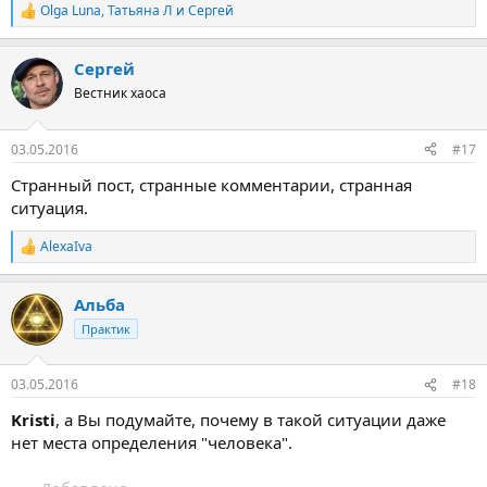
Olga Luna
,
Татьяна Л
и
Сергей
Р
е
а
Сергей
к
ц
Вестник хаоса
и
и
:
03.05.2016
#17
Странный пост, странные комментарии, странная
ситуация.
AlexaIva
Р
е
а
Альба
к
ц
Практик
и
и
:
03.05.2016
#18
Kristi
, а Вы подумайте, почему в такой ситуации даже
нет места определения "человека".