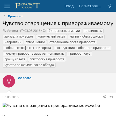
Вход
Регистрация
Приворот
Чувство отвращения к привораживаемому
А
Д
Т
Verona
03.05.2016
бинарность в магии
гадливость
в
а
е
заказала приворот
магический откат
магия любви ошибки
т
т
г
неприязнь
отвращение
отвращение после приворота
о
а
и
побочные эффекты приворота
последствия любовного приворота
р
н
почему приворот вызывает ненависть
т
а
приворот клуб
е
ч
прошу совета
психология приворота
м
а
чувства заказчика после обряда
ы
л
а
Verona
V
03.05.2016
#1