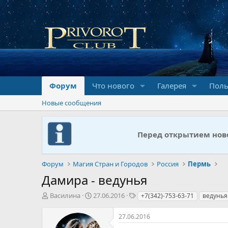
Форум
Что нового
Галерея
Поль
Новые сообщения
Перед открытием ново
Форум
Магия Стран и Городов
Россия
Пермь
Дамира - ведунья
А
Д
Т
Василина
27.06.2016
+7(342)-753-63-71
ведунья
в
а
е
т
т
г
27.06.2016
о
а
и