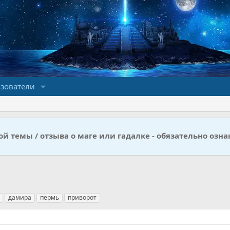
зователи
й темы / отзыва о маге или гадалке - обязательно озна
дамира
пермь
приворот