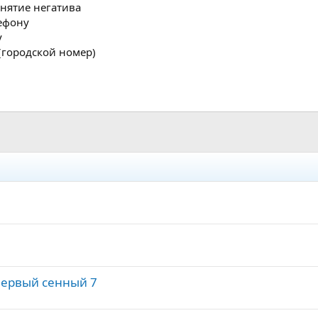
нятие негатива
ефону
у
(городской номер)
Первый сенный 7