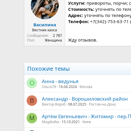
р
н
Услуги:
привороты, порчи; с
т
а
Стоимость:
уточнять по тел
е
ч
Адрес:
уточнять по телефон
м
а
Телефон:
+7(342)-753-63-71 
ы
л
Василина
а
Вестник хаоса
Сообщения
2 787
Жду отзывов.
Пол
Женщина
Похожие темы
Анна - ведунья
О
Ольга78
16.06.2024
Москва
Александр - Ворошиловский район
В
Виктор Вороб
08.07.2025
Ростов-на-Дону
Артём Евгеньевич - Житомир - пер.
M
Magdo4ka
15.10.2021
Киев