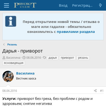
Вход
Регистрация
Перед открытием новой темы / отзыва о
маге или гадалке - обязательно
ознакомьтесь с
правилами раздела
Рязань
Дарья - приворот
А
Д
Т
Василина
08.06.2016
дарья
приворот
рязань
в
а
е
ясновидящая
т
т
г
о
а
и
Василина
р
н
т
Вестник хаоса
а
е
ч
м
а
08.06.2016
#1
ы
л
а
Услуги:
приворот без греха, без проблем с родом и
здоровьем; снятие негатива