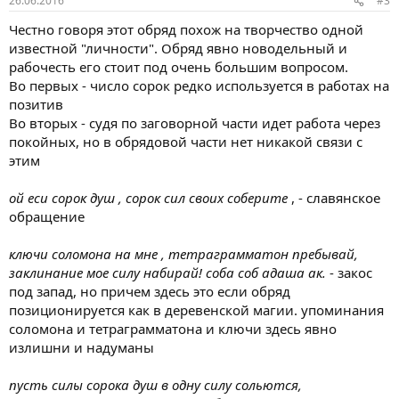
26.06.2016
#3
Честно говоря этот обряд похож на творчество одной
известной "личности". Обряд явно новодельный и
рабочесть его стоит под очень большим вопросом.
Во первых - число сорок редко используется в работах на
позитив
Во вторых - судя по заговорной части идет работа через
покойных, но в обрядовой части нет никакой связи с
этим
ой еси сорок душ , сорок сил своих соберите
, - славянское
обращение
ключи соломона на мне , тетраграмматон пребывай,
заклинание мое силу набирай! соба соб адаша ак.
- закос
под запад, но причем здесь это если обряд
позиционируется как в деревенской магии. упоминания
соломона и тетраграмматона и ключи здесь явно
излишни и надуманы
пусть силы сорока душ в одну силу сольются,