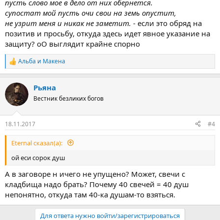
пусть слово мое в дело от них обернется.
супостат мой пусть очи свои на земь опустит,
не узрит меня и никак не заметит.
- если это обряд на
позитив и просьбу, откуда здесь идет явное указание на
защиту? оО выглядит крайне спорно
Альба
и
Макена
Р
е
а
Рьяна
к
ц
Вестник безликих богов
и
и
:
18.11.2017
#4
Eternal сказал(а):
ой еси сорок душ
А в заговоре н ичего не упущено? Может, свечи с
кладбища надо брать? Почему 40 свечей = 40 душ
непонятно, откуда там 40-ка душам-то взяться.
Для ответа нужно войти/зарегистрироваться