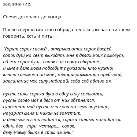
заклинание.
Свечи догорают до конца.
После свершения этого обряда нельзя три часа ни с кем
говорить, есть и пить.
"Горят сорок свечей , открываются сорок дверей,
сорок душ на свет выходят, мне в делах моих помогут.
ой еси сорок душ , сорок сил своих соберите ,
и мне в деле моем подсобите (указать что нужно)
ключи соломона на мне , тетраграмматон пребывай,
заклинание мое силу набирай! соба соб адаша ак.
пусть силы сорока душ в одну силу сольются,
пусть слово мое в дело от них обернется.
супостат мой пусть очи свои на земь опустит,
не узрит меня и никак не заметит.
а дело мое пусть ладится, сорока силами наладится.
один, два , три, четыре.... сорок.
делу моему быть в срок. аминь."