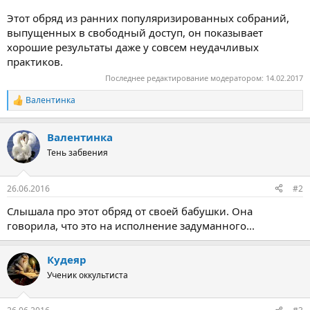
Этот обряд из ранних популяризированных собраний,
выпущенных в свободный доступ, он показывает
хорошие результаты даже у совсем неудачливых
практиков.
Последнее редактирование модератором:
14.02.2017
Валентинка
Р
е
а
Валентинка
к
ц
Тень забвения
и
и
:
26.06.2016
#2
Слышала про этот обряд от своей бабушки. Она
говорила, что это на исполнение задуманного...
Кудеяр
Ученик оккультиста