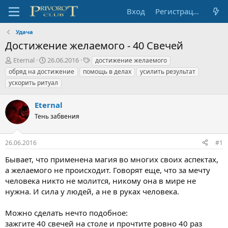
Вход
Регистрация
Удача
Достижение желаемого - 40 Свечей
А
Д
Т
Eternal
26.06.2016
достижение желаемого
в
а
е
обряд на достижение
помощь в делах
усилить результат
т
т
г
ускорить ритуал
о
а
и
р
н
Eternal
т
а
е
ч
Тень забвения
м
а
ы
л
а
26.06.2016
#1
Бывает, что применена магия во многих своих аспектах,
а желаемого не происходит. Говорят еще, что за мечту
человека никто не молится, никому она в мире не
нужна. И сила у людей, а не в руках человека.
Можно сделать нечто подобное:
зажгите 40 свечей на столе и прочтите ровно 40 раз