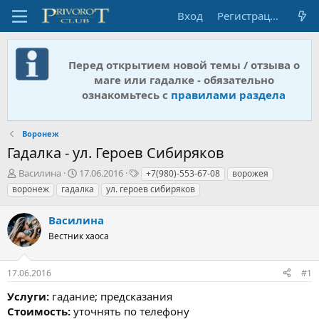
Вход
Регистрация
Перед открытием новой темы / отзыва о
маге или гадалке - обязательно
ознакомьтесь с
правилами раздела
Воронеж
Гадалка - ул. Героев Сибиряков
А
Д
Т
Василина
17.06.2016
+7(980)-553-67-08
ворожея
в
а
е
воронеж
гадалка
ул. героев сибиряков
т
т
г
о
а
и
Василина
р
н
т
Вестник хаоса
а
е
ч
м
а
17.06.2016
#1
ы
л
а
Услуги:
гадание; предсказания
Стоимость:
уточнять по телефону