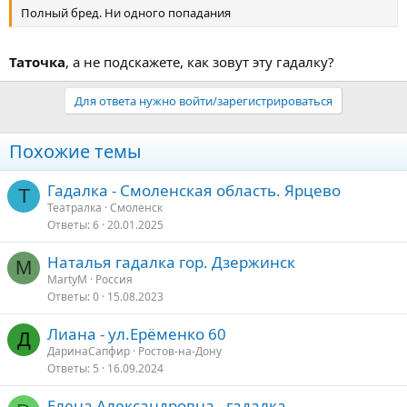
Полный бред. Ни одного попадания
Таточка
, а не подскажете, как зовут эту гадалку?
Для ответа нужно войти/зарегистрироваться
Похожие темы
Гадалка - Смоленская область. Ярцево
Т
Театралка
Смоленск
Ответы
6
20.01.2025
Наталья гадалка гор. Дзержинск
M
MartyM
Россия
Ответы
0
15.08.2023
Лиана - ул.Ерëменко 60
Д
ДаринаСапфир
Ростов-на-Дону
Ответы
5
16.09.2024
Елена Александровна - гадалка