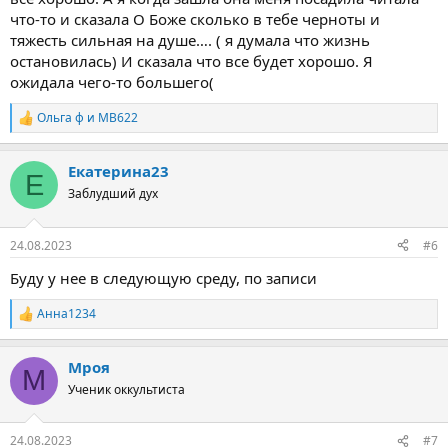
что-то и сказала О Боже сколько в тебе черноты и
тяжесть сильная на душе…. ( я думала что жизнь
остановилась) И сказала что все будет хорошо. Я
ожидала чего-то большего(
Ольга ф
и
MB622
Р
е
а
Екатерина23
к
Е
ц
Заблудший дух
и
и
:
24.08.2023
#6
Буду у нее в следующую среду, по записи
Анна1234
Р
е
а
Мроя
к
М
ц
Ученик оккультиста
и
и
:
24.08.2023
#7