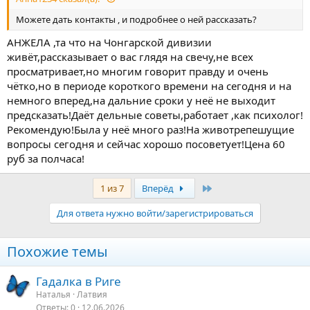
Можете дать контакты , и подробнее о ней рассказать?
АНЖЕЛА ,та что на Чонгарской дивизии
живёт,рассказывает о вас глядя на свечу,не всех
просматривает,но многим говорит правду и очень
чётко,но в периоде короткого времени на сегодня и на
немного вперед,на дальние сроки у неё не выходит
предсказать!Даёт дельные советы,работает ,как психолог!
Рекомендую!Была у неё много раз!На животрепешущие
вопросы сегодня и сейчас хорошо посоветует!Цена 60
руб за полчаса!
Последняя
1 из 7
Вперёд
Для ответа нужно войти/зарегистрироваться
Похожие темы
Гадалка в Риге
Наталья
Латвия
Ответы
0
12.06.2026