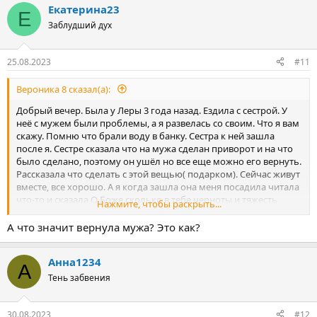
Екатерина23
Е
Заблудший дух
25.08.2023
#11
Вероника 8 сказал(а):
Добрый вечер. Была у Леры 3 года назад. Ездила с сестрой. У
неё с мужем были проблемы, а я развелась со своим. Что я вам
скажу. Помню что брали воду в банку. Сестра к ней зашла
после я. Сестре сказала что на мужа сделан приворот и на что
было сделано, поэтому он ушёл но все еще можно его вернуть.
Рассказала что сделать с этой вещью( подарком). Сейчас живут
вместе, все хорошо. А я когда зашла она меня посадила читала
что-то и сказала О Боже сколько в тебе черноты и тяжесть
Нажмите, чтобы раскрыть...
сильная на душе…. ( я думала что жизнь остановилась) И
сказала что все будет хорошо. Я ожидала чего-то большего(
А что значит вернула мужа? Это как?
Анна1234
А
Тень забвения
30.08.2023
#12