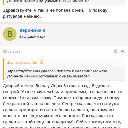
уточнить какими ритуалами она занимается?
Здравствуйте. Я так и не попала к ней. По поводу
ритуалов незнаю.
Вероника 8
В
Заблудший дух
08.07.2023
#5
Шелли сказал(а):
Здравствуйте! Вам удалось попасть к Валерии? Можете
уточнить какими ритуалами она занимается?
Добрый вечер. Была у Леры 3 года назад. Ездила с
сестрой. У неё с мужем были проблемы, а я развелась со
своим. Что я вам скажу. Помню что брали воду в банку.
Сестра к ней зашла после я. Сестре сказала что на мужа
сделан приворот и на что было сделано, поэтому он
ушёл но все еще можно его вернуть. Рассказала что
сделать с этой вещью( подарком). Сейчас живут вместе,
все хорошо. А я когда зашла она меня посадила читала