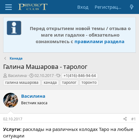
Вход
Регистрация
Перед открытием новой темы / отзыва о
маге или гадалке - обязательно
ознакомьтесь с
правилами раздела
Канада
Галина Машарова - таролог
А
Д
Т
Василина
02.10.2017
+1(416)-846-94-64
в
а
е
галина машарова
канада
таролог
торонто
т
т
г
о
а
и
Василина
р
н
т
Вестник хаоса
а
е
ч
м
а
02.10.2017
#1
ы
л
а
Услуги:
расклады на различных колодах Таро на любые
ситуации