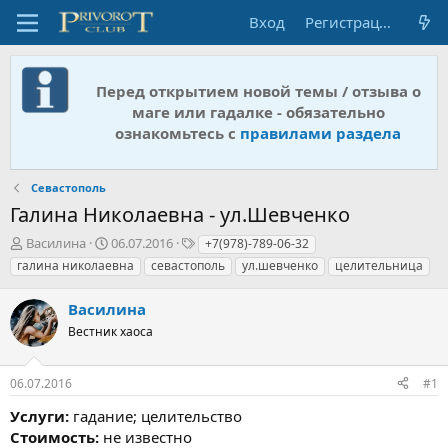
Вход
Регистрация
Перед открытием новой темы / отзыва о
маге или гадалке - обязательно
ознакомьтесь с
правилами раздела
Севастополь
Галина Николаевна - ул.Шевченко
А
Д
Т
Василина
06.07.2016
+7(978)-789-06-32
в
а
е
галина николаевна
севастополь
ул.шевченко
целительница
т
т
г
о
а
и
Василина
р
н
т
Вестник хаоса
а
е
ч
м
а
06.07.2016
#1
ы
л
а
Услуги:
гадание; целительство
Стоимость:
не известно