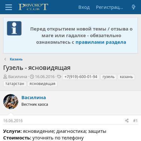
Вход
Регистрация
Перед открытием новой темы / отзыва о
маге или гадалке - обязательно
ознакомьтесь с
правилами раздела
Казань
Гузель - ясновидящая
А
Д
Т
Василина
16.06.2016
+7(919)-600-01-94
гузель
казань
в
а
е
татарстан
ясновидящая
т
т
г
о
а
и
Василина
р
н
т
Вестник хаоса
а
е
ч
м
а
16.06.2016
#1
ы
л
а
Услуги:
ясновидение; диагностика; защиты
Стоимость:
уточнять по телефону