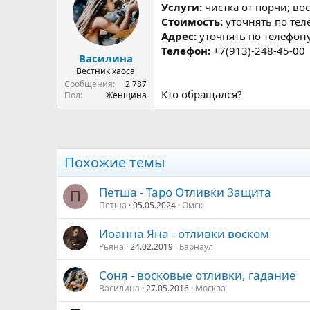
р
н
Услуги:
чистка от порчи; в
т
а
Стоимость:
уточнять по тел
е
ч
Адрес:
уточнять по телефон
м
а
Телефон:
+7(913)-248-45-00
ы
л
Василина
а
Вестник хаоса
Сообщения
2 787
Кто обращался?
Пол
Женщина
Похожие темы
Петша - Таро Отливки Защита
П
Петша
05.05.2024
Омск
Иоанна Яна - отливки воском
Рьяна
24.02.2019
Барнаул
Соня - восковые отливки, гадание
Василина
27.05.2016
Москва