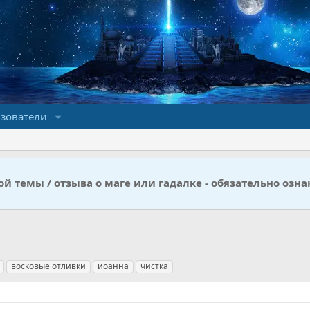
зователи
й темы / отзыва о маге или гадалке - обязательно озна
восковые отливки
иоанна
чистка