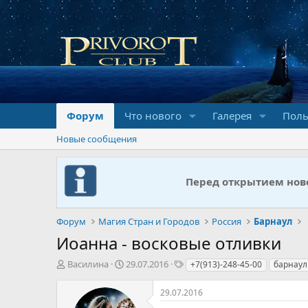
Форум
Что нового
Галерея
Поль
Новые сообщения
Перед открытием ново
Форум
Магия Стран и Городов
Россия
Барнаул
Иоанна - восковые отливки
А
Д
Т
Василина
29.07.2016
+7(913)-248-45-00
барнаул
в
а
е
т
т
г
29.07.2016
о
а
и