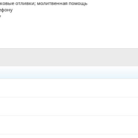
осковые отливки; молитвенная помощь
ефону
у