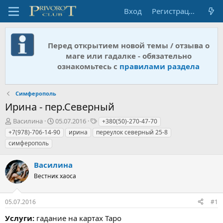
Вход
Регистрация
Перед открытием новой темы / отзыва о
маге или гадалке - обязательно
ознакомьтесь с
правилами раздела
Симферополь
Ирина - пер.Северный
А
Д
Т
Василина
05.07.2016
+380(50)-270-47-70
в
а
е
+7(978)-706-14-90
ирина
переулок северный 25-8
т
т
г
симферополь
о
а
и
р
н
Василина
т
а
е
ч
Вестник хаоса
м
а
ы
л
а
05.07.2016
#1
Услуги:
гадание на картах Таро