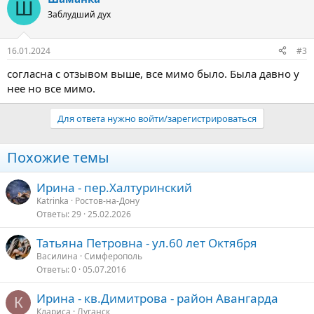
Ш
Заблудший дух
16.01.2024
#3
согласна с отзывом выше, все мимо было. Была давно у
нее но все мимо.
Для ответа нужно войти/зарегистрироваться
Похожие темы
Ирина - пер.Халтуринский
Katrinka
Ростов-на-Дону
Ответы
29
25.02.2026
Татьяна Петровна - ул.60 лет Октября
Василина
Симферополь
Ответы
0
05.07.2016
Ирина - кв.Димитрова - район Авангарда
К
Клариса
Луганск