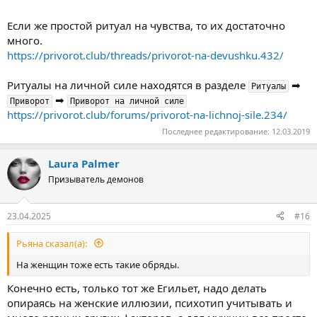
Если же простой ритуал на чувства, то их достаточно
много.
https://privorot.club/threads/privorot-na-devushku.432/
Ритуалы на личной силе находятся в разделе
➡
Ритуалы
➡
Приворот
Приворот на личной силе
https://privorot.club/forums/privorot-na-lichnoj-sile.234/
Последнее редактирование:
12.03.2019
Laura Palmer
Призыватель демонов
23.04.2025
#16
Рьяна сказал(а):
На женщин тоже есть такие обряды.
Конечно есть, только тот же Егильет, надо делать
опираясь на женские иллюзии, психотип учитывать и