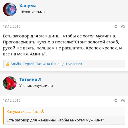
а
Ханума
к
ц
Шёпот из тьмы
и
и
:
13.12.2016
#5
Есть заговор для женщины, чтобы ее хотел мужчина.
Проговаривать нужно в постели:"Стоит золотой столб,
рукой не взять, пальцем не расшатать. Крепок-крепок, и
все на меня. Аминь".
Альба
,
Сергей
,
Татьяна Л
и ещё 1 человек
Р
е
а
Татьяна Л
к
ц
Ученик оккультиста
и
и
:
13.12.2016
#6
Ханума сказал(а):
Есть заговор для женщины, чтобы ее хотел мужчина".