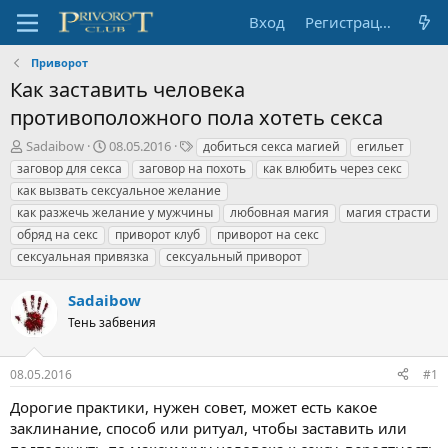
Вход
Регистрация
Приворот
Как заставить человека
противоположного пола хотеть секса
А
Д
Т
Sadaibow
08.05.2016
добиться секса магией
егильет
в
а
е
заговор для секса
заговор на похоть
как влюбить через секс
т
т
г
как вызвать сексуальное желание
о
а
и
как разжечь желание у мужчины
любовная магия
магия страсти
р
н
обряд на секс
т
а
приворот клуб
приворот на секс
е
ч
сексуальная привязка
сексуальный приворот
м
а
ы
л
Sadaibow
а
Тень забвения
08.05.2016
#1
Дорогие практики, нужен совет, может есть какое
заклинание, способ или ритуал, чтобы заставить или