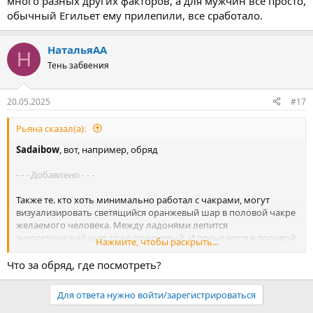
много разных других факторов, а для мужчин все просто,
обычный Егильет ему прилепили, все сработало.
НатальяАА
Н
Тень забвения
20.05.2025
#17
Рьяна сказал(а):
Sadaibow
, вот, например, обряд
- - - Добавлено - - -
Также те. кто хоть минимально работал с чакрами, могут
визуализировать светящийся оранжевый шар в половой чакре
желаемого человека. Между ладонями лепится
энергетический шар тоже оранжевый. И посылается в половой
Нажмите, чтобы раскрыть...
центр партнера. При этом визуализировать, можно
преувеличивая, возбужденные половые органы того человека.
Что за обряд, где посмотреть?
Его мысли именно о вас.
Для ответа нужно войти/зарегистрироваться