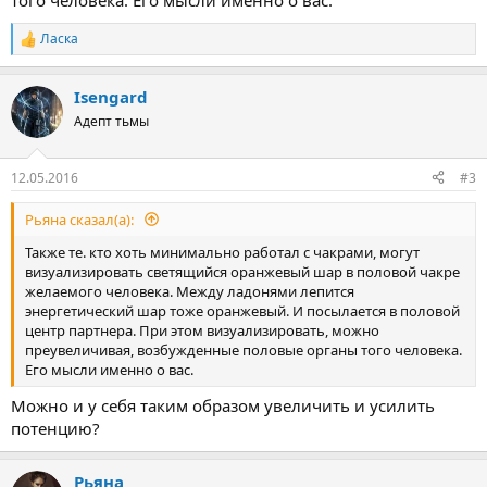
того человека. Его мысли именно о вас.
Ласка
Р
е
а
Isengard
к
ц
Адепт тьмы
и
и
:
12.05.2016
#3
Рьяна сказал(а):
Также те. кто хоть минимально работал с чакрами, могут
визуализировать светящийся оранжевый шар в половой чакре
желаемого человека. Между ладонями лепится
энергетический шар тоже оранжевый. И посылается в половой
центр партнера. При этом визуализировать, можно
преувеличивая, возбужденные половые органы того человека.
Его мысли именно о вас.
Можно и у себя таким образом увеличить и усилить
потенцию?
Рьяна