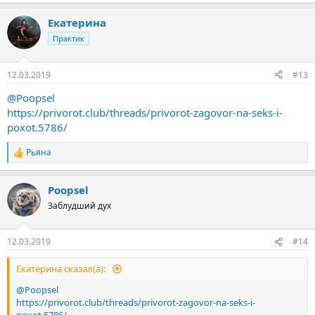
Екатерина
Практик
12.03.2019
#13
@Poopsel
https://privorot.club/threads/privorot-zagovor-na-seks-i-
poxot.5786/
Рьяна
Р
е
а
Poopsel
к
ц
Заблудший дух
и
и
:
12.03.2019
#14
Екатерина сказал(а):
@Poopsel
https://privorot.club/threads/privorot-zagovor-na-seks-i-