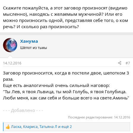
Скажите пожалуйста, а этот заговор произносят (видимо
мысленно), находясь с желаемым мужчиной? Или его
можно произносить одной, представляя себе того, о ком
речь? И сколько раз произносить?
Ханума
Шёпот из тьмы
14.12.2016
#7
Заговор произносится, когда в постели двое, шепотком 3
раза.
Еще есть аналогичный очень сильный наговор:
"Ты Лев, я твоя Львица, ты мой Голубь, я твоя Голубица.
Люби меня, как сам себя и больше всего на свете.Аминь"
- - - Добавлено - - -
Последнее редактирование:
14.12.2016
Ласка
,
Клариса
,
Татьяна Л
и ещё 2
Р