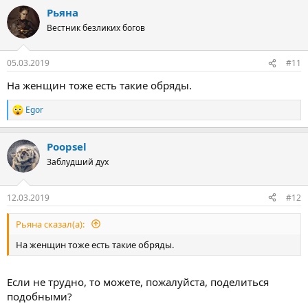
Рьяна
Вестник безликих богов
05.03.2019
#11
На женщин тоже есть такие обряды.
Egor
Р
е
а
Poopsel
к
ц
Заблудший дух
и
и
:
12.03.2019
#12
Рьяна сказал(а):
На женщин тоже есть такие обряды.
Если не трудно, то можете, пожалуйста, поделиться
подобными?