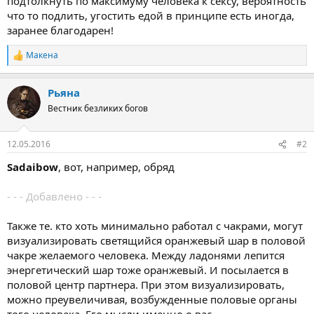
подтолкнуть по максимуму человека к сексу, вероятность
что то подлить, угостить едой в принципе есть иногда,
заранее благодарен!
Макена
Р
е
а
Рьяна
к
ц
Вестник безликих богов
и
и
:
12.05.2016
#2
Sadaibow
, вот, например, обряд
- - - Добавлено - - -
Также те. кто хоть минимально работал с чакрами, могут
визуализировать светящийся оранжевый шар в половой
чакре желаемого человека. Между ладонями лепится
энергетический шар тоже оранжевый. И посылается в
половой центр партнера. При этом визуализировать,
можно преувеличивая, возбужденные половые органы