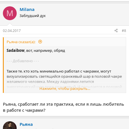
е
а
Milana
к
M
ц
Заблудший дух
и
и
:
02.04.2017
#8
Рьяна сказал(а):
Sadaibow
, вот, например, обряд
- - - Добавлено - - -
Также те. кто хоть минимально работал с чакрами, могут
визуализировать светящийся оранжевый шар в половой чакре
желаемого человека. Между ладонями лепится
энергетический шар тоже оранжевый. И посылается в половой
Нажмите, чтобы раскрыть...
центр партнера. При этом визуализировать, можно
преувеличивая, возбужденные половые органы того человека.
Его мысли именно о вас.
Рьяна, сработает ли эта практика, если я лишь любитель
в работе с чакрами?
Рьяна