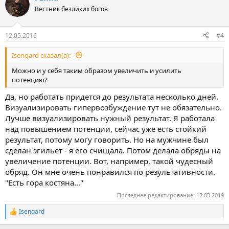
Вестник безликих богов
12.05.2016
#4
Isengard сказал(а):
Можно и у себя таким образом увеличить и усилить
потенцию?
Да, но работать придется до результата несколько дней.
Визуализировать гипервозбуждение тут не обязательно.
Лучше визуализировать нужный результат. Я работала
над повышением потенции, сейчас уже есть стойкий
результат, потому могу говорить. Но на мужчине был
сделан эгильет - я его счищала. Потом делала обряды на
увеличение потенции. Вот, например, такой чудесный
обряд. Он мне очень понравился по результативности.
"Есть гора костяна..."
Последнее редактирование:
12.03.2019
Isengard
Р
е