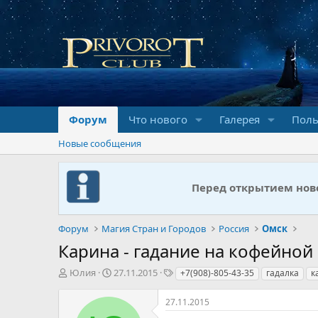
Форум
Что нового
Галерея
Поль
Новые сообщения
Перед открытием ново
Форум
Магия Стран и Городов
Россия
Омск
Карина - гадание на кофейной
А
Д
Т
Юлия
27.11.2015
+7(908)-805-43-35
гадалка
к
в
а
е
т
т
г
27.11.2015
о
а
и