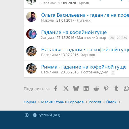
Лесёнак
12.09.2020
Архив
Ольга Васильевна - гадание на коф
Никола
31.01.2017
Луганск
Гадание на кофейной гуще
Ханума
27.12.2016
Магический шар
28
29
30
Наталья - гадание на кофейной гущ
Василина
13.07.2016
Харьков
Римма - гадание на кофейной гуще
Василина
20.06.2016
Ростов-на-Дону
2
Facebook
X
Bluesky
LinkedIn
Reddit
Pinterest
Tumb
Поделиться:
Форум
Магия Стран и Городов
Россия
Омск
Русский (RU)