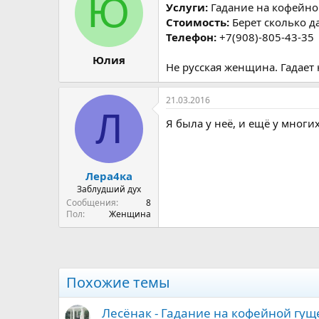
Ю
р
н
Услуги:
Гадание на кофейно
т
а
Стоимость:
Берет сколько д
е
ч
Телефон:
+7(908)-805-43-35
м
а
ы
л
Юлия
Не русская женщина. Гадает
а
21.03.2016
Л
Я была у неё, и ещё у многи
Лера4ка
Заблудший дух
Сообщения
8
Пол
Женщина
Похожие темы
Лесёнак - Гадание на кофейной гущ