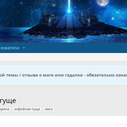
зователи
й темы / отзыва о маге или гадалке - обязательно озна
 гуще
арина
кофейная гуща
омск