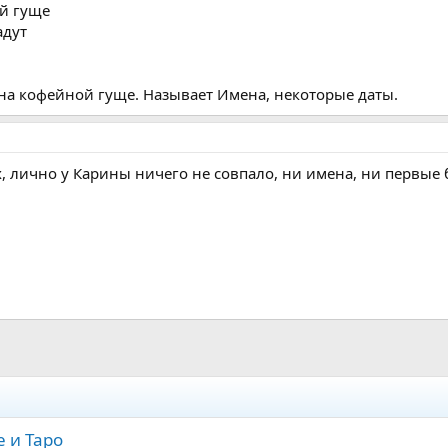
й гуще
адут
 на кофейной гуще. Называет Имена, некоторые даты.
х, лично у Карины ничего не совпало, ни имена, ни первые
е и Таро