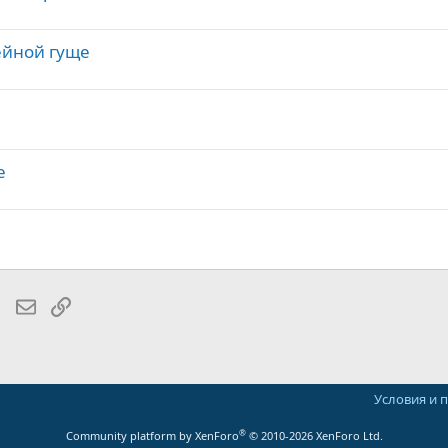
ейной гуще
е
lr
WhatsApp
Электронная почта
Ссылка
Условия и 
®
Community platform by XenForo
© 2010-2026 XenForo Ltd.