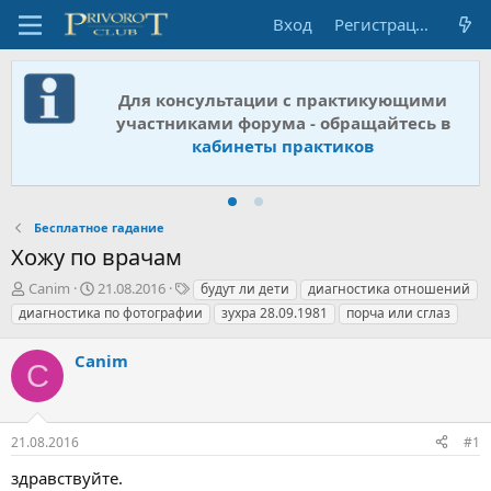
Вход
Регистрация
Для консультации с практикующими
участниками форума - обращайтесь в
кабинеты практиков
Бесплатное гадание
Хожу по врачам
А
Д
Т
Canim
21.08.2016
будут ли дети
диагностика отношений
в
а
е
диагностика по фотографии
зухра 28.09.1981
порча или сглаз
т
т
г
о
а
и
Canim
р
н
C
т
а
е
ч
м
а
21.08.2016
#1
ы
л
а
здравствуйте.