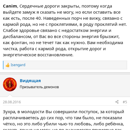
Canim
, Сердечные дороги закрыты, поэтому когда
выйдете замуж я сказать не могу, но если оставить все
как есть, после 40. Наведенных порч не вижу, связано с
кармой рода, но не с проклятиями, в роду проклятий нет.
Слабое здоровье связано с недостатком энергии и
дисбалансом, от Вас во все стороны энергия брызжит,
как фонтан, но не течет так как нужно. Вам необходима
чистка, работа с кармой рода, открытие дорог и
энергетическое восстановление.
Isengard
Р
е
а
Видящая
к
ц
Призыватель демонов
и
и
:
28.08.2016
#5
Зухра, в молодости Вы совершили поступок, за который
расплачиваетесь до сих пор, что там было, не показали
чётко, но это либо убили чью-то любовь, либо ребёнка,
сказать точно не могу, но по значимости примерно так.