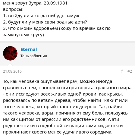
меня зовут Зухра. 28.09.1981
вопросы:
1. выйду ли я когда нибудь замуж
2. будут ли у меня свои родные дети?
3. что с моим здоровьем (хожу по врачам как по
замкнутому кругу)
Eternal
Тень забвения
21.08.2016
#2
То, как человека ощупывает врач, можно иногда
сравнить с тем, насколько хитры воры астрального мира
- они исследуют всех живых одной крови, как крысы,
расползаясь по ветвям дерева, чтобы найти "ключ" или
того человека, который станет их дверью. Так, найдя
такого человека, воры, причиняют ему боль, пользуясь
им как щитом от агрессии его родственников. А эти
родственники в подобной ситуации сами кидаются и
проклинают своего менее удачливого сородича.