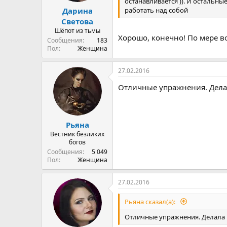
останавливается )). И остальны
работать над собой
Дарина
Светова
Шёпот из тьмы
Хорошо, конечно! По мере 
Сообщения
183
Пол
Женщина
27.02.2016
Отличные упражнения. Делал
Рьяна
Вестник безликих
богов
Сообщения
5 049
Пол
Женщина
27.02.2016
Рьяна сказал(а):
Отличные упражнения. Делала 