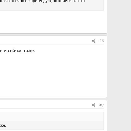
га я конечно не претендую, но хочется как-то
#6
 и сейчас тоже.
#7
же.