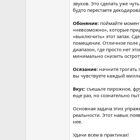
звуков. Это сделать уже чут
будто перестаете декодирова
Обоняние:
поймайте момент,
«невозможно», которые приду
«выключить» этот запах. Сде
помещение. Отличное поле дл
диапазон, где просто нет эт
минимально снизить остроту
Осязание:
начните трогать 
вы чувствуете каждый милл
Вкус:
съешьте пирожное, фру
еще раз, но сознательно пы
Основная задача этих упра
реальности. Этот навык поя
нее.
Удачи всем в практиках!