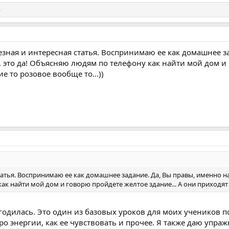
4
езная и интересная статья. Воспринимаю ее как домашнее з
 это да! Объясняю людям по телефону как найти мой дом и 
е то розовое вообще то...))
татья. Воспринимаю ее как домашнее задание. Да, Вы правы, именно на
 найти мой дом и говорю пройдете желтое здание... А они приходят и 
игодилась. Это один из базовых уроков для моих учеников п
про энергии, как ее чувствовать и прочее. Я также даю упр