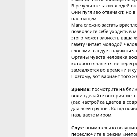
В результате таких людей оч
Они пугливо отвечают, но в 
настоящем.
Мага сложно застать враспло
позволяйте себе уходить в м
этого может зависеть ваша 
газету читает молодой чело
словами, следует научиться
Органы чувств человека вос
которого является не перег
замедляется во времени и с
Поэтому, вот вариант того ж
Зрение:
посмотрите на ближ
воли сделайте восприятие эт
(как настройка цветов в со
для всей группы. Когда поя
называете миром.
Слух:
внимательно вслушивай
переключите в режим «непон