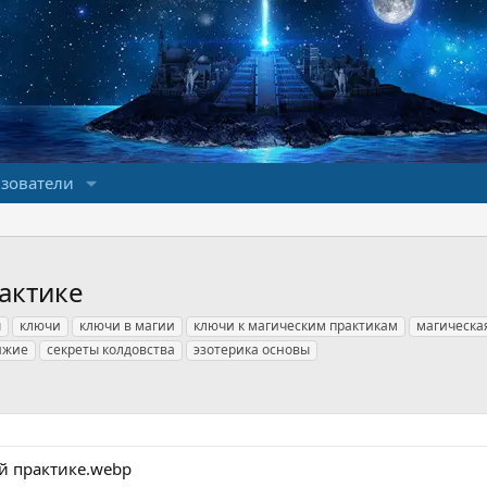
зователи
актике
ы
ключи
ключи в магии
ключи к магическим практикам
магическа
ижие
секреты колдовства
эзотерика основы