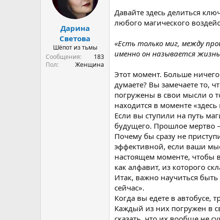
а
Давайте здесь делиться ключ
любого магического воздейс
Дарина
Светова
«Есть только миг, между пр
Шёпот из тьмы
именно он называется жизнь
Сообщения
183
Пол
Женщина
Этот момент. Больше ничего 
думаете? Вы замечаете то, ч
погружены в свои мысли о т
находится в моменте «здесь 
Если вы ступили на путь ма
будущего. Прошлое мертво – 
Почему бы сразу не приступи
эффективной, если ваши мы
настоящем моменте, чтобы в
как алфавит, из которого ск
Итак, важно научиться быть
сейчас».
Когда вы едете в автобусе, 
Каждый из них погружен в 
сказать, что их вообще не с