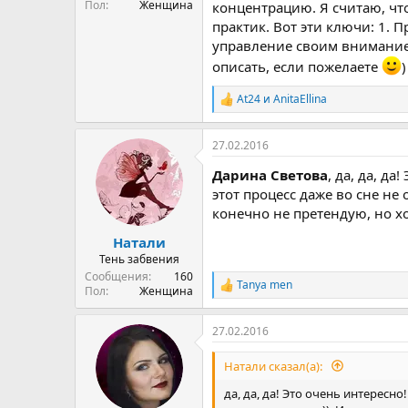
Пол
Женщина
концентрацию. Я считаю, чт
практик. Вот эти ключи: 1. 
управление своим вниманием
описать, если пожелаете
)
At24
и
AnitaEllina
Р
е
а
27.02.2016
к
ц
Дарина Светова
, да, да, д
и
и
этот процесс даже во сне не
:
конечно не претендую, но хо
Натали
Тень забвения
Сообщения
160
Tanya men
Р
Пол
Женщина
е
а
27.02.2016
к
ц
и
Натали сказал(а):
и
:
да, да, да! Это очень интересн