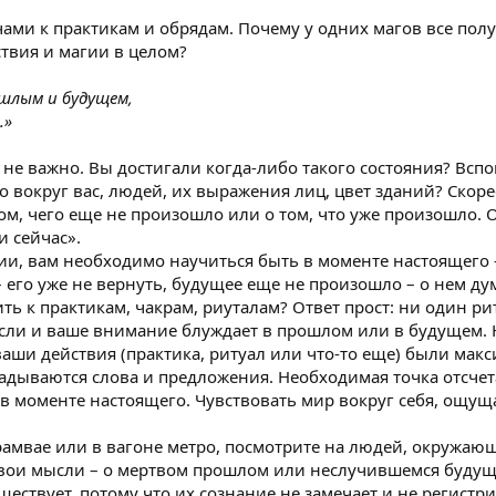
ами к практикам и обрядам. Почему у одних магов все получ
твия и магии в целом?
ошлым и будущем,
.»
не важно. Вы достигали когда-либо такого состояния? Вспом
то вокруг вас, людей, их выражения лиц, цвет зданий? Скоре
ом, чего еще не произошло или о том, что уже произошло.
и сейчас».
гии, вам необходимо научиться быть в моменте настоящего
его уже не вернуть, будущее еще не произошло – о нем дум
ть к практикам, чакрам, риуталам? Ответ прост: ни один рит
сли и ваше внимание блуждает в прошлом или в будущем. 
аши действия (практика, ритуал или что-то еще) были макс
ладываются слова и предложения. Необходимая точка отсчет
 в моменте настоящего. Чувствовать мир вокруг себя, ощущ
трамвае или в вагоне метро, посмотрите на людей, окружающих
свои мысли – о мертвом прошлом или неслучившемся будущ
уществует, потому что их сознание не замечает и не регистр