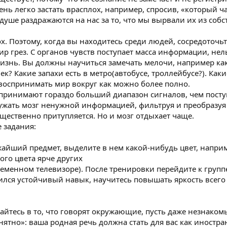
ень легко застать врасплох, например, спросив, «который ча
душе раздражаются на нас за то, что мы вырвали их из соб
х. Поэтому, когда вы находитесь среди людей, сосредоточьт
ир грез. С органов чувств поступает масса информации, нел
жизнь. Вы должны научиться замечать мелочи, например како
век? Какие запахи есть в метро(автобусе, троллейбусе?). К
 воспринимать мир вокруг как можно более полно.
принимают гораздо больший диапазон сигналов, чем поступа
ружать мозг ненужной информацией, фильтруя и преобразуя 
ущественно притупляется. Но и мозг отдыхает чаще.
е задания:
айший предмет, выделите в нем какой-нибудь цвет, наприм
ого цвета ярче других
временном телевизоре). После тренировки перейдите к групп
вился устойчивый навык, научитесь повышать яркость всего
тесь в то, что говорят окружающие, пусть даже незнаком
ятно»: ваша родная речь должна стать для вас как иностра