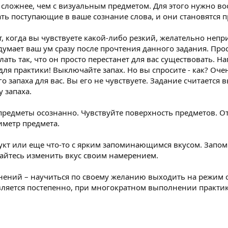
ь сложнее, чем с визуальным предметом. Для этого нужно во
ть поступающие в ваше сознание слова, и они становятся п
 когда вы чувствуете какой-либо резкий, желательно непри
мает ваш ум сразу после прочтения данного задания. Просто
лать так, что он просто перестанет для вас существовать. 
я практики! Выключайте запах. Но вы спросите - как? Очен
ого запаха для вас. Вы его не чувствуете. Задание считается
 запаха.
предметы осознанно. Чувствуйте поверхность предметов. О
иметр предмета.
кт или еще что-то с ярким запоминающимся вкусом. Запомни
тайтесь изменить вкус своим намерением.
жнений – научиться по своему желанию выходить на режим
вляется постепенно, при многократном выполнении практик. 