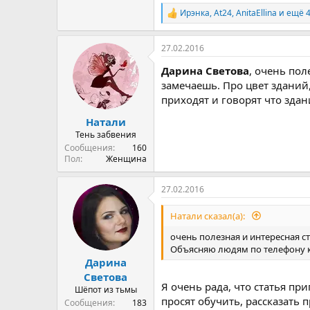
Ирэнка
,
At24
,
AnitaEllina
и ещё 
Р
е
а
27.02.2016
к
ц
Дарина Светова
, очень пол
и
и
замечаешь. Про цвет зданий,
:
приходят и говорят что здани
Натали
Тень забвения
Сообщения
160
Пол
Женщина
27.02.2016
Натали сказал(а):
очень полезная и интересная с
Объясняю людям по телефону как
Дарина
Светова
Я очень рада, что статья пр
Шёпот из тьмы
просят обучить, рассказать 
Сообщения
183