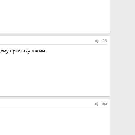
#8
ему практику магии.
#9