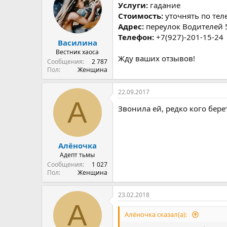
р
н
Услуги:
гадание
т
а
Стоимость:
уточнять по те
е
ч
Адрес:
переулок Водителей 
м
а
Телефон:
+7(927)-201-15-24
ы
л
Василина
а
Вестник хаоса
Жду ваших отзывов!
Сообщения
2 787
Пол
Женщина
22.09.2017
А
Звонила ей, редко кого бере
Алёночка
Адепт тьмы
Сообщения
1 027
Пол
Женщина
23.02.2018
А
Алёночка сказал(а):