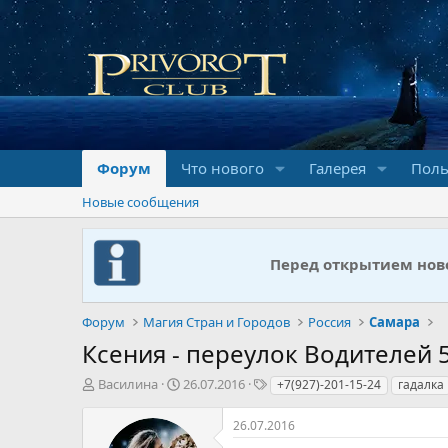
Форум
Что нового
Галерея
Поль
Новые сообщения
Перед открытием ново
Форум
Магия Стран и Городов
Россия
Самара
Ксения - переулок Водителей 
А
Д
Т
Василина
26.07.2016
+7(927)-201-15-24
гадалка
в
а
е
т
т
г
26.07.2016
о
а
и