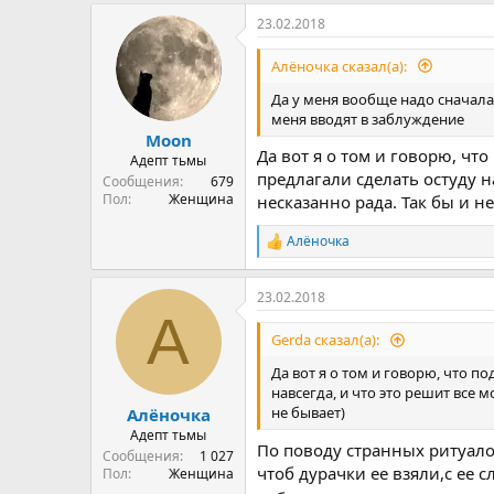
23.02.2018
Алёночка сказал(а):
Да у меня вообще надо сначала 
меня вводят в заблуждение
Moon
Да вот я о том и говорю, ч
Адепт тьмы
предлагали сделать остуду н
Сообщения
679
Пол
Женщина
несказанно рада. Так бы и не
Алёночка
Р
е
а
23.02.2018
к
А
ц
и
Gerda сказал(а):
и
:
Да вот я о том и говорю, что 
навсегда, и что это решит все 
не бывает)
Алёночка
Адепт тьмы
По поводу странных ритуалов
Сообщения
1 027
чтоб дурачки ее взяли,с ее с
Пол
Женщина