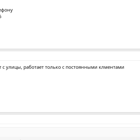
лефону
5
т с улицы, работает только с постоянными клментами