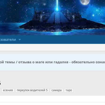
зователи
й темы / отзыва о маге или гадалке - обязательно озна
5
ксения
переулок водителей 5
самара
таро