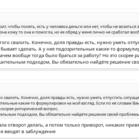
трит, чтобы понять, есть у человека деньги или нет, чтобы не возиться
а кому то она и помогла, но ее обряд у меня лично не сработал воо
ого свалить. Конечно, доля правды есть, нужно уметь отпу
бывает сделать. А у неё подозрительные какие-то формулир
ачем вообще тогда было браться за работу? Но это скорее 
ешительным подходом, Вы обязательно найдёте решение сво
о свалить. Конечно, доля правды есть, нужно уметь отпустить ситуаци
рительные какие-то формулировки на мой взгляд. Если по её словам В
 скорее риторический вопрос.
тельным подходом, Вы обязательно найдёте решение своей проблемы, 
ла отворот делать, а потом только приворот, никаких привяз
ня вводят в заблуждение