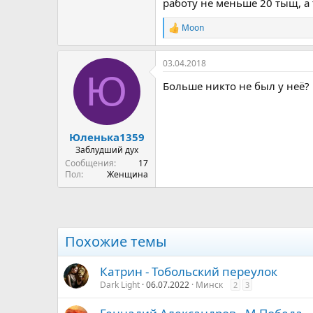
работу не меньше 20 тыщ, а 
Moon
Р
е
а
03.04.2018
к
Ю
ц
Больше никто не был у неё?
и
и
:
Юленька1359
Заблудший дух
Сообщения
17
Пол
Женщина
Похожие темы
Катрин - Тобольский переулок
Dark Light
06.07.2022
Минск
2
3