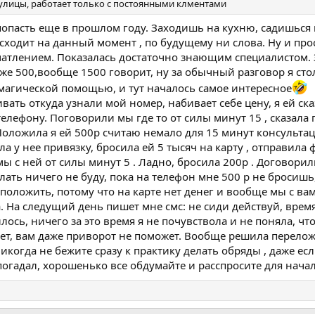
с улицы, работает только с постоянными клментами
 попасть еще в прошлом году. Заходишь на кухню, садишься 
исходит на данный момент , по будущему ни слова. Ну и пр
чатлением. Показалась достаточно знающим специалистом. З
е 500,вообще 1500 говорит, ну за обычный разговор я сто
 магической помощью, и тут началось самое интересное
ать откуда узнали мой номер, набивает себе цену, я ей ска
елефону. Поговорили мы где то от силы минут 15 , сказала 
Положила я ей 500р считаю немало для 15 минут консульта
ла у нее привязку, бросила ей 5 тысяч на карту , отправила 
мы с ней от силы минут 5 . Ладно, бросила 200р . Договорили
елать ничего не буду, пока на телефон мне 500 р не бросишь
й положить, потому что на карте нет денег и вообще мы с в
а. На следущий день пишет мне смс: не сиди действуй, время
ось, ничего за это время я не почувствола и не поняла, ч
ает, вам даже приворот не поможет. Вообще решила перелож
икогда не бежите сразу к практику делать обряды , даже е
огадал, хорошенько все обдумайте и расспросите для начал