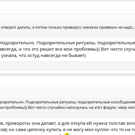
отворот делать, а потом только приворот, никаких привязок не надо, э
то подозрительно. Подозрительные ритуалы, подозрительны
авсегда, и что это решит все мои проблемы)) Вот чисто случ
 узнала, что остуд навсегда не бывает)
подозрительно. Подозрительные ритуалы, подозрительные соообщения 
мои проблемы)) Вот чисто случайно наткнулась на этот форум, чему неск
, привороты она делает, а для откупа ей нужна толстая зол
лов) но сама цепочку купить я не могу мол куплю что то не 