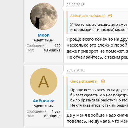
а
23.02.2018
к
ц
и
Алёночка сказал(а):
и
:
У нее то так ,то сяк;видимо смо
информацию гипнозом) может он
Moon
Проще всего конечно на друг
Адепт тьмы
насколько это сложно порой 
Сообщения
679
Пол
Женщина
даже приворот не поможет, з
Не отчаивайтесь, с таким р
23.02.2018
А
Gerda сказал(а):
Проще всего конечно на другог
бывает сделать. А у неё подоз
было браться за работу? Но это
Алёночка
Не отчаивайтесь, с таким реши
Адепт тьмы
Сообщения
1 027
Да у меня вообще надо снача
Пол
Женщина
повелась, не думала, что ме