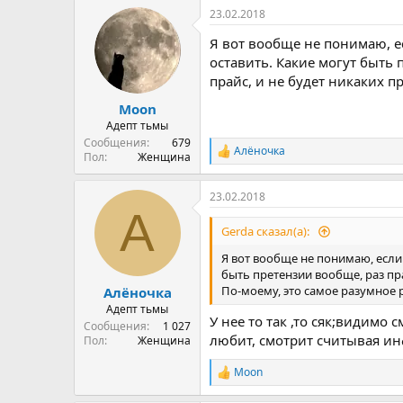
а
23.02.2018
к
ц
Я вот вообще не понимаю, е
и
и
оставить. Какие могут быть
:
прайс, и не будет никаких п
Moon
Адепт тьмы
Сообщения
679
Алёночка
Р
Пол
Женщина
е
а
23.02.2018
к
А
ц
и
Gerda сказал(а):
и
:
Я вот вообще не понимаю, если 
быть претензии вообще, раз пр
По-моему, это самое разумное 
Алёночка
Адепт тьмы
У нее то так ,то сяк;видимо 
Сообщения
1 027
любит, смотрит считывая ин
Пол
Женщина
Moon
Р
е