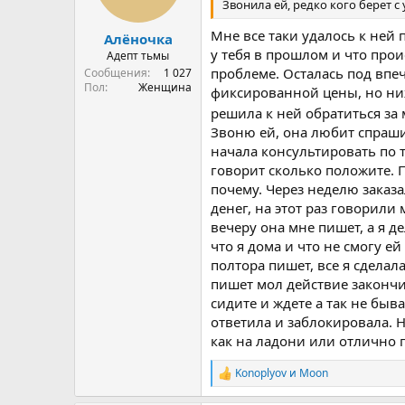
Звонила ей, редко кого берет 
Мне все таки удалось к ней
Алёночка
у тебя в прошлом и что про
Адепт тьмы
проблеме. Осталась под впе
Сообщения
1 027
Пол
Женщина
фиксированной цены, но ниж
решила к ней обратиться за
Звоню ей, она любит спрашив
начала консультировать по т
говорит сколько положите. 
почему. Через неделю заказа
денег, на этот раз говорили 
вечеру она мне пишет, а я д
что я дома и что не смогу е
полтора пишет, все я сделал
пишет мол действие закончил
сидите и ждете а так не быв
ответила и заблокировала. Н
как на ладони или отлично п
Konoplyov
и
Moon
Р
е