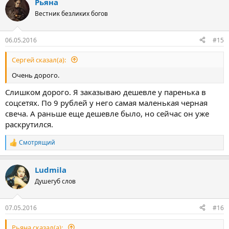
Рьяна
к
ц
Вестник безликих богов
и
и
:
06.05.2016
#15
Сергей сказал(а):
Очень дорого.
Слишком дорого. Я заказываю дешевле у паренька в
соцсетях. По 9 рублей у него самая маленькая черная
свеча. А раньше еще дешевле было, но сейчас он уже
раскрутился.
Смотрящий
Р
е
а
Ludmila
к
ц
Душегуб слов
и
и
:
07.05.2016
#16
Рьяна сказал(а):