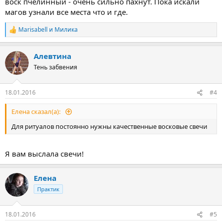
воск пчелинный - очень сильно пахнут. Пока искали
магов узнали все места что и где.
Marisabell
и
Милика
Р
е
а
Алевтина
к
ц
Тень забвения
и
и
:
18.01.2016
#4
Елена сказал(а):
Для ритуалов постоянно нужны качественные восковые свечи
Я вам выслала свечи!
Елена
Практик
18.01.2016
#5