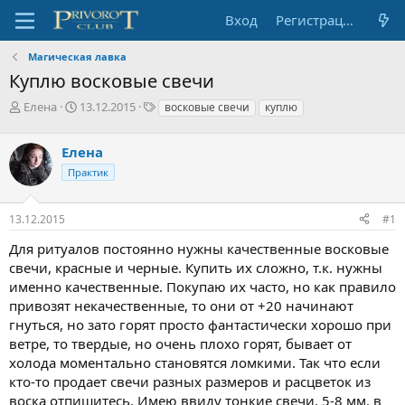
Вход
Регистрация
Магическая лавка
Куплю восковые свечи
А
Д
Т
Елена
13.12.2015
восковые свечи
куплю
в
а
е
т
т
г
Елена
о
а
и
р
н
Практик
т
а
е
ч
13.12.2015
#1
м
а
ы
л
Для ритуалов постоянно нужны качественные восковые
а
свечи, красные и черные. Купить их сложно, т.к. нужны
именно качественные. Покупаю их часто, но как правило
привозят некачественные, то они от +20 начинают
гнуться, но зато горят просто фантастически хорошо при
ветре, то твердые, но очень плохо горят, бывает от
холода моментально становятся ломкими. Так что если
кто-то продает свечи разных размеров и расцветок из
воска отпишитесь. Имею ввиду тонкие свечи, 5-8 мм. в