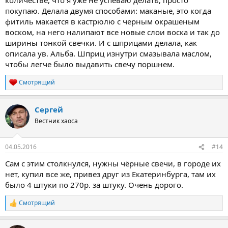
покупаю. Делала двумя способами: маканые, это когда
фитиль макается в кастрюлю с черным окрашеным
воском, на него налипают все новые слои воска и так до
ширины тонкой свечки. И с шприцами делала, как
описала ув. Альба. Шприц изнутри смазывала маслом,
чтобы легче было выдавить свечу поршнем.
Смотрящий
Р
е
а
Сергей
к
ц
Вестник хаоса
и
и
:
04.05.2016
#14
Сам с этим столкнулся, нужны чёрные свечи, в городе их
нет, купил все же, привез друг из Екатеринбурга, там их
было 4 штуки по 270р. за штуку. Очень дорого.
Смотрящий
Р
е
а