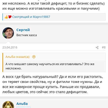
же несложно. А если такой дефицит, то и бизнес сделать)
их еще можно изготавливать красивыми и пахучими)
Смотрящий
и
Марго19867
Р
е
а
Сергей
к
ц
Вестник хаоса
и
и
:
23.04.2016
#8
Альба сказал(а):
А что мешает самому научиться их изготавливать? Это же
несложно.
А воск где брать натуральный? Да и если его растопить,
он теряет свои свойства, ну и фитили тоже нужны. Да и
все же наверное проще купить. Раньше их продавали,
любых цветов, это сейчас это стало дефицитом.
Альба