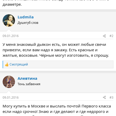
диаметре.
Ludmila
Душегуб слов
09.01.2016
#2
У меня знакомый дьякон есть, он может любые свечи
привезти, если вам надо я закажу. Есть красные и
желтые, восковые. Чёрные могут изготовить, я спрошу.
Смотрящий
Р
е
а
Алевтина
к
ц
Тень забвения
и
и
:
09.01.2016
#3
Могу купить в Москве и выслать почтой Первого класса
если надо срочно! Знаю и где делают и где недорого и