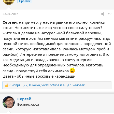
Практик
23.04.2016
#9
Сергей
, например, у нас на рынке его полно, копейки
стоит. Не кипятить же его) чего он свою силу теряет?
Фитиль я делала из натуральной бельевой веревки,
покупала её в хозяйственном магазине, раскручивала до
нужной нити, необходимой для толщины определенной
свечи, которую изготавливала. Училась методом проб и
ошибок) Интереснее и полезнее самому изготовить. Это
как медитация и вкладываешь в свечу энергию
необходимую для определенных ритуалов. Изготовь
свечу - почувствуй себя алхимиком
Цвета - обычные восковые карандаши.
Смотрящий
,
Kukolka
,
VivatFortuna
и ещё 1 человек
Р
е
а
Сергей
к
ц
Вестник хаоса
и
и