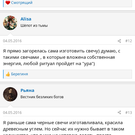
Смотрящий
Р
е
а
Alisa
к
ц
Шёпот из тьмы
и
и
:
04.05.2016
#12
Я прямо загорелась сама изготовить свечу) думаю, с
такими свечами , в которые вложена собственная
энергия, любой ритуал пройдет на "ура")
Берегиня
Р
е
а
Рьяна
к
ц
Вестник безликих богов
и
и
:
04.05.2016
#13
Я раньше сама черные свечи изготавливала, красила
древесным углем. Но сейчас их нужно бывает в таком
количестве, что я уже не успеваю делать, просто