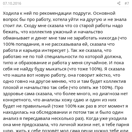
07.10.2016
#7
Ходила к ней по рекомендации подруги. Основной
вопрос бы про работу, хотела уйти на другую и не знала
стоит ли. Сходу мне сказала что со старой работы надо
бежать, что коллектив ужасный и начальство
обманывает и денег мне там не заработать никогда (что
100% попадание, я не рассказывала ей, сказала что
работа и карьера интересует ). Так же сказала, что
работаю не по той специальности по которой должна,
типо и образование и работа у меня случайное. И пока
себя не найду буду мыкаться (что тоже 100%). Я сказала
что нашла вот новую работу, она говорит жёстко, что
одно говно на другое меняю, что и там будет коллектив
плохой и начальство так себе (что опять же 100%). Про
здоровье сама сказала, что более много, но диагноза нет
конкретного, что анализы хожу сдаю и один из них
будет не правильный (тоже 100% как раз в этот момент я
находилась на обследовании и потом так и было один
анализ я пересдавала несколько раз). Когда уже уходила
она мне предсказала, что личной жизни нет, я тебе парня
шлю, жить к себе позовёт мол сама реши нужно тебе или