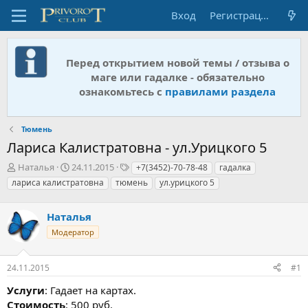
Вход
Регистрация
Перед открытием новой темы / отзыва о
маге или гадалке - обязательно
ознакомьтесь с
правилами раздела
Тюмень
Лариса Калистратовна - ул.Урицкого 5
А
Д
Т
Наталья
24.11.2015
+7(3452)-70-78-48
гадалка
в
а
е
лариса калистратовна
тюмень
ул.урицкого 5
т
т
г
о
а
и
р
Наталья
н
т
а
Модератор
е
ч
м
а
ы
л
24.11.2015
#1
а
Услуги
: Гадает на картах.
Стоимость
: 500 руб.