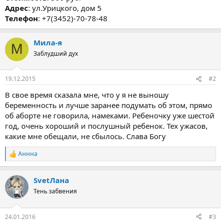
Адрес
: ул.Урицкого, дом 5
Телефон
: +7(3452)-70-78-48
Мила-я
М
Заблудший дух
19.12.2015
#2
В свое время сказала мне, что у я не выношу
беременность и лучше заранее подумать об этом, прямо
об аборте не говорила, намеками. Ребеночку уже шестой
год, очень хороший и послушный ребенок. Тех ужасов,
какие мне обещали, не сбылось. Слава Богу
Аннна
Р
е
а
SvetЛана
к
ц
Тень забвения
и
и
:
24.01.2016
#3