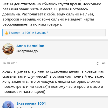
нет. И действительно сбылось спустя время, несколько
раз меня звали жить вместе. В целом я осталась
довольна. Располагает к себе, воду сильно не льет,
вопросов наводящих тоже сильно не задаёт, карты
расскладывает и по ним говорит.
Екатерина 1001
и
SvetlanaP
Р
е
а
Anna Hamelion
к
ц
Заблудший дух
и
и
:
16.10.2016
#8
Ходила, узнавала у нее по судебным делам, в кратце, как
сказала, так и случилось)) в остальном полный ноль)..но
хочу заметить, что отношусь к людям которых сложно
просмотреть и на картах))) поэтому часто просто мимо и
прошлое и настоящее)))
Екатерина 1001