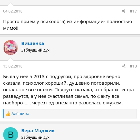
04.02.2018
#17
Просто прием у психолога) из информации- полностью
мимо!!
Вишенка
Заблудший дух
15.02.2018
#18
Была у нее в 2013 с подругой, про здоровье верно
сказала, психолог хороший, душевно поговорили,
остальное все сказки. Подруге сказала, что брат и сестра
разведутся, а у нее счастливая семья, по факту все
наоборот..... через год внезапно развелась с мужем.
Алёночка
Р
е
а
Вера Мэджик
к
В
ц
Заблудший дух