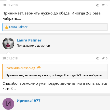
28.01.2018
#15
Принимает, звонить нужно до обеда. Иногда 2-3 раза
набрать....
Laura Palmer
Р
е
а
Laura Palmer
к
ц
Призыватель демонов
и
и
:
28.01.2018
#16
SvetЛана сказал(а):
Принимает, звонить нужно до обеда. Иногда 2-3 раза набрать....
Спасибо, возможно уже поздно звонить, но я попыталась
хотя бы
Иринка1977
И