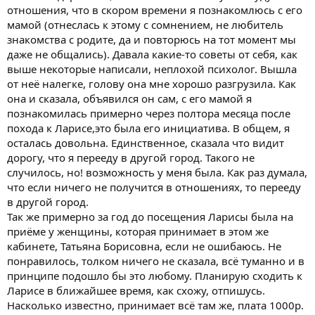
отношения, что в скором времени я познакомлюсь с его
мамой (отнеслась к этому с сомнением, не любитель
знакомства с родите, да и повторюсь на тот момент мы
даже не общались). Давала какие-то советы от себя, как
выше некоторые написали, неплохой психолог. Вышла
от неё налегке, голову она мне хорошо разгрузила. Как
она и сказала, объявился он сам, с его мамой я
познакомилась примерно через полтора месяца после
похода к Ларисе,это была его инициатива. В общем, я
осталась довольна. Единственное, сказала что видит
дорогу, что я перееду в другой город. Такого не
случилось, но! возможность у меня была. Как раз думала,
что если ничего не получится в отношениях, то перееду
в другой город.
Так же примерно за год до посещения Ларисы была на
приёме у женщины, которая принимает в этом же
кабинете, Татьяна Борисовна, если не ошибаюсь. Не
понравилось, толком ничего не сказала, всё туманно и в
принципе подошло бы это любому. Планирую сходить к
Ларисе в ближайшее время, как схожу, отпишусь.
Насколько известно, принимает всё там же, плата 1000р.