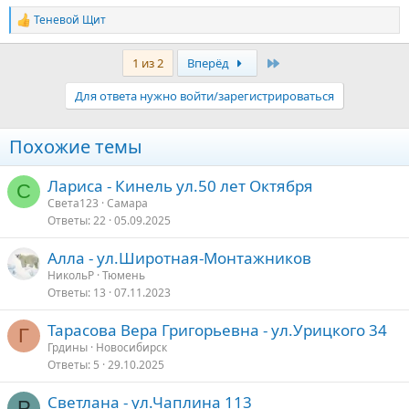
Теневой Щит
Р
е
а
Последняя
1 из 2
Вперёд
к
ц
Для ответа нужно войти/зарегистрироваться
и
и
:
Похожие темы
Лариса - Кинель ул.50 лет Октября
С
Света123
Самара
Ответы
22
05.09.2025
Алла - ул.Широтная-Монтажников
НикольР
Тюмень
Ответы
13
07.11.2023
Тарасова Вера Григорьевна - ул.Урицкого 34
Г
Грдины
Новосибирск
Ответы
5
29.10.2025
Светлана - ул.Чаплина 113
Р