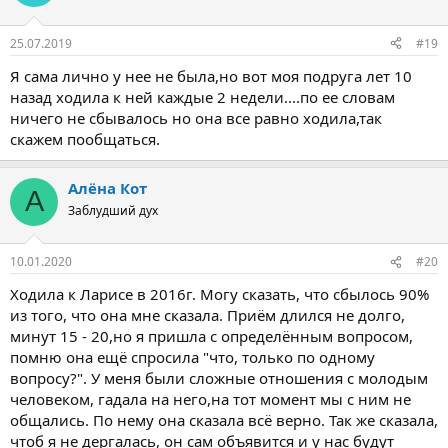
и
и
:
25.07.2019
#19
Я сама лично у нее не была,но вот моя подруга лет 10
назад ходила к ней каждые 2 недели....по ее словам
ничего не сбывалось но она все равно ходила,так
скажем пообщаться.
Алёна Кот
А
Заблудший дух
10.01.2020
#20
Ходила к Ларисе в 2016г. Могу сказать, что сбылось 90%
из того, что она мне сказала. Приём длился не долго,
минут 15 - 20,но я пришла с определённым вопросом,
помню она ещё спросила "что, только по одному
вопросу?". У меня были сложные отношения с молодым
человеком, гадала на него,на тот момент мы с ним не
общались. По нему она сказала всё верно. Так же сказала,
чтоб я не дергалась, он сам объявится и у нас будут