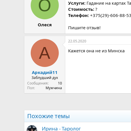
О
р
н
Услуги:
Гадание на картах Т
т
а
Стоимость:
?
е
ч
Телефон:
+375(29)-606-88-5
м
а
ы
л
Олеся
Пишите отзыв!
а
22.05.2020
А
Кажется она не из Минска
Аркадий11
Заблудший дух
Сообщения
10
Пол
Мужчина
Похожие темы
Ирина - Таролог