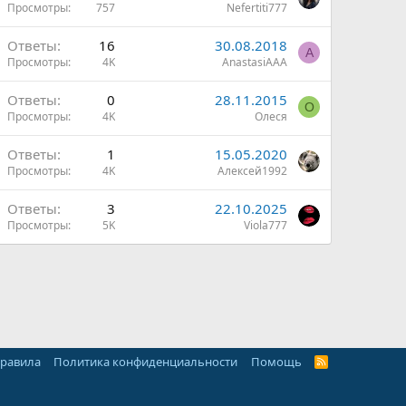
Просмотры
757
Nefertiti777
Ответы
16
30.08.2018
A
Просмотры
4K
AnastasiAAA
Ответы
0
28.11.2015
О
Просмотры
4K
Олеся
Ответы
1
15.05.2020
Просмотры
4K
Алексей1992
Ответы
3
22.10.2025
Просмотры
5K
Viola777
правила
Политика конфиденциальности
Помощь
R
S
S