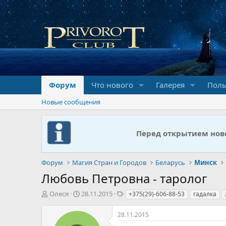
Форум
Что нового
Галерея
Поль
Новые сообщения
Перед открытием ново
Форум
Магия Стран и Городов
Беларусь
Минск
Любовь Петровна - таролог
А
Д
Т
Олеся
28.11.2015
+375(29)-606-88-53
гадалка
в
а
е
т
т
г
28.11.2015
о
а
и