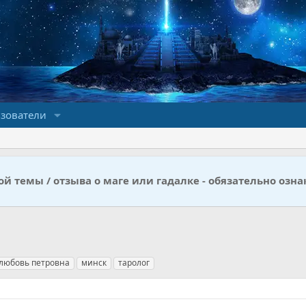
зователи
й темы / отзыва о маге или гадалке - обязательно озна
любовь петровна
минск
таролог