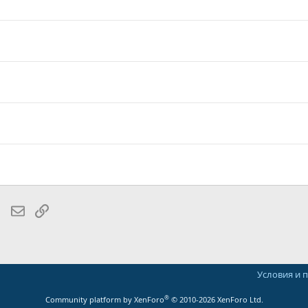
lr
WhatsApp
Электронная почта
Ссылка
Условия и 
®
Community platform by XenForo
© 2010-2026 XenForo Ltd.