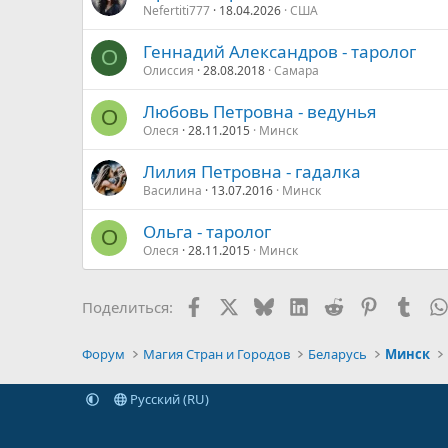
Nefertiti777
18.04.2026
США
Геннадий Александров - таролог
О
Олиссия
28.08.2018
Самара
Любовь Петровна - ведунья
О
Олеся
28.11.2015
Минск
Лилия Петровна - гадалка
Василина
13.07.2016
Минск
Ольга - таролог
О
Олеся
28.11.2015
Минск
Facebook
X
Bluesky
LinkedIn
Reddit
Pinterest
Tumb
Поделиться:
Форум
Магия Стран и Городов
Беларусь
Минск
Русский (RU)