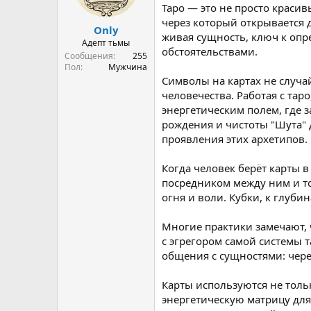
Таро — это не просто красив
а
через который открывается 
Only
живая сущность, ключ к опр
Адепт тьмы
обстоятельствами.
Сообщения
255
Пол
Мужчина
Символы на картах не случ
человечества. Работая с та
энергетическим полем, где 
рождения и чистоты "Шута" 
проявления этих архетипов.
Когда человек берёт карты 
посредником между ним и то
огня и воли. Кубки, к глуби
Многие практики замечают, ч
с эгрегором самой системы т
общения с сущностями: чере
Карты используются не толь
энергетическую матрицу дл