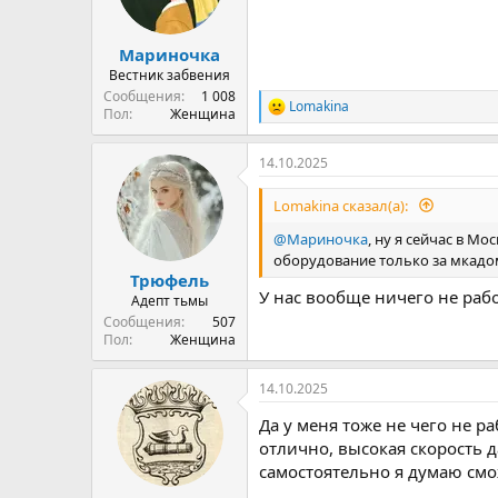
Мариночка
Вестник забвения
Сообщения
1 008
Lomakina
Р
Пол
Женщина
е
а
14.10.2025
к
ц
и
Lomakina сказал(а):
и
:
@Мариночка
, ну я сейчас в Мо
оборудование только за мкад
Трюфель
У нас вообще ничего не рабо
Адепт тьмы
Сообщения
507
Пол
Женщина
14.10.2025
Да у меня тоже не чего не ра
отлично, высокая скорость да
самостоятельно я думаю смо