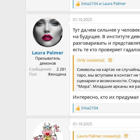
Irina2104
и
Laura Palmer
Р
е
а
01.10.2025
к
ц
Тут да,чем сильнее у челове
и
и
на будущее. В институте дев
:
разговаривать и представлят
есть те кто проверяет гадал
Laura Palmer
Призыватель
Only сказал(а):
демонов
Сообщения
2 281
Символы на картах не случайны
Пол
Женщина
таро, мы вступаем в контакт н
сценарии и возможности. Старш
"Мира". Младшие арканы же рас
Интересно, кто их придумал
Irina2104
Р
е
а
01.10.2025
к
ц
и
Laura Palmer сказал(а):
и