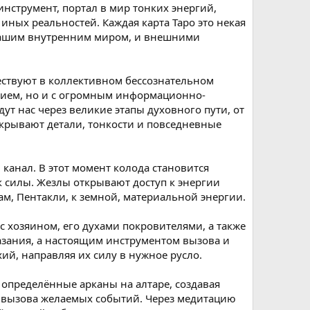
инструмент, портал в мир тонких энергий,
иных реальностей. Каждая карта Таро это некая
и нашим внутренним миром, и внешними
ествуют в коллективном бессознательном
нанием, но и с огромным информационно-
ут нас через великие этапы духовного пути, от
скрывают детали, тонкости и повседневные
канал. В этот момент колода становится
 силы. Жезлы открывают доступ к энергии
ам, Пентакли, к земной, материальной энергии.
с хозяином, его духами покровителями, а также
казания, а настоящим инструментом вызова и
ий, направляя их силу в нужное русло.
 определённые арканы на алтаре, создавая
и вызова желаемых событий. Через медитацию