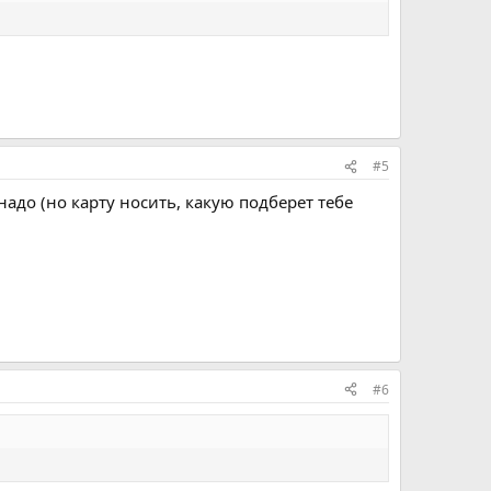
#5
надо (но карту носить, какую подберет тебе
#6