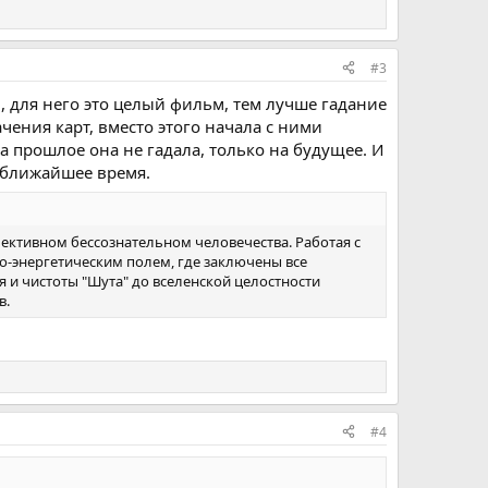
#3
, для него это целый фильм, тем лучше гадание
чения карт, вместо этого начала с ними
а прошлое она не гадала, только на будущее. И
в ближайшее время.
ективном бессознательном человечества. Работая с
о-энергетическим полем, где заключены все
я и чистоты "Шута" до вселенской целостности
в.
#4