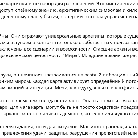
ые картинки и не набор для развлечений. Это мистический 
доступ к тайному знанию, архитипическим символам и силе 
еделённому пласту бытия, к энергии, которая управляет 
айны. Они отражают универсальные архетипы, которые сущ
ро, мы вступаем в контакт не только с собственным подсоз
заключены все сценарии и возможности. Старшие арканы вед
до вселенской целостности "Мира". Младшие арканы же ра
в руки, он начинает настраиваться на особый вибрационный 
нким миром. Каждая карта активирует определённый поток
нам эмоций и интуиции. Мечи, к воздуху, логике и конфликт
то со временем колода «оживает». Она становится связана 
аро. Для мага карты могут быть не просто средством предс
з арканы можно вызывать демонов, ангелов или духов стих
ко для гадания, но и для ритуалов. Маг может раскладывать
я привлечения удачи, защиты, разрушения препятствий ил