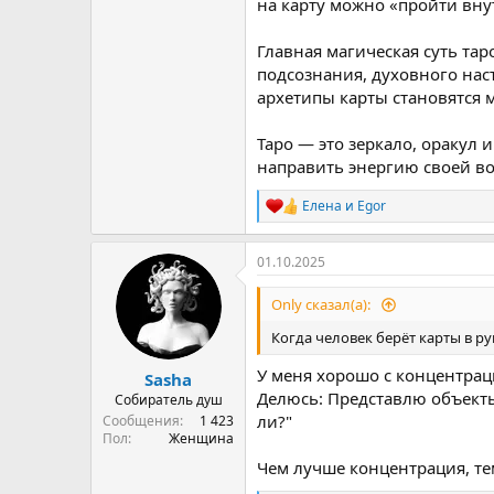
на карту можно «пройти внут
Главная магическая суть тар
подсознания, духовного нас
архетипы карты становятся
Таро — это зеркало, оракул 
направить энергию своей во
Елена
и
Egor
Р
е
а
01.10.2025
к
ц
и
Only сказал(а):
и
:
Когда человек берёт карты в р
У меня хорошо с концентрац
Sasha
Делюсь: Представлю объекты,
Собиратель душ
ли?"
Сообщения
1 423
Пол
Женщина
Чем лучше концентрация, те