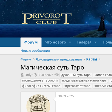
Форум
Что нового
Галерея
Поль
Новые сообщения
Форум
Ясновидение и предсказания
Карты
Магическая суть Таро
А
Д
Т
Only
30.09.2025
духовный путь таро
живая коло
в
а
е
посвящение в тарологи
предсказательная магия карт
т
т
г
философия системы таро
эгрегор карт таро
энергия ст
о
а
и
р
н
30.09.2025
т
а
е
ч
м
а
ы
л