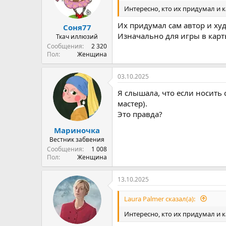
:
Интересно, кто их придумал и 
Их придумал сам автор и ху
Соня77
Изначально для игры в карт
Ткач иллюзий
Сообщения
2 320
Пол
Женщина
03.10.2025
Я слышала, что если носить 
мастер).
Это правда?
Мариночка
Вестник забвения
Сообщения
1 008
Пол
Женщина
13.10.2025
Laura Palmer сказал(а):
Интересно, кто их придумал и 