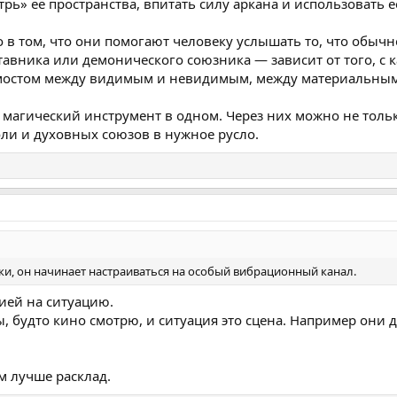
рь» её пространства, впитать силу аркана и использовать её
о в том, что они помогают человеку услышать то, что обычн
тавника или демонического союзника — зависит от того, с 
 мостом между видимым и невидимым, между материальным
и магический инструмент в одном. Через них можно не тольк
ли и духовных союзов в нужное русло.
уки, он начинает настраиваться на особый вибрационный канал.
ией на ситуацию.
 будто кино смотрю, и ситуация это сцена. Например они д
м лучше расклад.