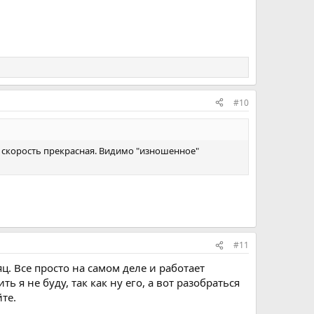
#10
пн и скорость прекрасная. Видимо "изношенное"
#11
яц. Все просто на самом деле и работает
ь я не буду, так как ну его, а вот разобраться
те.