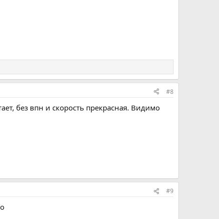
#8
отает, без впн и скорость прекрасная. Видимо
#9
то