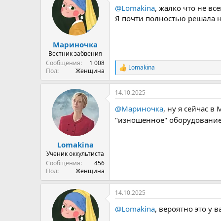
ц
@Lomakina
, жалко что не вс
и
и
Я почти полностью решала 
:
Мариночка
Вестник забвения
Сообщения
1 008
Lomakina
Р
Пол
Женщина
е
а
14.10.2025
к
ц
@Мариночка
, ну я сейчас в
и
и
"изношенное" оборудование
:
Lomakina
Ученик оккультиста
Сообщения
456
Пол
Женщина
14.10.2025
@Lomakina
, вероятно это у 