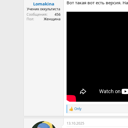
Вот такая вот есть версия. 
Lomakina
Ученик оккультиста
Сообщения
456
Пол
Женщина
Only
Р
е
а
13.10.2025
к