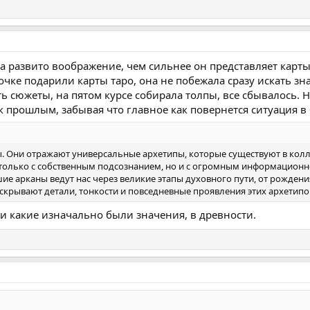
ка развито воображение, чем сильнее он представляет карты
очке подарили карты таро, она не побежала сразу искать зна
ь сюжеты, на пятом курсе собирала толпы, все сбывалось. Н
ок прошлым, забывая что главное как повернется ситуация 
. Они отражают универсальные архетипы, которые существуют в колл
е только с собственным подсознанием, но и с огромным информационн
ие арканы ведут нас через великие этапы духовного пути, от рождени
крывают детали, тонкости и повседневные проявления этих архетипо
 и какие изначально были значения, в древности.