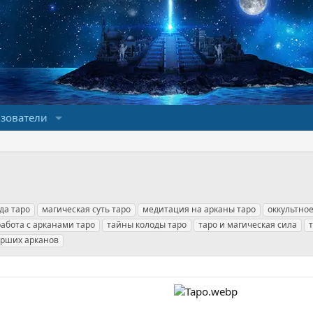
зователи
да таро
магическая суть таро
медитация на арканы таро
оккультное
работа с арканами таро
тайны колоды таро
таро и магическая сила
арших арканов