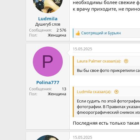
необходимы более свежие фо
к врачу приходите, не прин
Ludmila
Душегуб слов
Сообщения
2 576
Смотрящий
и
Бурьян
Р
Пол
Женщина
е
а
15.05.2025
к
P
ц
и
Laura Palmer сказал(а):
и
:
Вы бы свое фото прикрепили само
Polina777
Сообщения
13
Ludmila сказал(а):
Пол
Женщина
Если судить по этой фотографи
фотографии. В Правилах указан
флюорографический снимок из 
Последняя есть только такая
15.05.2025