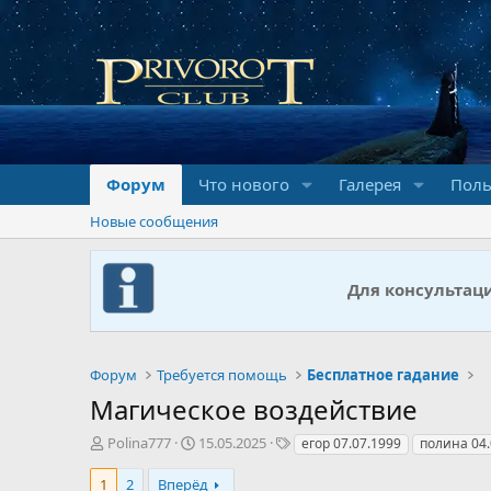
Форум
Что нового
Галерея
Поль
Новые сообщения
Для консультац
Форум
Требуется помощь
Бесплатное гадание
Магическое воздействие
А
Д
Т
Polina777
15.05.2025
егор 07.07.1999
полина 04.
в
а
е
т
т
г
1
2
Вперёд