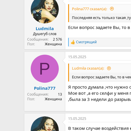
Polina777 сказал(а):
Последняя есть только такая ,т
Если вопрос задаете Вы, то в
Ludmila
Душегуб слов
Сообщения
2 576
Смотрящий
Р
Пол
Женщина
е
а
15.05.2025
к
P
ц
и
Ludmila сказал(а):
и
:
Если вопрос задаете Вы, то в че
Я просто думала ,что нужно
Polina777
Мое вот ,а его селфи у меня
Сообщения
13
,была за 3 недели до разрыв
Пол
Женщина
15.05.2025
В таком случае воздействия 