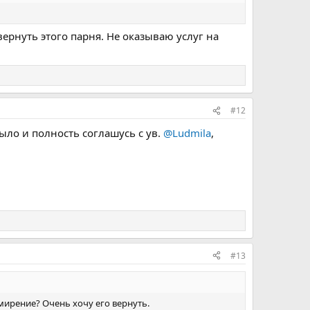
вернуть этого парня. Не оказываю услуг на
#12
ыло и полность соглашусь с ув.
@Ludmila
,
#13
римирение? Очень хочу его вернуть.