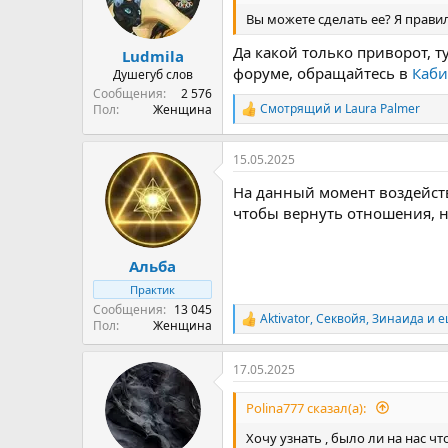
Вы можете сделать ее? Я прави
Да какой только приворот, т
Ludmila
форуме, обращайтесь в
Каби
Душегуб слов
Сообщения
2 576
Смотрящий
и
Laura Palmer
Пол
Женщина
Р
е
а
15.05.2025
к
ц
На данный момент воздейств
и
и
чтобы вернуть отношения, н
:
Альба
Практик
Сообщения
13 045
Aktivator
,
Секвойя
,
Зинаида
и е
Р
Пол
Женщина
е
а
17.05.2025
к
ц
и
Polina777 сказал(а):
и
:
Хочу узнать , было ли на нас чт