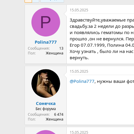
о
а
и
р
н
15.05.2025
т
а
P
е
ч
Здравствуйте,уважаемые пра
м
а
свадьбу.за 2 недели до раз
ы
л
и появлялись гематомы по но
а
прошло ,он не вернулся. Пер
Polina777
Егор 07.07.1999, Полина 04.
Сообщения
13
Хочу узнать , было ли на на
Пол
Женщина
вернуть.
15.05.2025
@Polina777
, нужны ваши фо
Сонечка
Бес форума
Сообщения
6 474
Пол
Женщина
15.05.2025