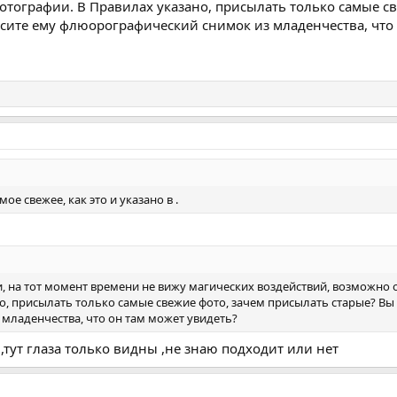
тографии. В Правилах указано, присылать только самые св
осите ему флюорографический снимок из младенчества, что
е свежее, как это и указано в .
и, на тот момент времени не вижу магических воздействий, возможно
о, присылать только самые свежие фото, зачем присылать старые? Вы 
младенчества, что он там может увидеть?
 ,тут глаза только видны ,не знаю подходит или нет