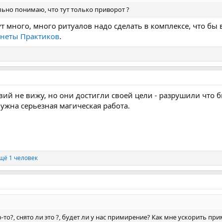
льно понимаю, что тут только приворот ?
ут много, много ритуалов надо сделать в комплексе, что бы 
неты Практиков
.
ий не вижу, но они достигли своей цели - разрушили что б
ужна серьезная магическая работа.
щё 1 человек
о-то?, снято ли это ?, будет ли у нас примирение? Как мне ускорить п