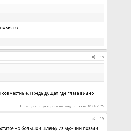
 повестки.
#8
они совместные. Предыдущая где глаза видно
Последнее редактирование модератором:
01.06.2025
#9
 достаточно большой шлейф из мужчин позади,