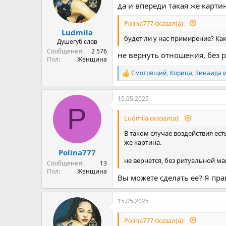
да и впереди такая же карти
Polina777 сказал(а):
Ludmila
будет ли у нас примирение? Ка
Душегуб слов
Сообщения
2 576
не вернуть отношения, без 
Пол
Женщина
Смотрящий
,
Корица
,
Зинаида
и
Р
е
а
15.05.2025
к
P
ц
и
Ludmila сказал(а):
и
:
В таком случае воздействия ест
же картина.
Polina777
не вернется, без ритуальной ма
Сообщения
13
Пол
Женщина
Вы можете сделать ее? Я пр
15.05.2025
Polina777 сказал(а):