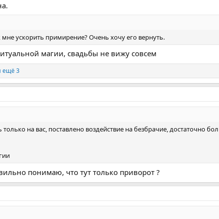
на.
к мне ускорить примирение? Очень хочу его вернуть.
ритуальной магии, свадьбы не вижу совсем
 ещё 3
ь только на вас, поставлено воздействие на безбрачие, достаточно б
гии
авильно понимаю, что тут только приворот ?