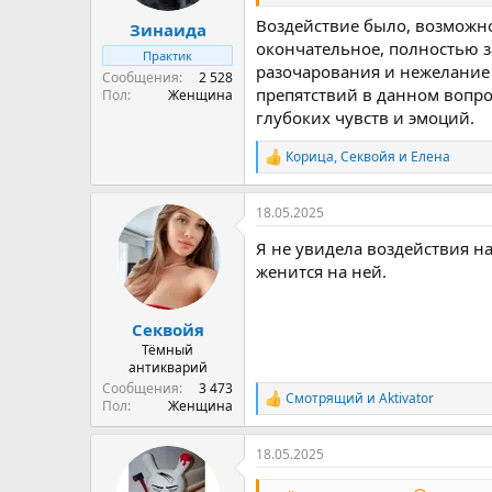
Воздействие было, возможно
Зинаида
окончательное, полностью з
Практик
разочарования и нежелание 
Сообщения
2 528
препятствий в данном вопрос
Пол
Женщина
глубоких чувств и эмоций.
Корица
,
Секвойя
и
Елена
Р
е
а
18.05.2025
к
ц
Я не увидела воздействия на
и
и
женится на ней.
:
Секвойя
Тёмный
антикварий
Сообщения
3 473
Смотрящий
и
Aktivator
Р
Пол
Женщина
е
а
18.05.2025
к
ц