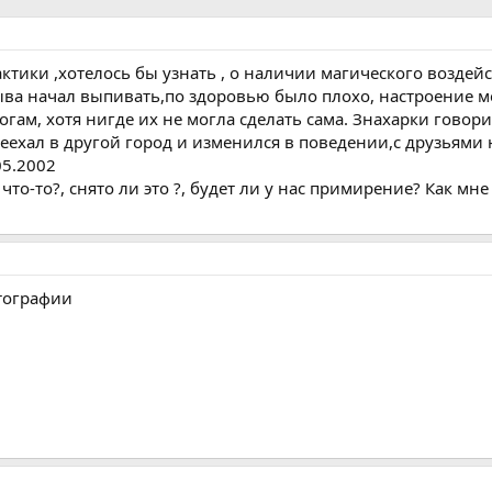
ктики ,хотелось бы узнать , о наличии магического воздей
рыва начал выпивать,по здоровью было плохо, настроение
гам, хотя нигде их не могла сделать сама. Знахарки говори
еехал в другой город и изменился в поведении,с друзьями 
05.2002
с что-то?, снято ли это ?, будет ли у нас примирение? Как м
тографии