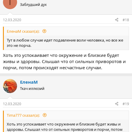
T
ц
Заблудший дух
и
и
:
12.03.2020
#18
ЕленаМ сказал(а):
Тут в любом случае идет подавление воли человека, но все же
это не порча.
Хоть это успокаивает что окружение и близкие будет
живы и здоровы. Слышал что от сильных приворотов и
порчи, потом происходят несчастные случаи.
ЕленаМ
Ткач иллюзий
12.03.2020
#19
Tima777 сказал(а):
Хоть это успокаивает что окружение и близкие будет живы и
здоровы. Слышал что от сильных приворотов и порчи, потом