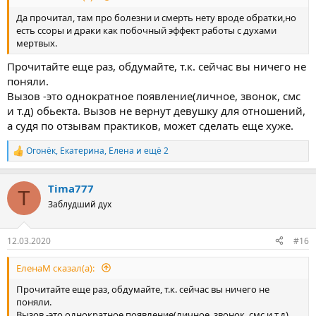
Да прочитал, там про болезни и смерть нету вроде обратки,но
есть ссоры и драки как побочный эффект работы с духами
мертвых.
Прочитайте еще раз, обдумайте, т.к. сейчас вы ничего не
поняли.
Вызов -это однократное появление(личное, звонок, смс
и т.д) обьекта. Вызов не вернут девушку для отношений,
а судя по отзывам практиков, может сделать еще хуже.
Огонёк
,
Екатерина
,
Елена
и ещё 2
Р
е
а
Tima777
к
T
ц
Заблудший дух
и
и
:
12.03.2020
#16
ЕленаМ сказал(а):
Прочитайте еще раз, обдумайте, т.к. сейчас вы ничего не
поняли.
Вызов -это однократное появление(личное, звонок, смс и т.д)