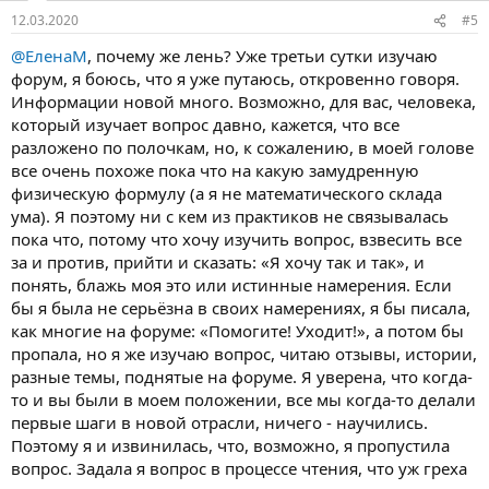
12.03.2020
#5
@ЕленаМ
, почему же лень? Уже третьи сутки изучаю
форум, я боюсь, что я уже путаюсь, откровенно говоря.
Информации новой много. Возможно, для вас, человека,
который изучает вопрос давно, кажется, что все
разложено по полочкам, но, к сожалению, в моей голове
все очень похоже пока что на какую замудренную
физическую формулу (а я не математического склада
ума). Я поэтому ни с кем из практиков не связывалась
пока что, потому что хочу изучить вопрос, взвесить все
за и против, прийти и сказать: «Я хочу так и так», и
понять, блажь моя это или истинные намерения. Если
бы я была не серьёзна в своих намерениях, я бы писала,
как многие на форуме: «Помогите! Уходит!», а потом бы
пропала, но я же изучаю вопрос, читаю отзывы, истории,
разные темы, поднятые на форуме. Я уверена, что когда-
то и вы были в моем положении, все мы когда-то делали
первые шаги в новой отрасли, ничего - научились.
Поэтому я и извинилась, что, возможно, я пропустила
вопрос. Задала я вопрос в процессе чтения, что уж греха