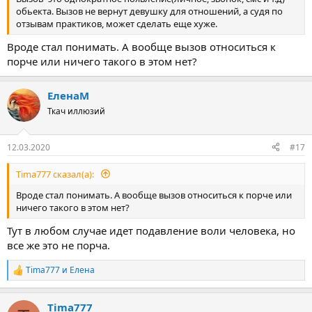
обьекта. Вызов не вернут девушку для отношений, а судя по
отзывам практиков, может сделать еще хуже.
Вроде стал понимать. А вообще вызов относиться к
порче или ничего такого в этом нет?
ЕленаМ
Ткач иллюзий
12.03.2020
#17
Tima777 сказал(а):
Вроде стал понимать. А вообще вызов относиться к порче или
ничего такого в этом нет?
Тут в любом случае идет подавление воли человека, но
все же это не порча.
Tima777
и
Елена
Р
е
а
Tima777
к