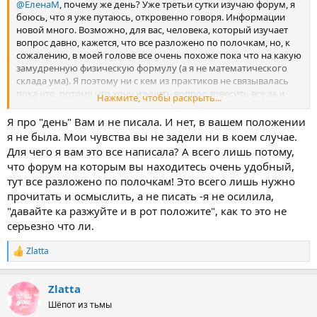
@ЕленаМ
, почему же день? Уже третьи сутки изучаю форум, я
боюсь, что я уже путаюсь, откровенно говоря. Информации
новой много. Возможно, для вас, человека, который изучает
вопрос давно, кажется, что все разложено по полочкам, но, к
сожалению, в моей голове все очень похоже пока что на какую
замудренную физическую формулу (а я не математического
склада ума). Я поэтому ни с кем из практиков не связывалась
пока что, потому что хочу изучить вопрос, взвесить все за и
Нажмите, чтобы раскрыть...
против, прийти и сказать: «Я хочу так и так», и понять, блажь
моя это или истинные намерения. Если бы я была не серьёзна в
Я про "день" Вам и не писала. И нет, в вашем положении
своих намерениях, я бы писала, как многие на форуме:
я не была. Мои чувства вы не задели ни в коем случае.
«Помогите! Уходит!», а потом бы пропала, но я же изучаю
Для чего я вам это все написала? А всего лишь потому,
вопрос, читаю отзывы, истории, разные темы, поднятые на
что форум на которым вы находитесь очень удобный,
форуме. Я уверена, что когда-то и вы были в моем положении,
тут все разложено по полочкам! Это всего лишь нужно
все мы когда-то делали первые шаги в новой отрасли, ничего -
прочитать и осмыслить, а не писать -я не осилила,
научились. Поэтому я и извинилась, что, возможно, я
пропустила вопрос. Задала я вопрос в процессе чтения, что уж
"давайте ка разжуйте и в рот положите", как то это не
греха таить, до сих пор в процессе чтения нахожусь, поэтому
серьезно что ли.
заранее извиняюсь, если своим неосторожным предложением
задела ваши чувства.
Zlatta
Р
е
а
Zlatta
к
ц
Шёпот из тьмы
и