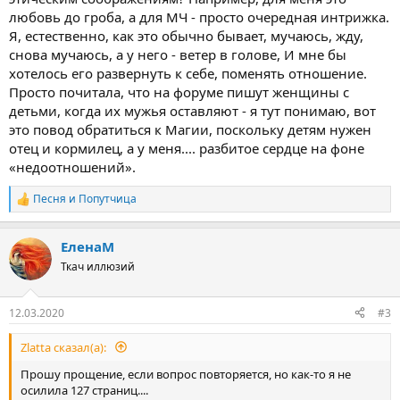
любовь до гроба, а для МЧ - просто очередная интрижка.
Я, естественно, как это обычно бывает, мучаюсь, жду,
снова мучаюсь, а у него - ветер в голове, И мне бы
хотелось его развернуть к себе, поменять отношение.
Просто почитала, что на форуме пишут женщины с
детьми, когда их мужья оставляют - я тут понимаю, вот
это повод обратиться к Магии, поскольку детям нужен
отец и кормилец, а у меня.... разбитое сердце на фоне
«недоотношений».
Песня
и
Попутчица
Р
е
а
ЕленаМ
к
ц
Ткач иллюзий
и
и
:
12.03.2020
#3
Zlatta сказал(а):
Прошу прощение, если вопрос повторяется, но как-то я не
осилила 127 страниц....