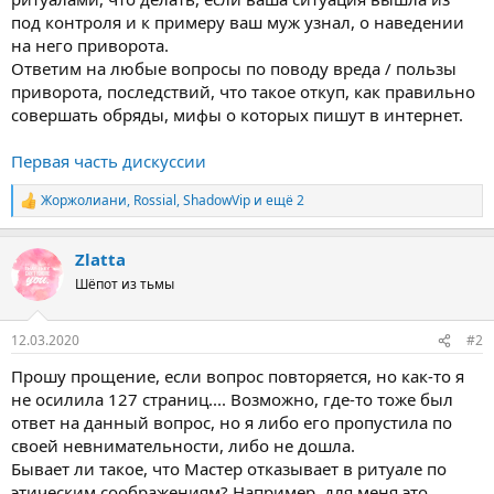
под контроля и к примеру ваш муж узнал, о наведении
на него приворота.
Ответим на любые вопросы по поводу вреда / пользы
приворота, последствий, что такое откуп, как правильно
совершать обряды, мифы о которых пишут в интернет.
Первая часть дискуссии
Жоржолиани
,
Rossial
,
ShadowVip
и ещё 2
Р
е
а
Zlatta
к
ц
Шёпот из тьмы
и
и
:
12.03.2020
#2
Прошу прощение, если вопрос повторяется, но как-то я
не осилила 127 страниц.... Возможно, где-то тоже был
ответ на данный вопрос, но я либо его пропустила по
своей невнимательности, либо не дошла.
Бывает ли такое, что Мастер отказывает в ритуале по
этическим соображениям? Например, для меня это