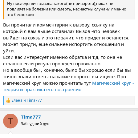
Ну последствия вызова такого(не приворота),никак не
повлияет на болезни или смерть, несчастны случаи? Именно
это беспокоит
Вы прочитали комментарии к вызову, ссылку на
который я вам выше оставила? Вызов -это человек
выйдет на связь и это не зачит, что придет и останется.
Может придти, еще сильнее испортить отношения и
уйти.
Если вас интересует именно обратка и т.д, то она не
страшна если ритуал проведен правильно.
Но а вообще бы , конечно, было бы хорошо если бы вы
точно знали ответы на какие вопросы вы ищите. Про
магический круг можно прочитать тут
Магический круг -
теория и практика его построения
Елена
и
Tima777
Р
е
а
Tima777
к
T
ц
Заблудший дух
и
и
: