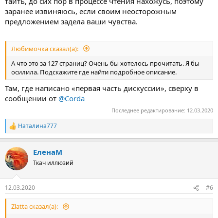
таить, до сих пор в процессе чтения нахожусь, поэтому
заранее извиняюсь, если своим неосторожным
предложением задела ваши чувства.
Любимочка сказал(а):
А что это за 127 страниц? Очень бы хотелось прочитать. Я бы
осилила. Подскажите где найти подробное описание.
Там, где написано «первая часть дискуссии», сверху в
сообщении от
@Corda
Последнее редактирование:
12.03.2020
Наталина777
Р
е
а
ЕленаМ
к
ц
Ткач иллюзий
и
и
:
12.03.2020
#6
Zlatta сказал(а):