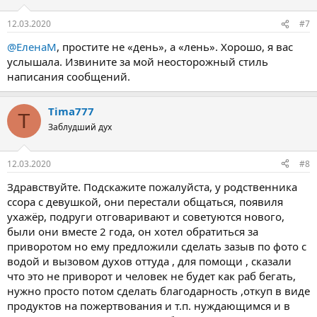
и
:
12.03.2020
#7
@ЕленаМ
, простите не «день», а «лень». Хорошо, я вас
услышала. Извините за мой неосторожный стиль
написания сообщений.
Tima777
T
Заблудший дух
12.03.2020
#8
Здравствуйте. Подскажите пожалуйста, у родственника
ссора с девушкой, они перестали общаться, появиля
ухажёр, подруги отговаривают и советуются нового,
были они вместе 2 года, он хотел обратиться за
приворотом но ему предложили сделать зазыв по фото с
водой и вызовом духов оттуда , для помощи , сказали
что это не приворот и человек не будет как раб бегать,
нужно просто потом сделать благодарность ,откуп в виде
продуктов на пожертвования и т.п. нуждающимся и в