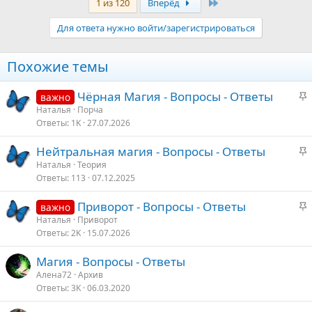
Последняя
1 из 120
Вперёд
к
ц
Для ответа нужно войти/зарегистрироваться
и
и
:
Похожие темы
З
Чёрная Магия - Вопросы - Ответы
важно
а
Наталья
Порча
Ответы
1K
27.07.2026
к
р
З
Нейтральная магия - Вопросы - Ответы
е
а
Наталья
Теория
п
Ответы
113
07.12.2025
к
л
р
е
З
Приворот - Вопросы - Ответы
важно
е
а
Наталья
Приворот
п
о
Ответы
2K
15.07.2026
к
л
р
е
Магия - Вопросы - Ответы
е
Алена72
Архив
п
о
Ответы
3K
06.03.2020
л
е