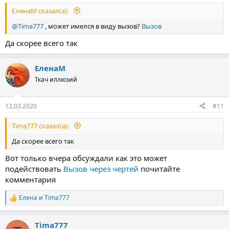
ЕленаМ сказал(а):
@Tima777
, может имелся в виду вызов?
Вызов
Да скорее всего так
ЕленаМ
Ткач иллюзий
12.03.2020
#11
Tima777 сказал(а):
Да скорее всего так
Вот только вчера обсуждали как это может
подействовать
Вызов через чертей
почитайте
комментария
Елена
и
Tima777
Р
е
а
Tima777
к