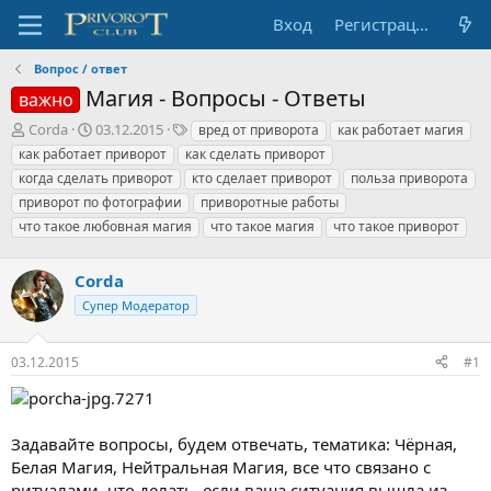
Вход
Регистрация
Вопрос / ответ
Магия - Вопросы - Ответы
важно
А
Д
Т
Corda
03.12.2015
вред от приворота
как работает магия
в
а
е
как работает приворот
как сделать приворот
т
т
г
когда сделать приворот
кто сделает приворот
польза приворота
о
а
и
приворот по фотографии
приворотные работы
р
н
что такое любовная магия
т
а
что такое магия
что такое приворот
е
ч
м
а
Corda
ы
л
а
Супер Модератор
03.12.2015
#1
Задавайте вопросы, будем отвечать, тематика: Чёрная,
Белая Магия, Нейтральная Магия, все что связано с
ритуалами, что делать, если ваша ситуация вышла из