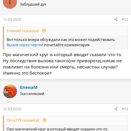
T
ц
Заблудший дух
и
и
:
12.03.2020
#12
ЕленаМ сказал(а):
Вот только вчера обсуждали как это может подействовать
Вызов через чертей
почитайте комментария
Про магический круг в который вводят сказали что-то.
Ну последствия вызова такого(не приворота),никак не
повлияет на болезни или смерть, несчастны случаи?
Именно это беспокоит
ЕленаМ
Ткач иллюзий
12.03.2020
#13
Tima777 сказал(а):
Про магический круг в который вводят сказали что-то.