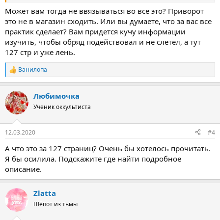
Может вам тогда не ввязываться во все это? Приворот
это не в магазин сходить. Или вы думаете, что за вас все
практик сделает? Вам придется кучу информации
изучить, чтобы обряд подействовал и не слетел, а тут
127 стр и уже лень.
Ванилопа
Р
е
а
Любимочка
к
ц
Ученик оккультиста
и
и
:
12.03.2020
#4
А что это за 127 страниц? Очень бы хотелось прочитать.
Я бы осилила. Подскажите где найти подробное
описание.
Zlatta
Шёпот из тьмы