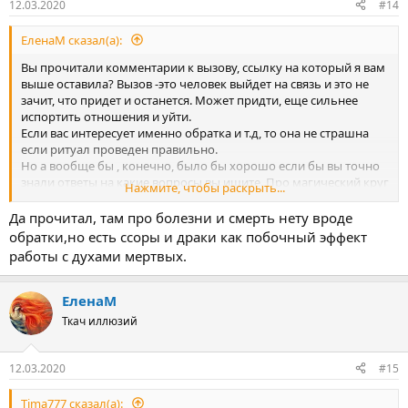
12.03.2020
#14
ЕленаМ сказал(а):
Вы прочитали комментарии к вызову, ссылку на который я вам
выше оставила? Вызов -это человек выйдет на связь и это не
зачит, что придет и останется. Может придти, еще сильнее
испортить отношения и уйти.
Если вас интересует именно обратка и т.д, то она не страшна
если ритуал проведен правильно.
Но а вообще бы , конечно, было бы хорошо если бы вы точно
знали ответы на какие вопросы вы ищите. Про магический круг
Нажмите, чтобы раскрыть...
можно прочитать тут
Магический круг - теория и практика его
построения
Да прочитал, там про болезни и смерть нету вроде
обратки,но есть ссоры и драки как побочный эффект
работы с духами мертвых.
ЕленаМ
Ткач иллюзий
12.03.2020
#15
Tima777 сказал(а):