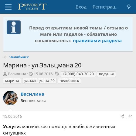
Вход
Регистрация
Перед открытием новой темы / отзыва о
маге или гадалке - обязательно
ознакомьтесь с
правилами раздела
Челябинск
Марина - ул.Зальцмана 20
А
Д
Т
Василина
15.06.2016
+7(908)-040-30-20
ведунья
в
а
е
марина
ул.зальцмана-20
челябинск
т
т
г
о
а
и
Василина
р
н
т
Вестник хаоса
а
е
ч
м
а
15.06.2016
#1
ы
л
а
Услуги:
магическая помощь в любых жизненных
ситуациях