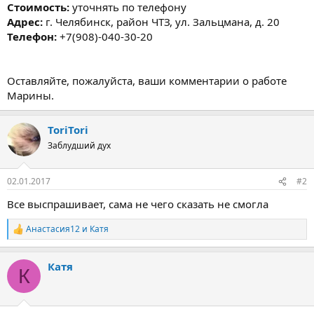
Стоимость:
уточнять по телефону
Адрес:
г. Челябинск, район ЧТЗ, ул. Зальцмана, д. 20
Телефон:
+7(908)-040-30-20
Оставляйте, пожалуйста, ваши комментарии о работе
Марины.
ToriTori
Заблудший дух
02.01.2017
#2
Все выспрашивает, сама не чего сказать не смогла
Анастасия12
и
Катя
Р
е
а
Катя
к
К
ц
и
и
: