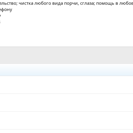
льство; чистка любого вида порчи, сглаза; помощь в любо
ефону
у
8