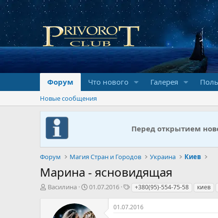
Форум
Что нового
Галерея
Поль
Новые сообщения
Перед открытием ново
Форум
Магия Стран и Городов
Украина
Киев
Марина - ясновидящая
А
Д
Т
Василина
01.07.2016
+380(95)-554-75-58
киев
в
а
е
т
т
г
01.07.2016
о
а
и