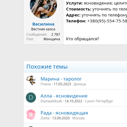
р
н
Услуги:
ясновидение; целите
т
а
Стоимость:
уточнять по тел
е
ч
Адрес:
уточнять по телефон
м
а
Телефон:
+380(95)-554-75-5
ы
л
Василина
а
Вестник хаоса
Сообщения
2 787
Кто обращался?
Пол
Женщина
Похожие темы
Марина - таролог
Пчела
17.05.2023
Донецк
Алла - ясновидение
D
Dianaaleksab
14.10.2022
Санкт-Петербург
Рада - ясновидящая
Zlatta
13.09.2020
Москва