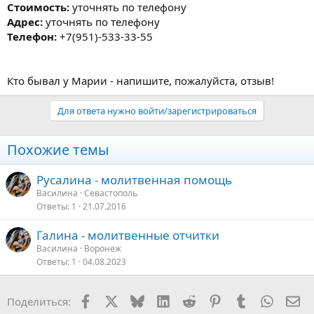
Стоимость:
уточнять по телефону
Адрес:
уточнять по телефону
Телефон:
+7(951)-533-33-55
Кто бывал у Марии - напишите, пожалуйста, отзыв!
Для ответа нужно войти/зарегистрироваться
Похожие темы
Русалина - молитвенная помощь
Василина
Севастополь
Ответы
1
21.07.2016
Галина - молитвенные отчитки
Василина
Воронеж
Ответы
1
04.08.2023
Facebook
X
Bluesky
LinkedIn
Reddit
Pinterest
Tumblr
WhatsA
Эл
Поделиться: