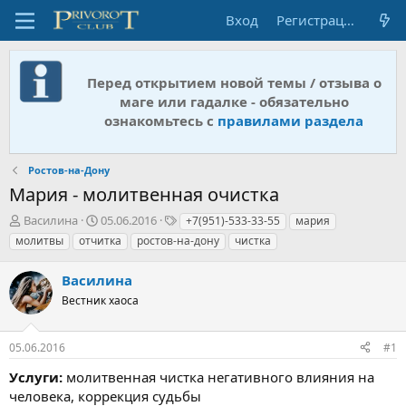
Вход
Регистрация
Перед открытием новой темы / отзыва о
маге или гадалке - обязательно
ознакомьтесь с
правилами раздела
Ростов-на-Дону
Мария - молитвенная очистка
А
Д
Т
Василина
05.06.2016
+7(951)-533-33-55
мария
в
а
е
молитвы
отчитка
ростов-на-дону
чистка
т
т
г
о
а
и
Василина
р
н
т
Вестник хаоса
а
е
ч
м
а
05.06.2016
#1
ы
л
а
Услуги:
молитвенная чистка негативного влияния на
человека, коррекция судьбы