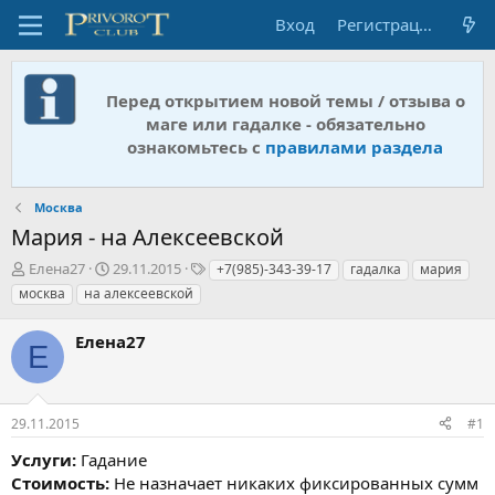
Вход
Регистрация
Перед открытием новой темы / отзыва о
маге или гадалке - обязательно
ознакомьтесь с
правилами раздела
Москва
Мария - на Алексеевской
А
Д
Т
Елена27
29.11.2015
+7(985)-343-39-17
гадалка
мария
в
а
е
москва
на алексеевской
т
т
г
о
а
и
Елена27
р
н
Е
т
а
е
ч
м
а
29.11.2015
#1
ы
л
а
Услуги:
Гадание
Стоимость:
Не назначает никаких фиксированных сумм