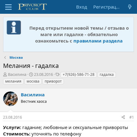
Вход
Регистрация
Перед открытием новой темы / отзыва о
маге или гадалке - обязательно
ознакомьтесь с
правилами раздела
Москва
Мелания - гадалка
А
Д
Т
Василина
23.08.2016
+7(926)-586-71-28
гадалка
в
а
е
мелания
москва
приворот
т
т
г
о
а
и
Василина
р
н
т
Вестник хаоса
а
е
ч
м
а
23.08.2016
#1
ы
л
а
Услуги:
гадание; любовные и сексуальные привороты
Стоимость:
уточнять по телефону