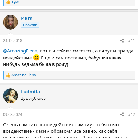
Egor
Р
е
а
Инга
к
ц
Практик
и
и
:
24.12.2018
#11
@AmazingElena
, вот вы сейчас смеетесь, а вдруг и правда
воздействие
Еще и сам поставил, бабушка какая
нибудь ведьма была в роду)
AmazingElena
Р
е
а
Ludmila
к
ц
Душегуб слов
и
и
:
09.08.2024
#12
Очень сомнительное действие самому с себя снять
воздействие - каким образом? Все равно, как себя
вытаскивать из болота за волосы. Даже чистки самого