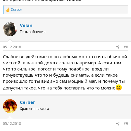
Cerber
Р
е
а
Velan
к
ц
Тень забвения
и
и
:
05.12.2018
#8
Слабое воздействие то по любому можно снять обычной
чисткой, в ванной дома с солью например. А если там
что то сильное, погост и тому подобное, вряд ли
почувствуешь что то и будешь снимать, а если такое
произошло то ты видимо сам мощный маг, и почему ты
допустил такое, что на тебя поставить что то можно
Cerber
Хранитель хаоса
05.12.2018
#9