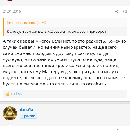
21.01.2016
#3
Jack Jack сказал(а):
К слову, я сам аж целых 2 раза снимал с себя приворот
А таких как вы много? Если нет, то это редкость. Конечно
случаи бывали, но единичный характер. Чаще всего
сами снимаю походом к другому практику, когда
чуствуют, что жизнь их уносит куда то не туда, чаще
всего это родственники кролика. Если кролик против,
идут к знакомому Мастеру и делают ритуал на иглу в
водичке, после чего дают ее кролику, полного снятия не
будет, но ритуал можно очень сильно ослабить.
Ludmila
Р
е
а
Альба
к
ц
Практик
и
и
: