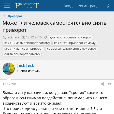
Вход
Регистрация
Приворот
Может ли человек самостоятельно снять
приворот
А
Д
Т
Jack Jack
12.12.2015
диагностировать приворот
в
а
е
как снимать приворот самому
как снять приворот самому
т
т
г
кто снимал сам приворот
самостоятельно снять приворот
о
а
и
снять приворот самому
р
н
т
а
е
ч
Jack Jack
м
а
Шёпот из тьмы
ы
л
а
12.12.2015
#1
Бывали ли у вас случаи, когда ваш "кролик" каким то
образом сам снимал воздействие, понимал что на него
воздействуют и все это снимал.
Что происходило дальше и чем все кончилось? Если
были такие случаи, очень интересно о них узнать.