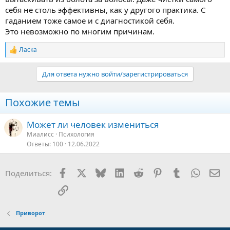
себя не столь эффективны, как у другого практика. С
гаданием тоже самое и с диагностикой себя.
Это невозможно по многим причинам.
Ласка
Р
е
а
Для ответа нужно войти/зарегистрироваться
к
ц
и
Похожие темы
и
:
Может ли человек измениться
Миалисс
Психология
Ответы
100
12.06.2022
Facebook
X
Bluesky
LinkedIn
Reddit
Pinterest
Tumblr
WhatsA
Эл
Поделиться:
Ссылка
Приворот