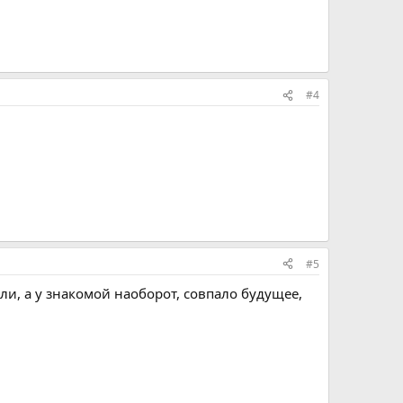
#4
#5
ли, а у знакомой наоборот, совпало будущее,