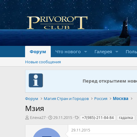
Форум
Что нового
Галерея
Поль
Новые сообщения
Перед открытием ново
Форум
Магия Стран и Городов
Россия
Москва
Мзия
А
Д
Т
Елена27
29.11.2015
+7(985)-211-84-84
гадалка
в
а
е
т
т
г
29.11.2015
о
а
и