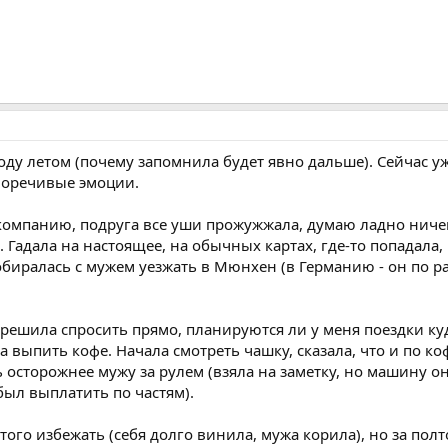
году летом (почему запомнила будет явно дальше). Сейчас у
воречивые эмоции.
компанию, подруга все уши прожужжала, думаю ладно ничего
. Гадала на настоящее, на обычных картах, где-то попадала, 
собиралась с мужем уезжать в Мюнхен (в Германию - он по ра
решила спросить прямо, планируются ли у меня поездки куда
 выпить кофе. Начала смотреть чашку, сказала, что и по ко
ь осторожнее мужу за рулем (взяла на заметку, но машину о
был выплатить по частям).
ого избежать (себя долго винила, мужа корила), но за полт