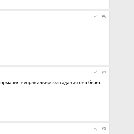
#6
#7
формация неправильная-за гадания она берет
#8