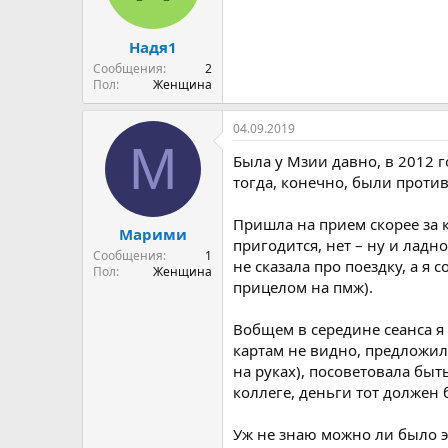
Надя1
Сообщения
2
Пол
Женщина
04.09.2019
М
Была у Мзии давно, в 2012 
тогда, конечно, были проти
Пришла на прием скорее за 
Марими
пригодится, нет – ну и ладно
Сообщения
1
не сказала про поездку, а я 
Пол
Женщина
прицелом на пмж).
Вобщем в середине сеанса я 
картам не видно, предложила
на руках), посоветовала быт
коллеге, деньги тот должен 
Уж не знаю можно ли было эт