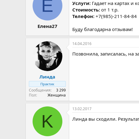
Е
р
н
Услуги:
Гадает на картах и к
т
а
Стоимость:
от 1 т.р.
е
ч
Телефон:
+7(985)-211-84-84
м
а
ы
л
Елена27
Буду благодарна отзывам!
а
14.04.2016
Позвонила, записалась, на з
Линда
Практик
Сообщения
3 299
Пол
Женщина
13.02.2017
K
Линда вы сходили. Результат