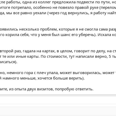
сле работы, одна из коллег предложила подвести по пути, 
итоге потрепало, особенно не повезло правой руке (перелом 
а, мы все равно уехали (через год вернулись, я работу най
появились несколько проблем, которые я не смогла сама раз
го корила себя, что у меня был шанс его уберечь). Искала к
торой раз, гадала на картах, в целом, говорит по делу, на 
т те или иные карты. По стоимости, тут написали верно, 5 
исаться).
но, немного гора с плеч упала, может выговорилась, может 
 намного меньше, хочется больше верить).
ите, из опыта двух визитов, попробую ответить.