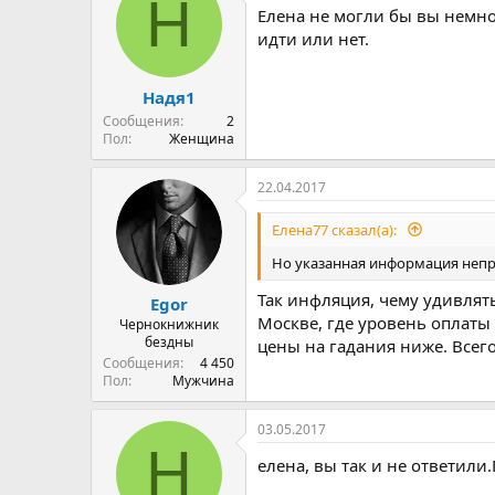
Н
Елена не могли бы вы немно
идти или нет.
Надя1
Сообщения
2
Пол
Женщина
22.04.2017
Елена77 сказал(а):
Но указанная информация непра
Так инфляция, чему удивлять
Egor
Москве, где уровень оплаты
Чернокнижник
бездны
цены на гадания ниже. Всего 
Сообщения
4 450
Пол
Мужчина
03.05.2017
Н
елена, вы так и не ответили