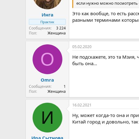
если нужно можно посмотреть с
Это как вообще, то есть рас
Инга
разными терминами которым
Практик
Сообщения
3 224
Пол
Женщина
05.02.2020
O
Не подскажете, это та Мзия,
быть она...
Omra
Сообщения
1
Пол
Женщина
16.02.2021
И
Ну, может когда-то она и пр
Китай город и довольно, так
Ира Сытнова