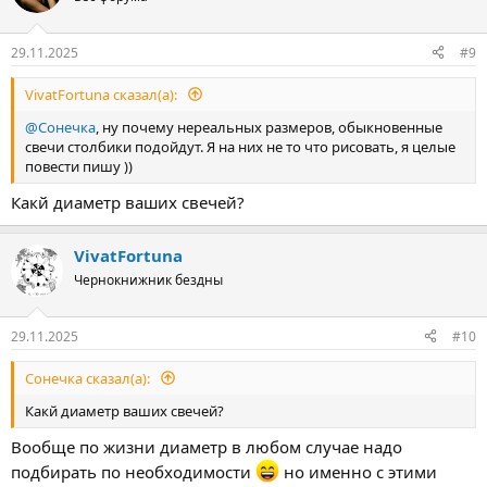
и
и
:
29.11.2025
#9
VivatFortuna сказал(а):
@Сонечка
, ну почему нереальных размеров, обыкновенные
свечи столбики подойдут. Я на них не то что рисовать, я целые
повести пишу ))
Какй диаметр ваших свечей?
VivatFortuna
Чернокнижник бездны
29.11.2025
#10
Сонечка сказал(а):
Какй диаметр ваших свечей?
Вообще по жизни диаметр в любом случае надо
подбирать по необходимости
но именно с этими