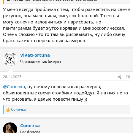
У меня всегда проблема с тем, чтобы разместить на свече
рисунок, она маленькая, рисунок большой. То есть я
могу конечно изловчиться и нарисовать, но
пентаграмма будет жутко корявая и микроскопическая.
Очень сложно что то там вырисовывать, ну либо свечу
брать каких то нереальных размеров.
VivatFortuna
Чернокнижник бездны
28.11.2025
#8
@Сонечка
, ну почему нереальных размеров,
обыкновенные свечи столбики подойдут. Я на них не то
что рисовать, я целые повести пишу ))
Сонечка
Р
е
а
Сонечка
к
ц
Бес форума