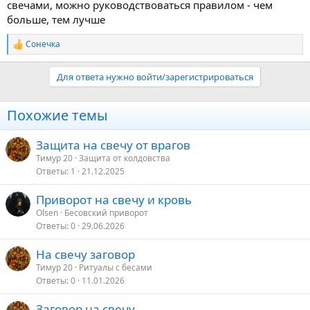
свечами, можно руководствоваться правилом - чем
больше, тем лучше
Сонечка
Р
е
а
Для ответа нужно войти/зарегистрироваться
к
ц
и
Похожие темы
и
:
Защита на свечу от врагов
Тимур 20
Защита от колдовства
Ответы
1
21.12.2025
Приворот на свечу и кровь
Olsen
Бесовский приворот
Ответы
0
29.06.2026
На свечу заговор
Тимур 20
Ритуалы с бесами
Ответы
0
11.01.2026
Заговор на свечу