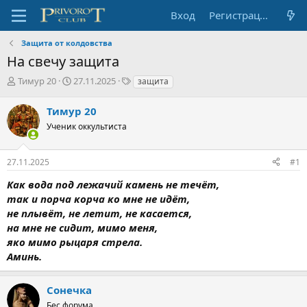
Вход
Регистрация
Защита от колдовства
На свечу защита
А
Д
Т
Тимур 20
27.11.2025
защита
в
а
е
т
т
г
Тимур 20
о
а
и
Ученик оккультиста
р
н
т
а
е
ч
27.11.2025
#1
м
а
ы
л
Как вода под лежачий камень не течёт,
а
так и порча корча ко мне не идёт,
не плывёт, не летит, не касается,
на мне не сидит, мимо меня,
яко мимо рыцаря стрела.
Аминь.
Сонечка
Бес форума