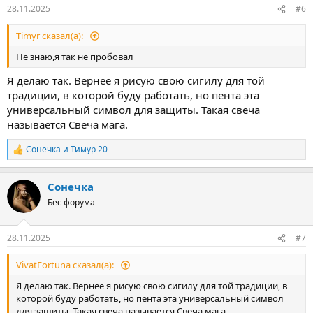
28.11.2025
#6
Timyr сказал(а):
Не знаю,я так не пробовал
Я делаю так. Вернее я рисую свою сигилу для той
традиции, в которой буду работать, но пента эта
универсальный символ для защиты. Такая свеча
называется Свеча мага.
Сонечка
и
Тимур 20
Р
е
а
Сонечка
к
ц
Бес форума
и
и
:
28.11.2025
#7
VivatFortuna сказал(а):
Я делаю так. Вернее я рисую свою сигилу для той традиции, в
которой буду работать, но пента эта универсальный символ
для защиты. Такая свеча называется Свеча мага.