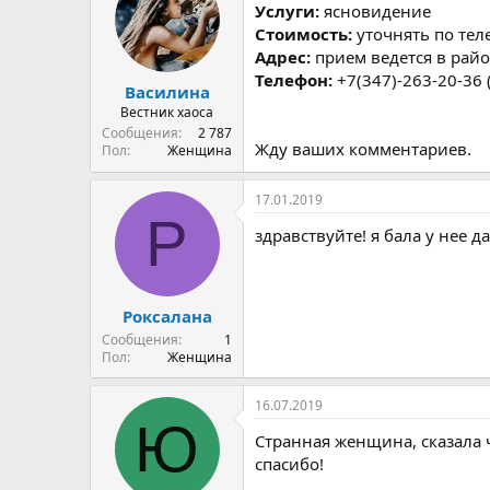
р
н
Услуги:
ясновидение
т
а
Стоимость:
уточнять по тел
е
ч
Адрес:
прием ведется в райо
м
а
Телефон:
+7(347)-263-20-36 
ы
л
Василина
а
Вестник хаоса
Сообщения
2 787
Жду ваших комментариев.
Пол
Женщина
17.01.2019
Р
здравствуйте! я бала у нее 
Роксалана
Сообщения
1
Пол
Женщина
16.07.2019
Ю
Странная женщина, сказала ч
спасибо!