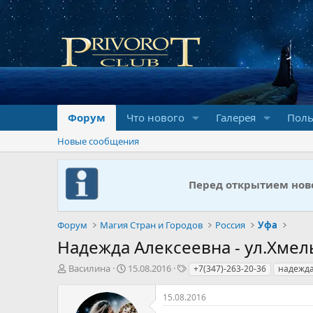
Форум
Что нового
Галерея
Поль
Новые сообщения
Перед открытием ново
Форум
Магия Стран и Городов
Россия
Уфа
Надежда Алексеевна - ул.Хме
А
Д
Т
Василина
15.08.2016
+7(347)-263-20-36
надежда
в
а
е
т
т
г
15.08.2016
о
а
и