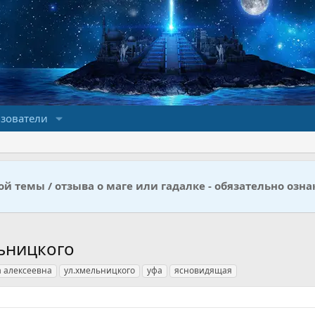
зователи
й темы / отзыва о маге или гадалке - обязательно озна
льницкого
 алексеевна
ул.хмельницкого
уфа
ясновидящая