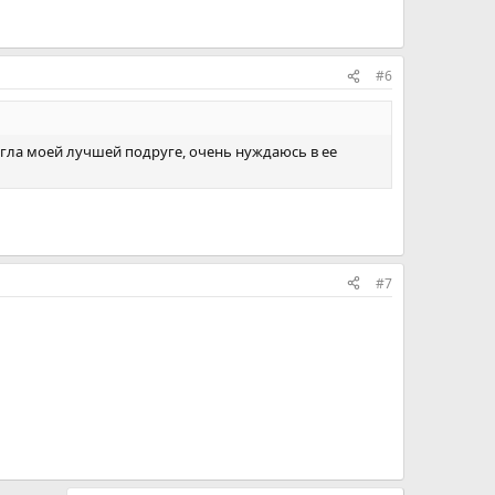
#6
огла моей лучшей подруге, очень нуждаюсь в ее
#7