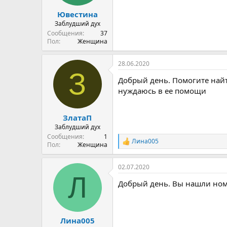
Ювестина
Заблудший дух
Сообщения
37
Пол
Женщина
28.06.2020
З
Добрый день. Помогите найт
нуждаюсь в ее помощи
ЗлатаП
Заблудший дух
Сообщения
1
Лина005
Р
Пол
Женщина
е
а
02.07.2020
к
Л
ц
Добрый день. Вы нашли ном
и
и
:
Лина005