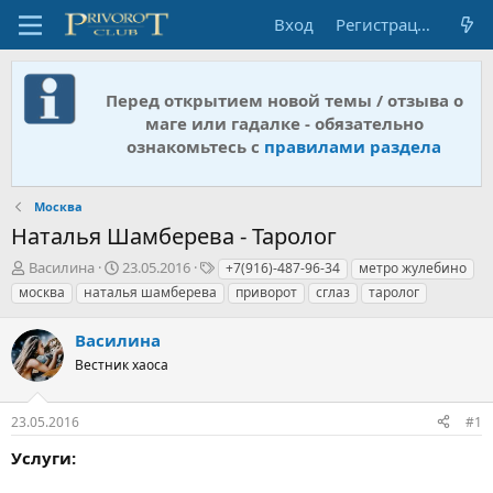
Вход
Регистрация
Перед открытием новой темы / отзыва о
маге или гадалке - обязательно
ознакомьтесь с
правилами раздела
Москва
Наталья Шамберева - Таролог
А
Д
Т
Василина
23.05.2016
+7(916)-487-96-34
метро жулебино
в
а
е
москва
наталья шамберева
приворот
сглаз
таролог
т
т
г
о
а
и
Василина
р
н
т
Вестник хаоса
а
е
ч
м
а
23.05.2016
#1
ы
л
а
Услуги: